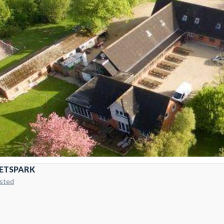
TETSPARK
dsted