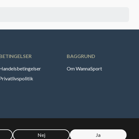
BETINGELSER
BAGGRUND
Handelsbetingelser
Om WannaSport
Privatlivspolitik
Nej
Ja
🇪
Sverige