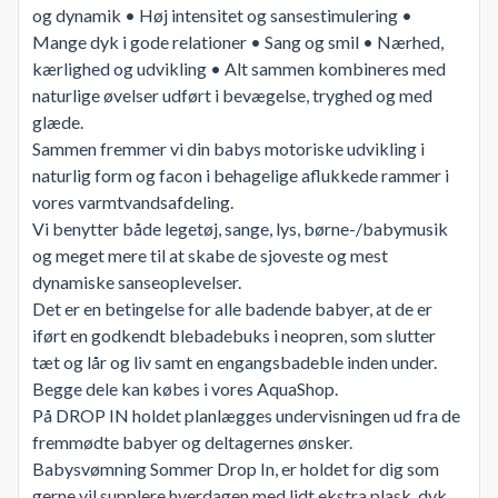
og dynamik • Høj intensitet og sansestimulering •
Mange dyk i gode relationer • Sang og smil • Nærhed,
kærlighed og udvikling • Alt sammen kombineres med
naturlige øvelser udført i bevægelse, tryghed og med
glæde.
Sammen fremmer vi din babys motoriske udvikling i
naturlig form og facon i behagelige aflukkede rammer i
vores varmtvandsafdeling.
Vi benytter både legetøj, sange, lys, børne-/babymusik
og meget mere til at skabe de sjoveste og mest
dynamiske sanseoplevelser.
Det er en betingelse for alle badende babyer, at de er
iført en godkendt blebadebuks i neopren, som slutter
tæt og lår og liv samt en engangsbadeble inden under.
Begge dele kan købes i vores AquaShop.
På DROP IN holdet planlægges undervisningen ud fra de
fremmødte babyer og deltagernes ønsker.
Babysvømning Sommer Drop In, er holdet for dig som
gerne vil supplere hverdagen med lidt ekstra plask, dyk