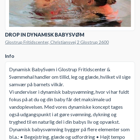
DROP IN DYNAMISK BABYSVØM
Glostrup Fritidscenter, Christiansvej 2 Glostrup 2600
Info
Dynamisk BabySvøm i Glostrup Fritidscenter &
Svømmehal handler om tillid, leg og glæde, hvilket vil sige
samvær på barnets vilkår.
Vi underviser i dynamisk babysvømning, hvor vi har fuldt
fokus på at du og din baby får det maksimale ud
vandoplevelsen. Med vores dynamiske koncept tages
også udgangspunkt i at gøre svømning, dykning og
tryghed til en naturlig del i din babys liv og opvækst.
Dynamisk babysvømning bygger på flere elementer som
bl.a.: • Begejstring, glæde og udfordring • Højt tempo