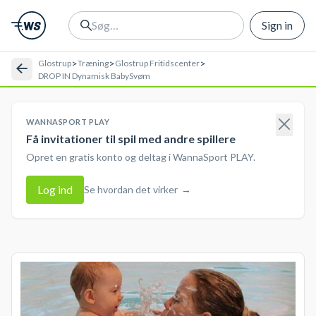
Sign in
>
>
>
Glostrup
Træning
Glostrup Fritidscenter
DROP IN Dynamisk BabySvøm
WANNASPORT PLAY
Få invitationer til spil med andre spillere
Opret en gratis konto og deltag i WannaSport PLAY.
Log ind
Se hvordan det virker
→