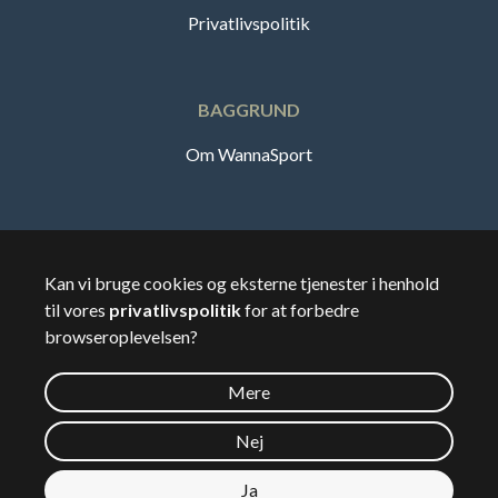
Privatlivspolitik
BAGGRUND
Om WannaSport
Dansk
Kan vi bruge cookies og eksterne tjenester i henhold
til vores
privatlivspolitik
for at forbedre
🇸🇪
Sverige
browseroplevelsen?
Mere
©
2026
Wannasport.dk
Nej
Ja
Privatdata