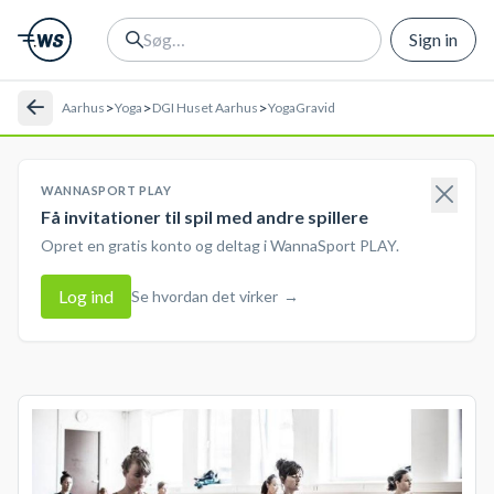
Sign in
>
>
>
Aarhus
Yoga
DGI Huset Aarhus
YogaGravid
WANNASPORT PLAY
Få invitationer til spil med andre spillere
Opret en gratis konto og deltag i WannaSport PLAY.
Log ind
Se hvordan det virker
→