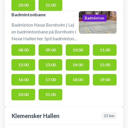
20:00
21:00
Badmintonbane
Badminton
Badminton Nexø Bornholm | Lej
en badmintonbane på Bornholm i
Nexø Hallen her. Spil badminton
på Bornholm på en af
08:00
09:00
10:00
11:00
badmintonbanerne i hallen i Nexø.
Medbring selv ketcher og bolde.
12:00
13:00
14:00
15:00
Gode parkeringsmuligheder lige
ved Nexø Hallen.
16:00
17:00
18:00
19:00
20:00
21:00
Klemensker Hallen
13
km