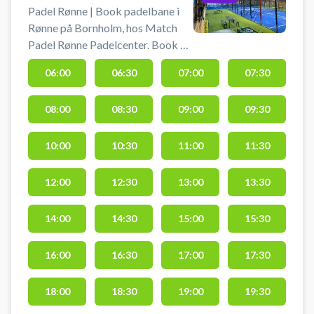
Padel Rønne | Book padelbane i
Rønne på Bornholm, hos Match
Padel Rønne Padelcenter. Book en
af de 4 indendørs double
06:00
06:30
07:00
07:30
padelbaner og spil padel i det
unikke padelcenter hos Match
08:00
08:30
09:00
09:30
Padel Rønne beliggende på
Vibegaardsvej 10, 3700 Rønne.
Gratis parkering og låne padel bat
10:00
10:30
11:00
11:30
er med i padelbane lejen hos
Match Padel Rønne Padelcenter
12:00
12:30
13:00
13:30
på Bornholm. Bolde kan købes i
åbingstiden. Skal padelbanen
14:00
14:30
15:00
15:30
være udendørs byder Match
Padel Rønne også på 2 udendørs
16:00
16:30
17:00
17:30
padelbaner tæt ved de indendørs
padelbaner.
18:00
18:30
19:00
19:30