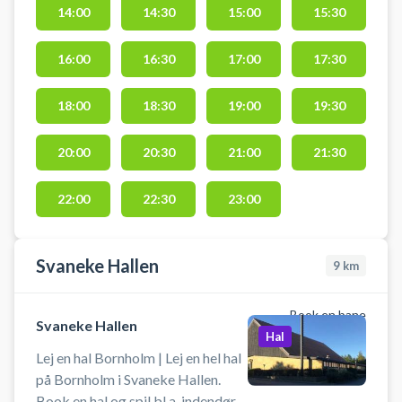
tilgængeligt i vintermånederne, og
14:00
14:30
15:00
15:30
skal derfor selv medbringes i
perioden november-marts.
16:00
16:30
17:00
17:30
18:00
18:30
19:00
19:30
20:00
20:30
21:00
21:30
22:00
22:30
23:00
Svaneke Hallen
9
km
Book en bane
Svaneke Hallen
Hal
Lej en hal Bornholm | Lej en hel hal
på Bornholm i Svaneke Hallen.
Book en hal og spil bl.a. indendørs