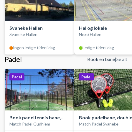
Svaneke Hallen
Hal og lokale
Svaneke Hallen
Nexø Hallen
Ingen ledige tider i dag
Ledige tider i dag
Padel
Book en bane
|
Se alt
Padel
Padel
Book padeltennis bane,
Book padelbane, double
Match Padel Gudhjem
Match Padel Svaneke
double, udendørs
udendørs