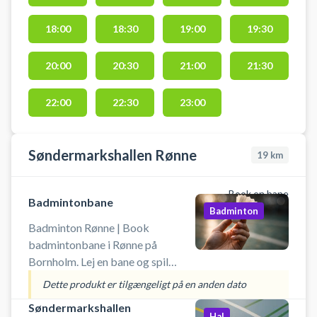
2 udendørs padelbaner tæt ved de
indendørs padelbaner.
18:00
18:30
19:00
19:30
20:00
20:30
21:00
21:30
22:00
22:30
23:00
Søndermarkshallen Rønne
19
km
Book en bane
Badmintonbane
Badminton
Badminton Rønne | Book
badmintonbane i Rønne på
Bornholm. Lej en bane og spil
badminton i Søndermarkshallen
Dette produkt er tilgængeligt på en anden dato
ved Rønne. Gratis parkering findes
Søndermarkshallen
foran hallen. Medbring selv bolde
Hal