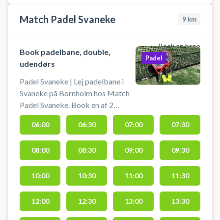
Match Padel Svaneke
9
km
Book en bane
Book padelbane, double,
Padel
udendørs
Padel Svaneke | Lej padelbane i
Svaneke på Bornholm hos Match
Padel Svaneke. Book en af 2
udendørs double padelbaner og
06:00
06:30
07:00
07:30
spil padel i Svaneke under åben
himmel hos Match Padel
08:00
08:30
09:00
09:30
beliggende på Sydskovvej 4, 3740
Svaneke 3740 sammen med
Svaneke Idrætsklub (SIK). Gratis
10:00
10:30
11:00
11:30
parkering findes ved
padelbanerne ved booking af en
12:00
12:30
13:00
13:30
padelbane. Bat og bolde er ikke