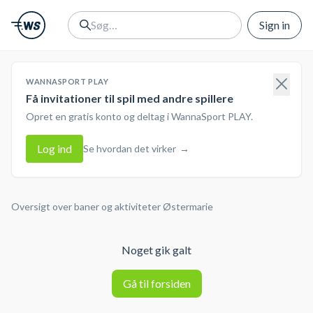
Sign in
WANNASPORT PLAY
Få invitationer til spil med andre spillere
Opret en gratis konto og deltag i WannaSport PLAY.
Log ind
Se hvordan det virker
→
Oversigt over baner og aktiviteter
Østermarie
Noget gik galt
Gå til forsiden