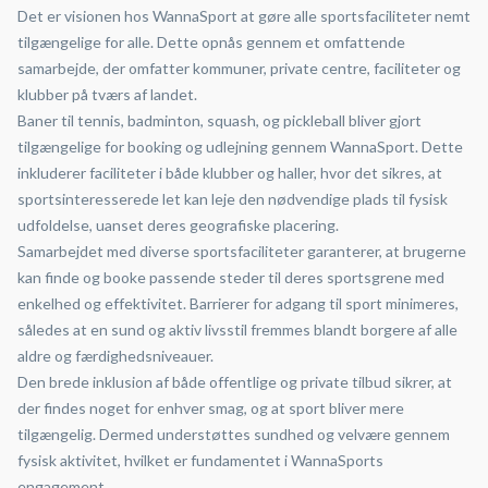
Det er visionen hos WannaSport at gøre alle sportsfaciliteter nemt
tilgængelige for alle. Dette opnås gennem et omfattende
samarbejde, der omfatter kommuner, private centre, faciliteter og
klubber på tværs af landet.
Baner til tennis, badminton, squash, og pickleball bliver gjort
tilgængelige for booking og udlejning gennem WannaSport. Dette
inkluderer faciliteter i både klubber og haller, hvor det sikres, at
sportsinteresserede let kan leje den nødvendige plads til fysisk
udfoldelse, uanset deres geografiske placering.
Samarbejdet med diverse sportsfaciliteter garanterer, at brugerne
kan finde og booke passende steder til deres sportsgrene med
enkelhed og effektivitet. Barrierer for adgang til sport minimeres,
således at en sund og aktiv livsstil fremmes blandt borgere af alle
aldre og færdighedsniveauer.
Den brede inklusion af både offentlige og private tilbud sikrer, at
der findes noget for enhver smag, og at sport bliver mere
tilgængelig. Dermed understøttes sundhed og velvære gennem
fysisk aktivitet, hvilket er fundamentet i WannaSports
engagement.