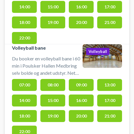
kontakte udbyder direkte.
14:00
15:00
16:00
17:00
18:00
19:00
20:00
21:00
22:00
Volleyball bane
Volleyball
Du booker en volleyball bane i 60
min i Poulsker Hallen Medbring
selv bolde og andet udstyr. Net
skal selv opsættes, og tages ned
07:00
08:00
09:00
13:00
igen efter endt spil. Omklædning
og parkering ved hallen tilgængeli
14:00
15:00
16:00
17:00
18:00
19:00
20:00
21:00
22:00