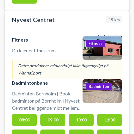
Nyvest Centret
15
km
Book en bane
Fitness
Fitness
Du lejer et fitnessrum
Dette produkt er midlertidigt ikke tilgængeligt på
WannaSport
Badmintonbane
Badminton
Badminton Bornholm | Book
badminton på Bornholm i Nyvest
Centret beliggende midt mellem
Aakirkeby og Rønne. Lej en
08:00
09:00
10:00
11:00
badmintonbane og spil badminton
på Bornholm på en af indendørs