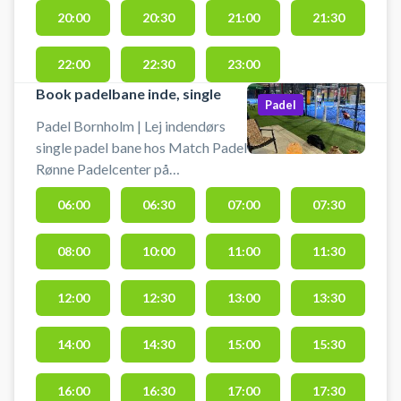
20:00
20:30
21:00
21:30
22:00
22:30
23:00
Book padelbane inde, single
Padel
Padel Bornholm | Lej indendørs
single padel bane hos Match Padel
Rønne Padelcenter på
Vibegårdsvej 10, 3700 Rønne.
06:00
06:30
07:00
07:30
Book en padelbane og spil padel i
Rønne på en indendørs singlebane
08:00
10:00
11:00
11:30
til 2. spillere. Gratis parkering og
låne af bat er med i din booking af
padelbanen hos Match Padel
12:00
12:30
13:00
13:30
Rønne Padelcenter på Bornholm.
Bolde kan købes i åbingstiden. Vil
14:00
14:30
15:00
15:30
du booke en udendørs padelbane
så har Match Padel Rønne også på
16:00
16:30
17:00
17:30