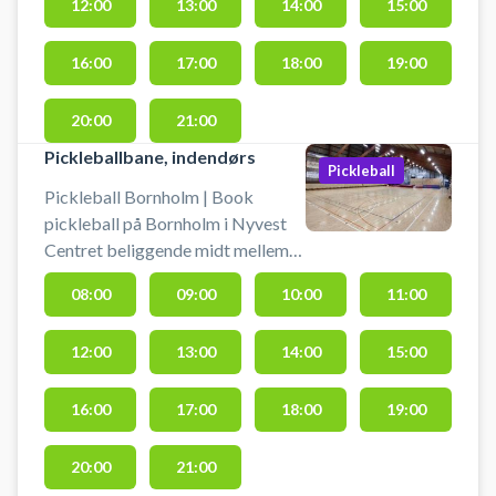
12:00
13:00
14:00
15:00
banerne i Nylars. Medbring selv
ketcher og bolde. Der er mulighed
for gratis parkering og
16:00
17:00
18:00
19:00
omklædning.
20:00
21:00
Pickleballbane, indendørs
Pickleball
Pickleball Bornholm | Book
pickleball på Bornholm i Nyvest
Centret beliggende midt mellem
Aakirkeby og Rønne. Lej en
08:00
09:00
10:00
11:00
pickleballbane og spil pickleball
på Bornholm på en af indendørs
12:00
13:00
14:00
15:00
banerne i Nylars. Medbring selv
bat og bolde. Der er mulighed for
gratis parkering og omklædning.
16:00
17:00
18:00
19:00
20:00
21:00