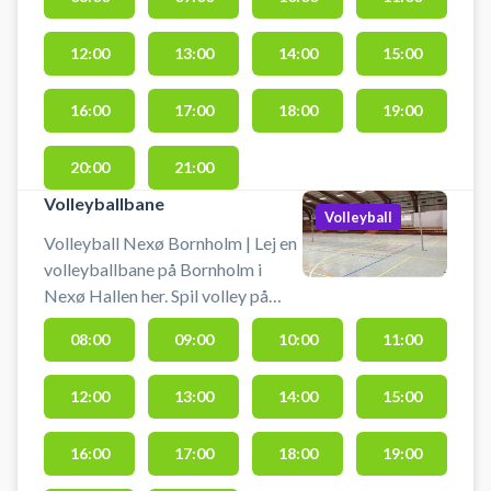
bander på Bornholm. Booking af
hallen kan foruden indendørs
12:00
13:00
14:00
15:00
fodbold bruges til håndbold,
volleyball, pickleball eller
badminton eller lignende. Der er
16:00
17:00
18:00
19:00
net og mål til rådighed. Gode
parkeringsmuligheder findes lige
20:00
21:00
ved hallen.
Volleyballbane
Volleyball
Volleyball Nexø Bornholm | Lej en
volleyballbane på Bornholm i
Nexø Hallen her. Spil volley på
Bornholm på en af volleybanerne i
08:00
09:00
10:00
11:00
hallen i Nexø. Medbring selv
bolde. Gode
12:00
13:00
14:00
15:00
parkeringsmuligheder lige ved
Nexø Hallen.
16:00
17:00
18:00
19:00