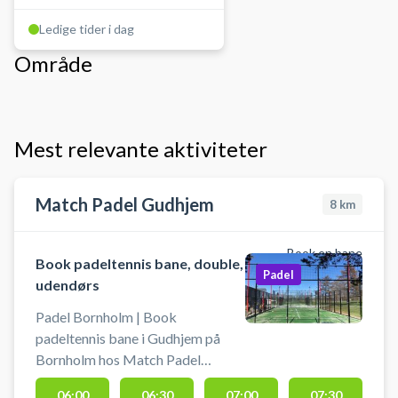
Ledige tider i dag
Område
Mest relevante aktiviteter
Match Padel Gudhjem
8
km
Book en bane
Book padeltennis bane, double,
Padel
udendørs
Padel Bornholm | Book
padeltennis bane i Gudhjem på
Bornholm hos Match Padel
Gudhjem. Book en af 2 udendørs
06:00
06:30
07:00
07:30