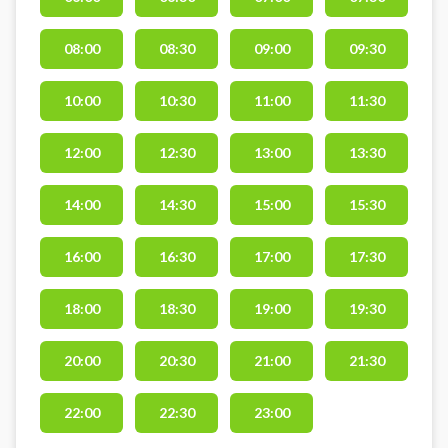
double padeltennis baner og spil
padeltennis i Gudhjem under åben
08:00
08:30
09:00
09:30
himmel hos Match Padel
beliggende på Sportsvænget 16,
3760 Gudhjem, sammen med
10:00
10:30
11:00
11:30
Gudhjem Svømmehal. Der er gratis
parkering. Padel tennis bat og
12:00
12:30
13:00
13:30
bolde er ikke tilgængeligt i
vintermånederne. I perioden
14:00
14:30
15:00
15:30
november-marts skal eget bat og
bolde medbringes.
16:00
16:30
17:00
17:30
18:00
18:30
19:00
19:30
20:00
20:30
21:00
21:30
22:00
22:30
23:00