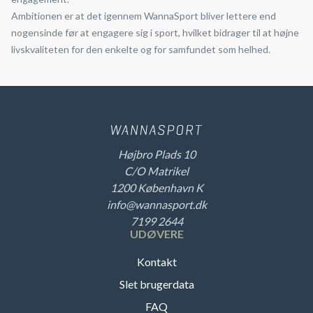
Ambitionen er at det igennem WannaSport bliver lettere end
nogensinde før at engagere sig i sport, hvilket bidrager til at højne
livskvaliteten for den enkelte og for samfundet som helhed.
Højbro Plads 10
C/O Matrikel
1200 København K
info@wannasport.dk
7199 2644
UDØVERE
Kontakt
Slet brugerdata
FAQ