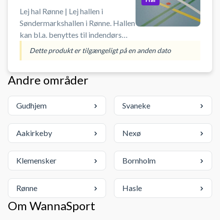
og ketchere samt indendørs
Lej hal Rønne | Lej hallen i
indendørssko med lyse såler eller
Søndermarkshallen i Rønne. Hallen
Non-Marking sko.
kan bl.a. benyttes til indendørs
fodbold uden bander og
Dette produkt er tilgængeligt på en anden dato
badminton. Book en hal og spil
indendørs fodbold i Rønne i
Andre områder
Søndermarkshallen. Medbring
selv bold og andet udstyr.
Gudhjem
Svaneke
Aakirkeby
Nexø
Klemensker
Bornholm
Rønne
Hasle
Om WannaSport