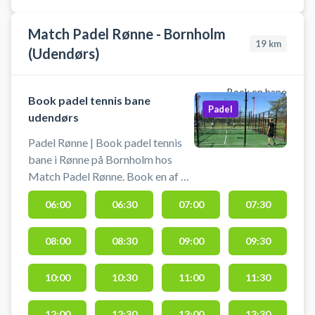
Match Padel Rønne - Bornholm
19
km
(Udendørs)
Book en bane
Book padel tennis bane
Padel
udendørs
Padel Rønne | Book padel tennis
bane i Rønne på Bornholm hos
Match Padel Rønne. Book en af 2
udendørs double padel tennis
06:00
06:30
07:00
07:30
baner og spil padel tennis i Rønne
under åben himmel hos Match
08:00
08:30
09:00
09:30
Padel beliggende på
Torneværksvej 1D, 3700 Rønne.
Gratis parkering. Padel tennis bat
10:00
10:30
11:00
11:30
og bolde skal selv medbringes fra
uge 43 frem til 1 april. Skal din
12:00
12:30
13:00
13:30