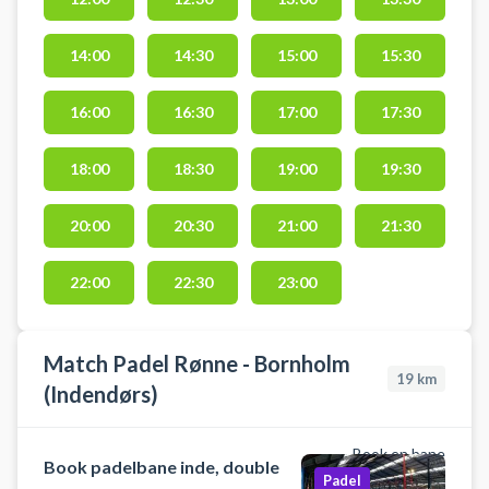
padel tennis bane være indendørs
byder Match Padel i Rønne også
14:00
14:30
15:00
15:30
på i alt 5 indendørs padel tennis
baner i deres padelcenter i Rønne.
16:00
16:30
17:00
17:30
18:00
18:30
19:00
19:30
20:00
20:30
21:00
21:30
22:00
22:30
23:00
Match Padel Rønne - Bornholm
19
km
(Indendørs)
Book en bane
Book padelbane inde, double
Padel