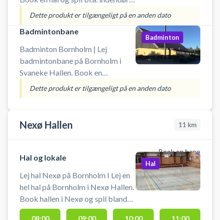
fodbold, håndbold eller lignende i
Dette produkt er tilgængeligt på en anden dato
Svaneke på Bornholm. Der skal
Badmintonbane
benyttes indendørs fodtøj.
Badminton
Medbring selv udstyr fx indendørs
Badminton Bornholm | Lej
fodbold eller håndbold ved
badmintonbane på Bornholm i
booking af hele hallen i Svaneke
Svaneke Hallen. Book en
Hallen. Gratis parkering ved
badmintonbane og spil badminton
Dette produkt er tilgængeligt på en anden dato
Svaneke Hallen, så det er nemt at
i Svaneke på Bornholm. Gratis
komme til, hvis du lejer hele hallen
parkering ved Svaneke Hallen, så
og er i bil på Bornholm.
det er nemt at komme til at spille
Nexø Hallen
11
km
badminton hvis du er i bilen på
Bornholm. Medbring selv ketcher
Book en bane
og bolde ved booking af
Hal og lokale
Hal
badmintonbane i Svaneke Hallen.
Lej hal Nexø på Bornholm I Lej en
hel hal på Bornholm i Nexø Hallen.
Book hallen i Nexø og spil blandt
andet indendørs fodbold uden
08:00
09:00
10:00
11:00