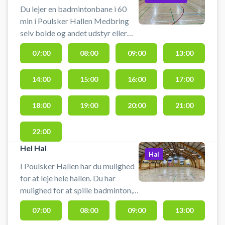
Du lejer en badmintonbane i 60
min i Poulsker Hallen Medbring
selv bolde og andet udstyr eller
kontakte udbyder. Der er
07:00
08:00
09:00
13:00
mulighed for at klæde om og gå i
bad i vores omklædningsrum.
14:00
15:00
16:00
17:00
18:00
19:00
20:00
21:00
22:00
Hel Hal
Hal
I Poulsker Hallen har du mulighed
for at leje hele hallen. Du har
mulighed for at spille badminton,
fodbold, floorball, volleyball. Du
07:00
08:00
09:00
13:00
skal selv medbringe udstyr eller