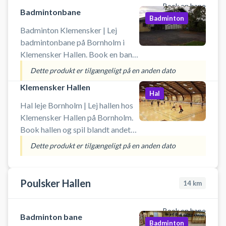
Book en bane
Badmintonbane
Badminton
Badminton Klemensker | Lej
badmintonbane på Bornholm i
Klemensker Hallen. Book en bane
og spil badminton på en af
Dette produkt er tilgængeligt på en anden dato
banerne i Klemensker.
Klemensker Hallen
Hal
Hal leje Bornholm | Lej hallen hos
Klemensker Hallen på Bornholm.
Book hallen og spil blandt andet
badminton eller pickleball på flere
Dette produkt er tilgængeligt på en anden dato
baner, håndbold (uden harpiks),
indendørs fodbold uden bander.
Der skal selv medbringes udstyr
Poulsker Hallen
14
km
som ketcher, bat og bolde.
Book en bane
Badminton bane
Badminton