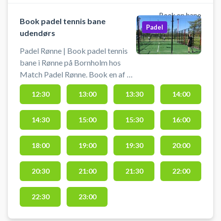
Book en bane
Book padel tennis bane
Padel
udendørs
Padel Rønne | Book padel tennis
bane i Rønne på Bornholm hos
Match Padel Rønne. Book en af 2
udendørs double padel tennis
12:30
13:00
13:30
14:00
baner og spil padel tennis i Rønne
under åben himmel hos Match
14:30
15:00
15:30
16:00
Padel beliggende på
Torneværksvej 1D, 3700 Rønne.
Gratis parkering. Padel tennis bat
18:00
19:00
19:30
20:00
og bolde skal selv medbringes fra
uge 43 frem til 1 april. Skal din
20:30
21:00
21:30
22:00
padel tennis bane være indendørs
byder Match Padel i Rønne også
22:30
23:00
på i alt 5 indendørs padel tennis
baner i deres padelcenter i Rønne.