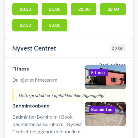
vintermånederne. I perioden
20:30
21:00
21:30
22:00
november-marts skal eget bat og
bolde medbringes.
22:30
23:00
Nyvest Centret
20
km
Book en bane
Fitness
Fitness
Du lejer et fitnessrum
Dette produkt er i øjeblikket ikke tilgængeligt
Badmintonbane
Badminton
Badminton Bornholm | Book
badminton på Bornholm i Nyvest
Centret beliggende midt mellem