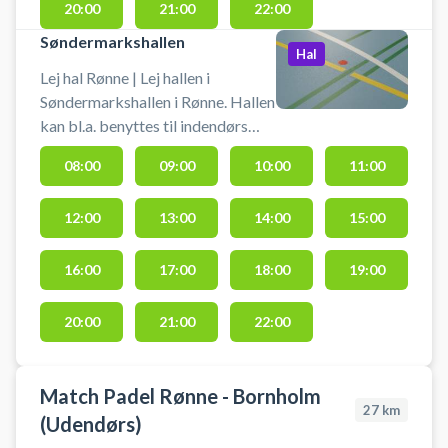
20:00
21:00
22:00
Søndermarkshallen
Hal
Lej hal Rønne | Lej hallen i
Søndermarkshallen i Rønne. Hallen
kan bl.a. benyttes til indendørs
fodbold uden bander og
08:00
09:00
10:00
11:00
badminton. Book en hal og spil
indendørs fodbold i Rønne i
12:00
13:00
14:00
15:00
Søndermarkshallen. Medbring
selv bold og andet udstyr.
16:00
17:00
18:00
19:00
20:00
21:00
22:00
Match Padel Rønne - Bornholm
27
km
(Udendørs)