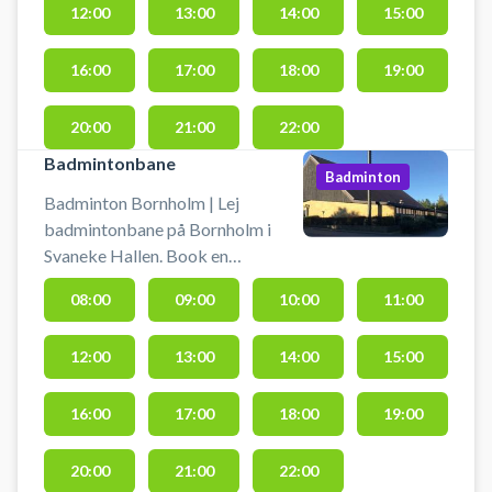
12:00
13:00
14:00
15:00
Medbring selv udstyr fx indendørs
fodbold eller håndbold ved
booking af hele hallen i Svaneke
16:00
17:00
18:00
19:00
Hallen. Gratis parkering ved
Svaneke Hallen, så det er nemt at
20:00
21:00
22:00
komme til, hvis du lejer hele hallen
Badmintonbane
og er i bil på Bornholm.
Badminton
Badminton Bornholm | Lej
badmintonbane på Bornholm i
Svaneke Hallen. Book en
badmintonbane og spil badminton
08:00
09:00
10:00
11:00
i Svaneke på Bornholm. Gratis
parkering ved Svaneke Hallen, så
12:00
13:00
14:00
15:00
det er nemt at komme til at spille
badminton hvis du er i bilen på
Bornholm. Medbring selv ketcher
16:00
17:00
18:00
19:00
og bolde ved booking af
badmintonbane i Svaneke Hallen.
20:00
21:00
22:00