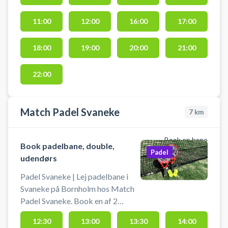
og parkering ved hallen tilgængeli
11:00
12:00
16:00
17:00
18:00
19:00
20:00
21:00
22:00
Match Padel Svaneke
7
km
Book en bane
Book padelbane, double,
Padel
udendørs
Padel Svaneke | Lej padelbane i
Svaneke på Bornholm hos Match
Padel Svaneke. Book en af 2
udendørs double padelbaner og
12:30
13:00
13:30
14:00
spil padel i Svaneke under åben