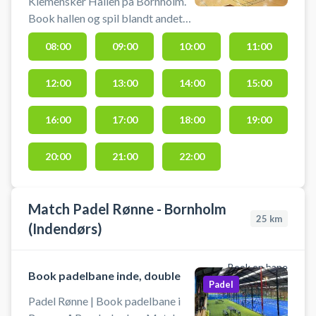
Klemensker Hallen på Bornholm.
Book hallen og spil blandt andet
badminton eller pickleball på flere
08:00
09:00
10:00
11:00
baner, håndbold (uden harpiks),
indendørs fodbold uden bander.
12:00
13:00
14:00
15:00
Der skal selv medbringes udstyr
som ketcher, bat og bolde.
16:00
17:00
18:00
19:00
20:00
21:00
22:00
Match Padel Rønne - Bornholm
25
km
(Indendørs)
Book en bane
Book padelbane inde, double
Padel
Padel Rønne | Book padelbane i