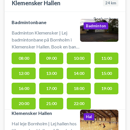
Klemensker Hallen
24
km
Book en bane
Badmintonbane
Badminton
Badminton Klemensker | Lej
badmintonbane på Bornholm i
Klemensker Hallen. Book en bane
og spil badminton på en af
08:00
09:00
10:00
11:00
banerne i Klemensker.
12:00
13:00
14:00
15:00
16:00
17:00
18:00
19:00
20:00
21:00
22:00
Klemensker Hallen
Hal
Hal leje Bornholm | Lej hallen hos