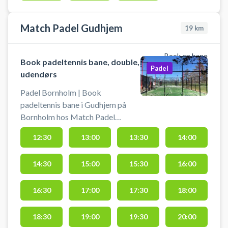
Match Padel Gudhjem
19
km
Book en bane
Book padeltennis bane, double,
Padel
udendørs
Padel Bornholm | Book
padeltennis bane i Gudhjem på
Bornholm hos Match Padel
Gudhjem. Book en af 2 udendørs
12:30
13:00
13:30
14:00
double padeltennis baner og spil
padeltennis i Gudhjem under åben
14:30
15:00
15:30
16:00
himmel hos Match Padel
beliggende på Sportsvænget 16,
3760 Gudhjem, sammen med
16:30
17:00
17:30
18:00
Gudhjem Svømmehal. Der er gratis
parkering. Padel tennis bat og
18:30
19:00
19:30
20:00
bolde er ikke tilgængeligt i