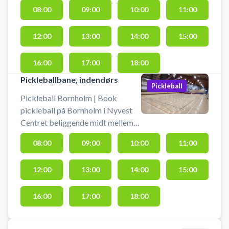
Aakirkeby og Rønne. Lej en
08:00
09:00
10:00
11:00
badmintonbane og spil badminton
på Bornholm på en af indendørs
12:00
13:00
14:00
15:00
banerne i Nylars. Medbring selv
ketcher og bolde. Der er mulighed
for gratis parkering og
16:00
17:00
18:00
omklædning.
Pickleballbane, indendørs
Pickleball
Pickleball Bornholm | Book
pickleball på Bornholm i Nyvest
Centret beliggende midt mellem
Aakirkeby og Rønne. Lej en
08:00
09:00
10:00
11:00
pickleballbane og spil pickleball
på Bornholm på en af indendørs
12:00
13:00
14:00
15:00
banerne i Nylars. Medbring selv
bat og bolde. Der er mulighed for
gratis parkering og omklædning.
16:00
17:00
18:00