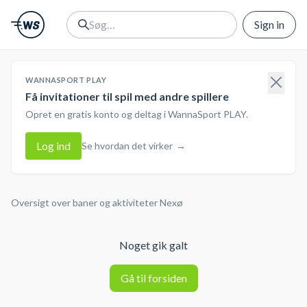
Sign in
WANNASPORT PLAY
Få invitationer til spil med andre spillere
Opret en gratis konto og deltag i WannaSport PLAY.
Log ind
Se hvordan det virker
→
Oversigt over baner og aktiviteter
Nexø
Noget gik galt
Gå til forsiden