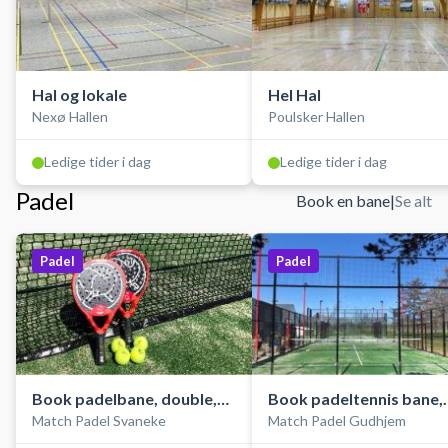
Hal og lokale
Hel Hal
Nexø Hallen
Poulsker Hallen
Ledige tider i dag
Ledige tider i dag
Padel
Book en bane
|
Se alt
Padel
Padel
Book padelbane, double,
Book padeltennis bane,
Match Padel Svaneke
Match Padel Gudhjem
udendørs
double, udendørs