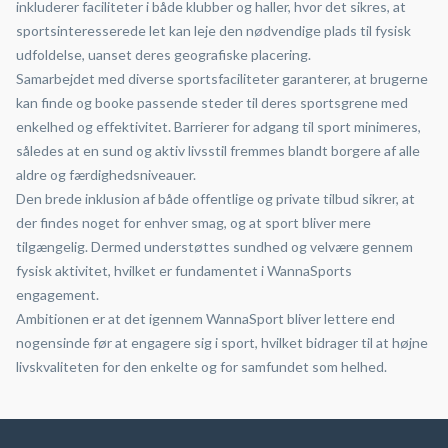
inkluderer faciliteter i både klubber og haller, hvor det sikres, at
sportsinteresserede let kan leje den nødvendige plads til fysisk
udfoldelse, uanset deres geografiske placering.
Samarbejdet med diverse sportsfaciliteter garanterer, at brugerne
kan finde og booke passende steder til deres sportsgrene med
enkelhed og effektivitet. Barrierer for adgang til sport minimeres,
således at en sund og aktiv livsstil fremmes blandt borgere af alle
aldre og færdighedsniveauer.
Den brede inklusion af både offentlige og private tilbud sikrer, at
der findes noget for enhver smag, og at sport bliver mere
tilgængelig. Dermed understøttes sundhed og velvære gennem
fysisk aktivitet, hvilket er fundamentet i WannaSports
engagement.
Ambitionen er at det igennem WannaSport bliver lettere end
nogensinde før at engagere sig i sport, hvilket bidrager til at højne
livskvaliteten for den enkelte og for samfundet som helhed.