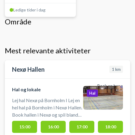
Ledige tider i dag
Område
Mest relevante aktiviteter
Nexø Hallen
1
km
Book en bane
Hal og lokale
Hal
Lej hal Nexø på Bornholm I Lej en
hel hal på Bornholm i Nexø Hallen.
Book hallen i Nexø og spil blandt
andet indendørs fodbold uden
15:00
16:00
17:00
18:00
bander på Bornholm. Booking af