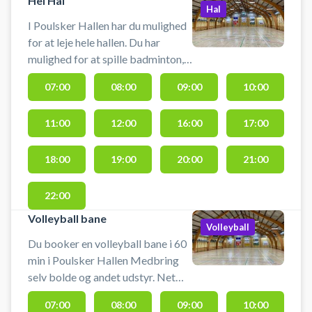
Hel Hal
Hal
I Poulsker Hallen har du mulighed
for at leje hele hallen. Du har
mulighed for at spille badminton,
fodbold, floorball, volleyball. Du
07:00
08:00
09:00
10:00
skal selv medbringe udstyr eller
kontakte udbyder direkte.
11:00
12:00
16:00
17:00
18:00
19:00
20:00
21:00
22:00
Volleyball bane
Volleyball
Du booker en volleyball bane i 60
min i Poulsker Hallen Medbring
selv bolde og andet udstyr. Net
skal selv opsættes, og tages ned
07:00
08:00
09:00
10:00
igen efter endt spil. Omklædning