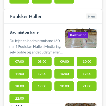
ved Nexø Hallen.
Poulsker Hallen
6
km
Book en bane
Badminton bane
Badminton
Du lejer en badmintonbane i 60
min i Poulsker Hallen Medbring
selv bolde og andet udstyr eller
kontakte udbyder. Der er
07:00
08:00
09:00
10:00
mulighed for at klæde om og gå i
bad i vores omklædningsrum.
11:00
12:00
16:00
17:00
18:00
19:00
20:00
21:00
22:00