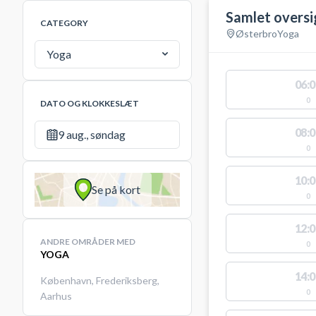
Samlet oversi
CATEGORY
Østerbro
Yoga
Yoga
06:0
0
DATO OG KLOKKESLÆT
08:0
9 aug., søndag
0
10:0
Se på kort
0
12:0
ANDRE OMRÅDER MED
0
YOGA
14:0
København
,
Frederiksberg
,
0
Aarhus