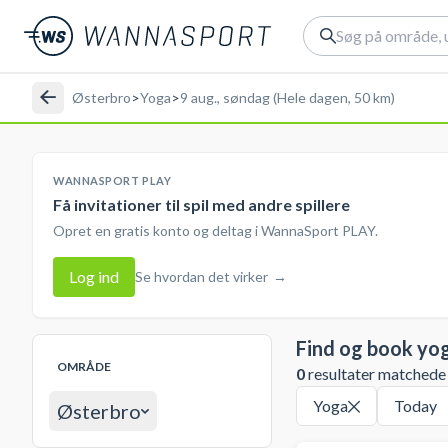
Østerbro
>
Yoga
>
9 aug., søndag (Hele dagen, 50 km)
WANNASPORT PLAY
Få invitationer til spil med andre spillere
Opret en gratis konto og deltag i WannaSport PLAY.
Log ind
Se hvordan det virker
→
Find og book yo
OMRÅDE
0
resultater matchede d
Yoga
Today
Østerbro