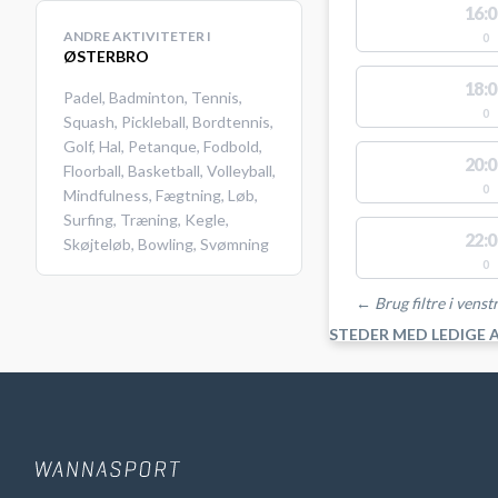
16:0
ANDRE AKTIVITETER I
0
ØSTERBRO
18:0
Padel
,
Badminton
,
Tennis
,
0
Squash
,
Pickleball
,
Bordtennis
,
Golf
,
Hal
,
Petanque
,
Fodbold
,
20:0
Floorball
,
Basketball
,
Volleyball
,
0
Mindfulness
,
Fægtning
,
Løb
,
Surfing
,
Træning
,
Kegle
,
22:0
Skøjteløb
,
Bowling
,
Svømning
0
← Brug filtre i venstr
STEDER MED LEDIGE 