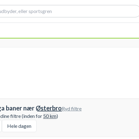
ga baner nær
Østerbro
Ryd filtre
ine filtre (inden for
50
km
)
Hele dagen