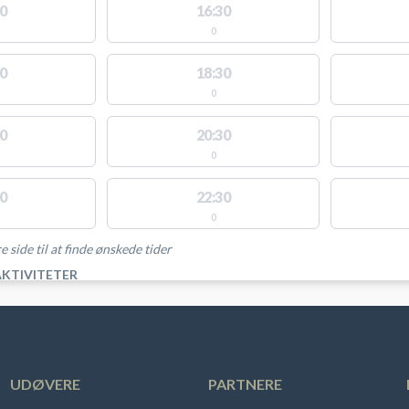
0
16:30
0
0
18:30
0
0
20:30
0
0
22:30
0
e side til at finde ønskede tider
AKTIVITETER
UDØVERE
PARTNERE