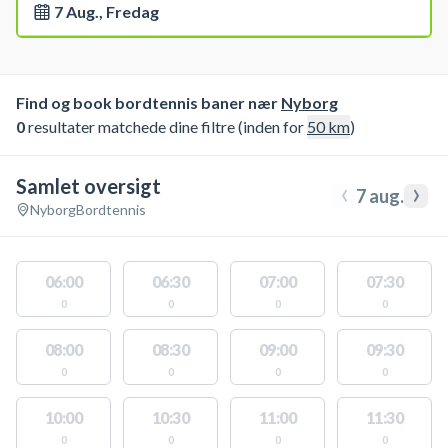
7 Aug., Fredag
Find og book bordtennis baner nær
Nyborg
0
resultater matchede dine filtre (inden for
50
km
)
Samlet oversigt
‹
›
7 aug.
Nyborg
Bordtennis
06:00
06:30
07:00
07:30
0
0
0
0
08:00
08:30
09:00
09:30
0
0
0
0
10:00
10:30
11:00
11:30
0
0
0
0