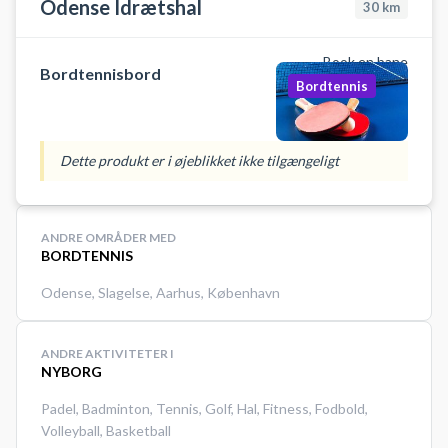
Odense Idrætshal
30
km
Book en bane
Bordtennisbord
Bordtennis
Dette produkt er i øjeblikket ikke tilgængeligt
ANDRE OMRÅDER MED
BORDTENNIS
Odense
,
Slagelse
,
Aarhus
,
København
ANDRE AKTIVITETER I
NYBORG
Padel
,
Badminton
,
Tennis
,
Golf
,
Hal
,
Fitness
,
Fodbold
,
Volleyball
,
Basketball