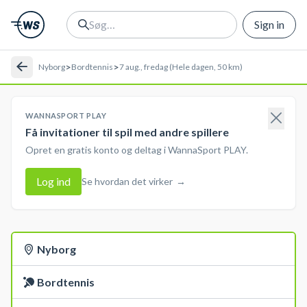
Sign in
>
>
Nyborg
Bordtennis
7 aug., fredag (Hele dagen, 50 km)
WANNASPORT PLAY
Få invitationer til spil med andre spillere
Opret en gratis konto og deltag i WannaSport PLAY.
Log ind
Se hvordan det virker
→
Nyborg
Bordtennis