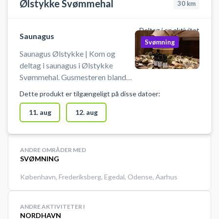
Ølstykke Svømmehal
30
km
Deltag i en aktivitet
Saunagus
Svømning
Saunagus Ølstykke | Kom og
deltag i saunagus i Ølstykke
Svømmehal. Gusmesteren blander
æteriske olier med vand til gusen.
Dette produkt er tilgængeligt på disse datoer:
Blandingen kommes på de varme
sauna sten. Dampen viftes rundt i
11. aug
12. aug
saunaen, så deltagerne får en dejlig
behagelig gus. Book din billet til
gus i Ølstykke nu!
ANDRE OMRÅDER MED
SVØMNING
København
,
Frederiksberg
,
Egedal
,
Odense
,
Aarhus
ANDRE AKTIVITETER I
NORDHAVN