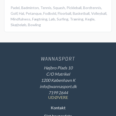
Padel
,
Badminton
,
Tennis
,
Squash
,
Pickleball
,
Bordtennis
,
Golf
,
Hal
,
Petanque
,
Fodbold
,
Floorball
,
Basketball
,
Volleyball
,
Mindfulness
,
Fægtning
,
Løb
,
Surfing
,
Træning
,
Kegle
,
Skøjteløb
,
Bowling
Højbro Plads 10
C/O Matrikel
1200 København K
info@wannasport.dk
7199 2644
UDØVERE
Kontakt
Slet brugerdata