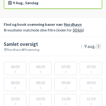
9 Aug., Søndag
Find og book svømning baner nær
Nordhavn
0
resultater matchede dine filtre (inden for
50
km
)
Samlet oversigt
‹
›
9 aug.
Nordhavn
Svømning
06:00
06:30
07:00
07:30
0
0
0
0
08:00
08:30
09:00
09:30
0
0
0
0
10:00
10:30
11:00
11:30
0
0
0
0