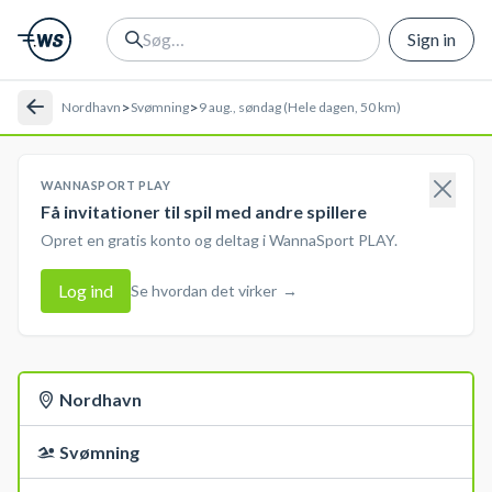
Sign in
>
>
Nordhavn
Svømning
9 aug., søndag (Hele dagen, 50 km)
WANNASPORT PLAY
Få invitationer til spil med andre spillere
Opret en gratis konto og deltag i WannaSport PLAY.
Log ind
Se hvordan det virker
→
Nordhavn
Svømning