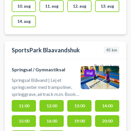
blandt andet håndbold, basketball
10. aug
11. aug
12. aug
13. aug
og badminton. Der er net, mål og
kurve til rådighed. Der er mulighed
14. aug
for omklædning og bad.
SportsPark Blaavandshuk
45
km
Book en bane
Springsal / Gymnastiksal
Hal
Springsal Blåvand | Lej et
springcenter med trampoliner,
springgrave, airtrack m.m. Book
en springsal og lav
11:00
12:00
13:00
14:00
springgymnastik i Blaavandshuk i
dedikerede lokaler.
15:00
16:00
19:00
20:00