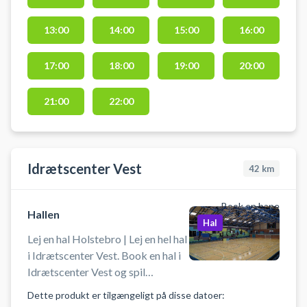
hallen kan bruges til blandt andet
13:00
14:00
15:00
16:00
håndbold, basketball, volleyball
og badminton. Der er net, mål og
kurve til rådighed. Der er mulighed
17:00
18:00
19:00
20:00
for omklædning og bad.
21:00
22:00
Idrætscenter Vest
42
km
Book en bane
Hallen
Hal
Lej en hal Holstebro | Lej en hel hal
i Idrætscenter Vest. Book en hal i
Idrætscenter Vest og spil
indendørs fodbold i Holstebro.
Dette produkt er tilgængeligt på disse datoer:
Booking af hallen kan bruges til