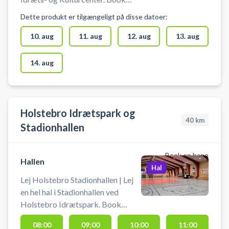
hallen som kan bruges til fx
Dette produkt er tilgængeligt på disse datoer:
indendørs fodbold (uden bander),
floorball (hockey), badminton
10. aug
11. aug
12. aug
13. aug
eller fri leg.
14. aug
Holstebro Idrætspark og
40
km
Stadionhallen
Book en bane
Hallen
Hal
Lej Holstebro Stadionhallen | Lej
en hel hal i Stadionhallen ved
Holstebro Idrætspark. Book
Stadionhallen og spil indendørs
08:00
09:00
10:00
11:00
fodbold i Holstebro. Booking af