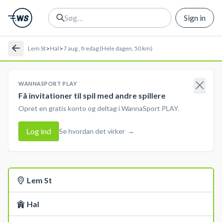
Sign in
>
>
Lem St
Hal
7 aug., fredag (Hele dagen, 50 km)
WANNASPORT PLAY
Få invitationer til spil med andre spillere
Opret en gratis konto og deltag i WannaSport PLAY.
Log ind
Se hvordan det virker
→
Lem St
Hal