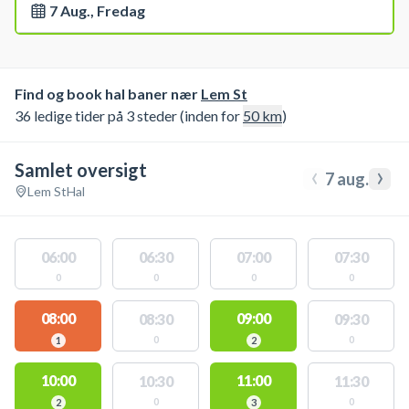
7 Aug., Fredag
Find og book hal baner nær
Lem St
36 ledige tider på 3 steder (inden for
50
km
)
Samlet oversigt
‹
›
7 aug.
Lem St
Hal
06:00
06:30
07:00
07:30
0
0
0
0
08:00
09:00
08:30
09:30
0
0
1
2
10:00
11:00
10:30
11:30
0
0
2
3