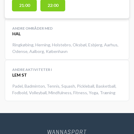
21:00
22:00
ANDRE OMRÅDER MED
HAL
Ringkøbing
,
Herning
,
Holstebro
,
Oksbøl
,
Esbjerg
,
Aarhus
,
Odense
,
Aalborg
,
København
ANDRE AKTIVITETER I
LEM ST
Padel
,
Badminton
,
Tennis
,
Squash
,
Pickleball
,
Basketball
,
Fodbold
,
Volleyball
,
Mindfulness
,
Fitness
,
Yoga
,
Træning