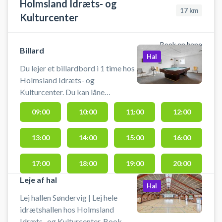
Holmsland Idræts- og
17
km
Kulturcenter
Book en bane
Billard
Hal
Du lejer et billardbord i 1 time hos
Holmsland Idræts- og
Kulturcenter. Du kan låne
badmintonketcher og bolde. Du
09:00
10:00
11:00
12:00
kan leje en eller flerebaner, der er 5
badmintonbaner ialt. Für deutsche
13:00
14:00
15:00
16:00
Besucher: Bu
17:00
18:00
19:00
20:00
Leje af hal
Hal
Lej hallen Søndervig | Lej hele
idrætshallen hos Holmsland
Idræts- og Kulturcenter. Book