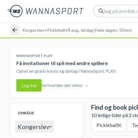
Kongerslev
>
Pickleball
>
8 aug., lørdag (Hele dagen, 50 km)
WANNASPORT PLAY
Få invitationer til spil med andre spillere
Opret en gratis konto og deltag i WannaSport PLAY.
Log ind
Se hvordan det virker
→
Find og book pic
OMRÅDE
10 ledige tider på 2 st
Pickleball
To
Kongerslev