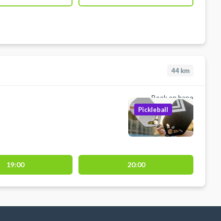
44
km
Book en bane
Pickleball
19:00
20:00