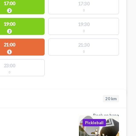
17:00
17:30
0
2
19:00
19:30
0
2
21:00
21:30
0
1
23:00
0
20
km
Book en bane
Pickleball