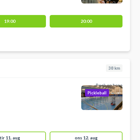
19:00
20:00
38
km
Book en bane
Pickleball
tir 11. aug
ons 12. aug