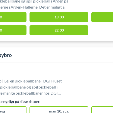
kleballbane og spil pickleball i Arden på
Arden-Hallerne. Det er muligt at
 når du booker pickleballbaner hos
0
18:00
Pickleball-Arden #Spil-
0
22:00
bybro
 | Lej en pickleballbane i DGI Huset
ickleballbane og spil pickleball i
de mange pickleballbaner hos DGI
u skal selv medbringe bolde og bat.
gængeligt på disse datoer:
ed booking af pickleballbane hos DGI
m du finder på adressen Jens Møllersvej
 aug
man 10. aug