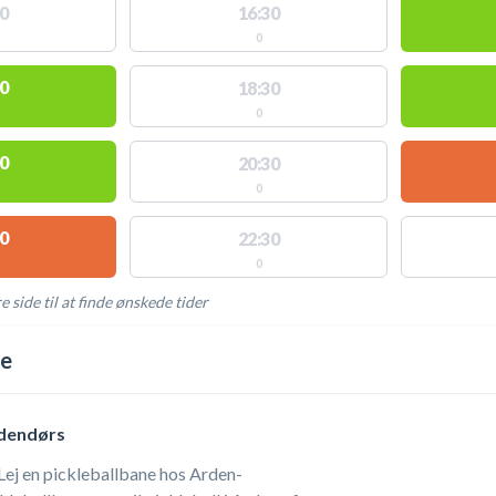
0
16:30
0
0
18:30
0
0
20:30
0
0
22:30
0
e side til at finde ønskede tider
AKTIVITETER
ne
ndendørs
 Lej en pickleballbane hos Arden-