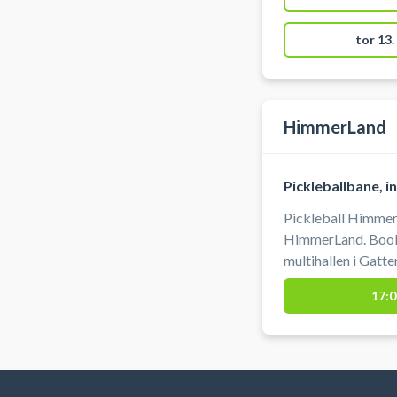
3, 9440 Aabybro.
tor 13.
HimmerLand
Pickleballbane, 
Pickleball HimmerL
HimmerLand. Book e
multihallen i Gatte
parkering ved book
17:0