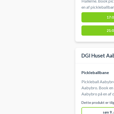
Hallerne. Book pic
en af pickleballbanerne i 
låne bat og bolde,
17:0
Arden-Hallerne. Gratis parkering foran Arden Hallerne
ved booking af pickleballbane. #
21:0
pickleball-Arden
DGI Huset Aa
Pickleballbane
Pickleball Aabybro
Aabybro. Book en p
Aabybro på en af 
Huset i Aabybro. D
Dette produkt er til
Gratis parkering v
Huset Aabybro, so
søn 9.