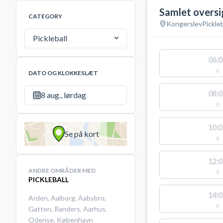
Samlet oversi
CATEGORY
Kongerslev
Pickleb
Pickleball
06:0
0
DATO OG KLOKKESLÆT
08:0
8 aug., lørdag
0
10:0
Se på kort
0
12:0
ANDRE OMRÅDER MED
0
PICKLEBALL
14:0
Arden
,
Aalborg
,
Aabybro
,
0
Gatten
,
Randers
,
Aarhus
,
Odense
,
København