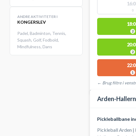
16:0
0
ANDRE AKTIVITETER I
KONGERSLEV
18:0
2
Padel
,
Badminton
,
Tennis
,
Squash
,
Golf
,
Fodbold
,
20:0
Mindfulness
,
Dans
2
22:0
1
← Brug filtre i venstr
STEDER MED LEDIGE 
Arden-Haller
Pickleballbane i
Pickleball Arden |