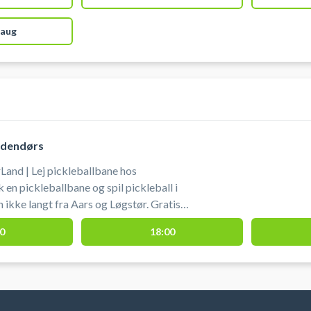
 aug
indendørs
and | Lej pickleballbane hos
n pickleballbane og spil pickleball i
n ikke langt fra Aars og Løgstør. Gratis
ing af pickleballbane.
0
18:00