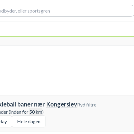
kleball baner nær
Kongerslev
Ryd filtre
eder (inden for
50
km
)
day
Hele dagen