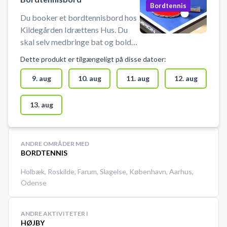
Bordtennis
Du booker et bordtennisbord hos
Kildegården Idrættens Hus. Du
skal selv medbringe bat og bolde.
Der er frit valg imellem de
Dette produkt er tilgængeligt på disse datoer:
opstillede bordtennisborde. Når
booking er gennemført modtager
9. aug
10. aug
11. aug
12. aug
du en kode, som kan bruges til at
få adgang til bordtennishallen på
13. aug
1. sal. i Kildegården Idrættens Hus.
ANDRE OMRÅDER MED
BORDTENNIS
Holbæk
,
Roskilde
,
Farum
,
Slagelse
,
København
,
Aarhus
,
Odense
ANDRE AKTIVITETER I
HØJBY