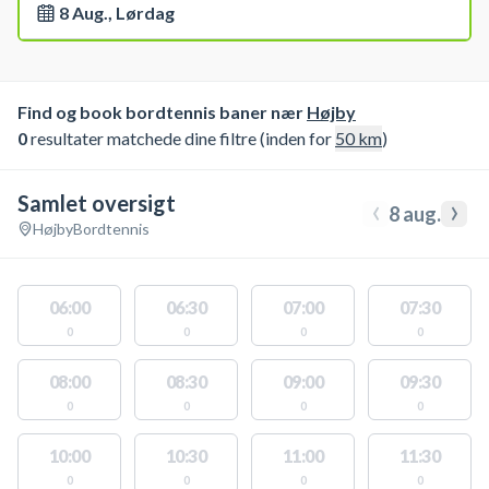
8 Aug., Lørdag
Find og book bordtennis baner nær
Højby
0
resultater matchede dine filtre (inden for
50
km
)
Samlet oversigt
‹
›
8 aug.
Højby
Bordtennis
06:00
06:30
07:00
07:30
0
0
0
0
08:00
08:30
09:00
09:30
0
0
0
0
10:00
10:30
11:00
11:30
0
0
0
0