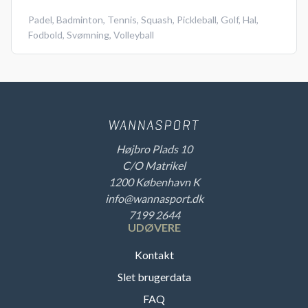
Padel
,
Badminton
,
Tennis
,
Squash
,
Pickleball
,
Golf
,
Hal
,
Fodbold
,
Svømning
,
Volleyball
Højbro Plads 10
C/O Matrikel
1200 København K
info@wannasport.dk
7199 2644
UDØVERE
Kontakt
Slet brugerdata
FAQ