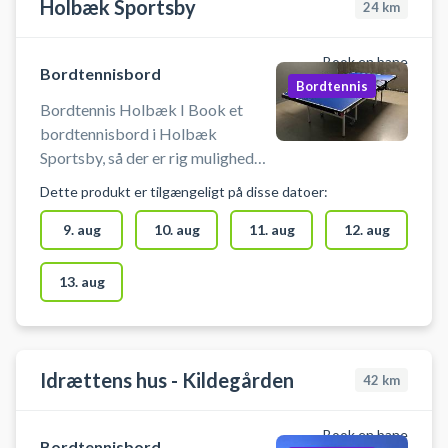
Holbæk Sportsby
24
km
Book en bane
Bordtennisbord
Bordtennis
Bordtennis Holbæk I Book et
bordtennisbord i Holbæk
Sportsby, så der er rig mulighed
for at duellere med bat, loope og
Dette produkt er tilgængeligt på disse datoer:
lave baghåndsﬂip. Lej
bordtennisbord og spil bordtennis
9. aug
10. aug
11. aug
12. aug
i Holbæk på et af
bordtennisbordene i sportsbyen i
13. aug
Holbæk. Muligt at leje bat og
købe bolde.
Idrættens hus - Kildegården
42
km
Book en bane
Bordtennisbord