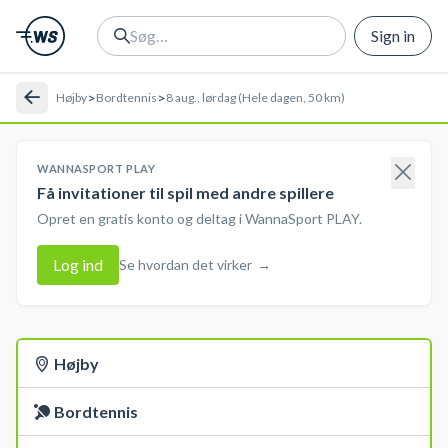
Sign in
>
>
Højby
Bordtennis
8 aug., lørdag (Hele dagen, 50 km)
WANNASPORT PLAY
Få invitationer til spil med andre spillere
Opret en gratis konto og deltag i WannaSport PLAY.
Log ind
Se hvordan det virker
→
Højby
Bordtennis