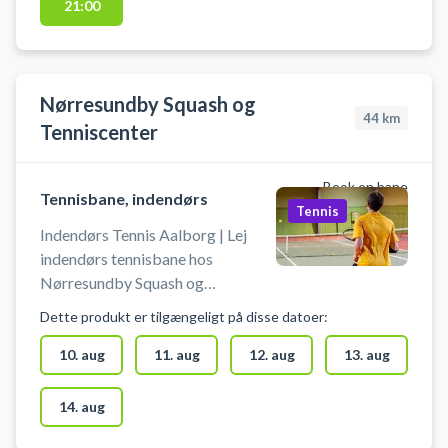
21:00
IF Tennis som findes
Søndermarken 20, 9430 Vadum -
nord for Nørresundby og Aalborg.
Medbring selv ketcher og bolde.
Nørresundby Squash og
Der er stort parkeringsplads foran
44
km
banerne.
Tenniscenter
Book en bane
Tennisbane, indendørs
Tennis
Indendørs Tennis Aalborg | Lej
indendørs tennisbane hos
Nørresundby Squash og
Tenniscenter ved Aalborg. Book
Dette produkt er tilgængeligt på disse datoer:
en indendørs tennisbane og spil
tennis i Aalborg på indendørs
10. aug
11. aug
12. aug
13. aug
tennisbane i Nørresundby Squash
og Tenniscenters tennishal.
14. aug
Tennisbanen må kun benyttes med