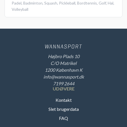
Padel
,
Badminton
,
Squash
,
Pickleball
,
Bordtennis
,
Golf
,
Hal
,
Volleyball
Højbro Plads 10
C/O Matrikel
1200 København K
info@wannasport.dk
7199 2644
UDØVERE
Kontakt
Slet brugerdata
FAQ