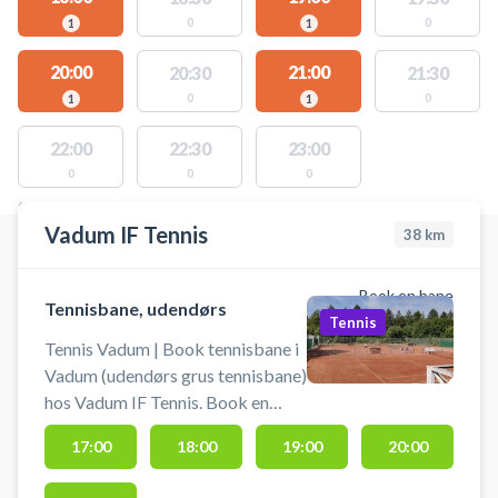
0
0
1
1
20:00
21:00
20:30
21:30
0
0
1
1
22:00
22:30
23:00
0
0
0
STEDER MED LEDIGE AKTIVITETER
Vadum IF Tennis
38
km
Book en bane
Tennisbane, udendørs
Tennis
Tennis Vadum | Book tennisbane i
Vadum (udendørs grus tennisbane)
hos Vadum IF Tennis. Book en
tennisbane og spil tennis udendørs
17:00
18:00
19:00
20:00
i Vadum på grus. Gratis parkering
findes ved tennisbanen hos Vadum