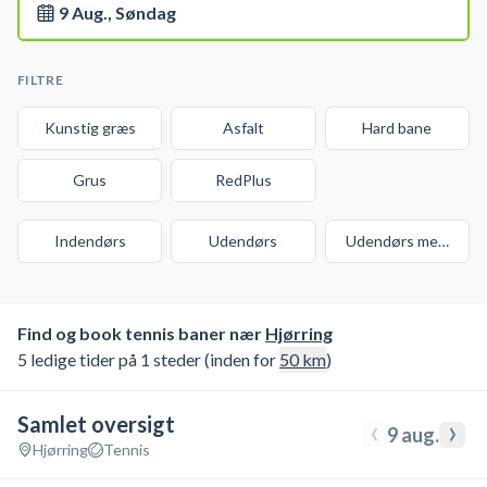
9 Aug., Søndag
FILTRE
Kunstig græs
Asfalt
Hard bane
Grus
RedPlus
Indendørs
Udendørs
Udendørs med over
Find og book tennis baner nær
Hjørring
5 ledige tider på 1 steder (inden for
50
km
)
Samlet oversigt
‹
›
9 aug.
Hjørring
Tennis