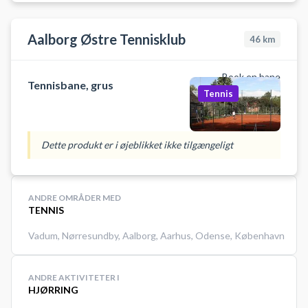
indendørssko, der ikke laver
mærker i gulvet. Medbring selv
ketcher og bolde. For adgang til
Aalborg Østre Tennisklub
46
km
den indendørs tennishal bedes du
henvende dig i receptionen i det
Book en bane
nærliggende idrætscenter
Tennisbane, grus
Tennis
SKANSEN.
Dette produkt er i øjeblikket ikke tilgængeligt
ANDRE OMRÅDER MED
TENNIS
Vadum
,
Nørresundby
,
Aalborg
,
Aarhus
,
Odense
,
København
ANDRE AKTIVITETER I
HJØRRING