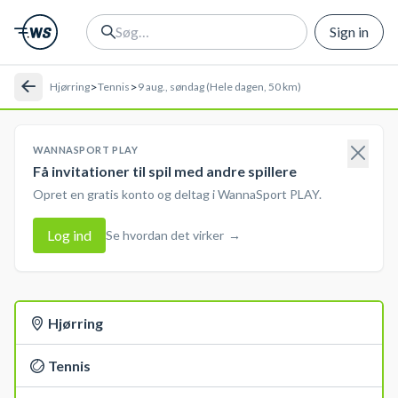
Sign in
>
>
Hjørring
Tennis
9 aug., søndag (Hele dagen, 50 km)
WANNASPORT PLAY
Få invitationer til spil med andre spillere
Opret en gratis konto og deltag i WannaSport PLAY.
Log ind
Se hvordan det virker
→
Hjørring
Tennis