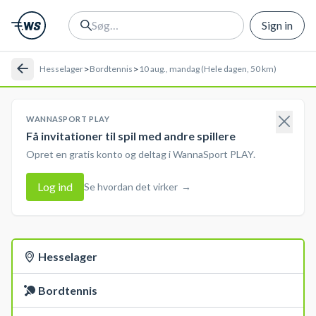
Sign in
>
>
Hesselager
Bordtennis
10 aug., mandag (Hele dagen, 50 km)
WANNASPORT PLAY
Få invitationer til spil med andre spillere
Opret en gratis konto og deltag i WannaSport PLAY.
Log ind
Se hvordan det virker
→
Hesselager
Bordtennis