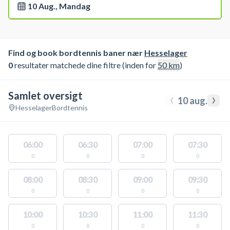
10 Aug., Mandag
Find og book bordtennis baner nær
Hesselager
0
resultater matchede dine filtre (inden for
50
km
)
Samlet oversigt
‹
›
10 aug.
Hesselager
Bordtennis
06:00
06:30
07:00
07:30
0
0
0
0
08:00
08:30
09:00
09:30
0
0
0
0
10:00
10:30
11:00
11:30
0
0
0
0