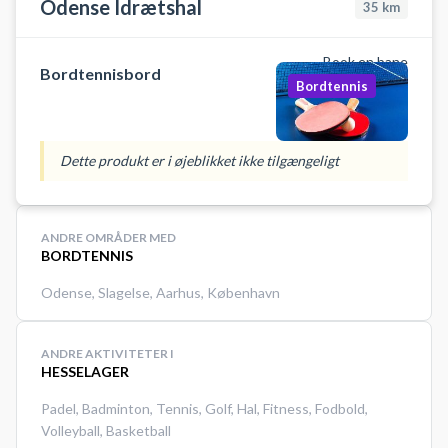
Odense Idrætshal
35
km
Book en bane
Bordtennisbord
Bordtennis
Dette produkt er i øjeblikket ikke tilgængeligt
ANDRE OMRÅDER MED
BORDTENNIS
Odense
,
Slagelse
,
Aarhus
,
København
ANDRE AKTIVITETER I
HESSELAGER
Padel
,
Badminton
,
Tennis
,
Golf
,
Hal
,
Fitness
,
Fodbold
,
Volleyball
,
Basketball