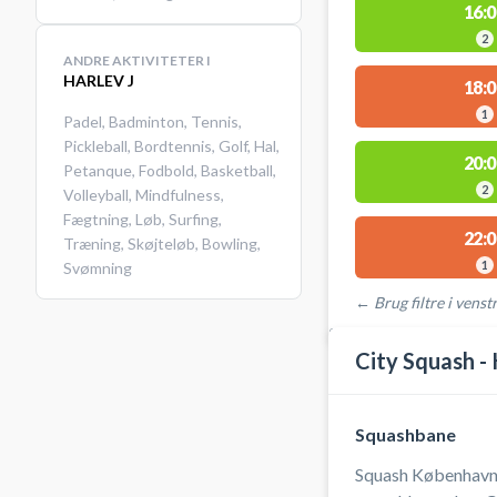
16:0
2
ANDRE AKTIVITETER I
HARLEV J
18:0
1
Padel
,
Badminton
,
Tennis
,
Pickleball
,
Bordtennis
,
Golf
,
Hal
,
20:0
Petanque
,
Fodbold
,
Basketball
,
2
Volleyball
,
Mindfulness
,
Fægtning
,
Løb
,
Surfing
,
22:0
Træning
,
Skøjteløb
,
Bowling
,
1
Svømning
← Brug filtre i venstr
STEDER MED LEDIGE 
City Squash -
Squashbane
Squash København 