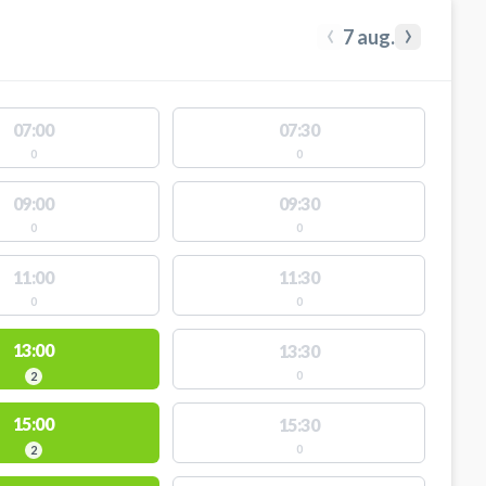
‹
›
7 aug.
07:00
07:30
0
0
09:00
09:30
0
0
11:00
11:30
0
0
13:00
13:30
0
2
15:00
15:30
0
2