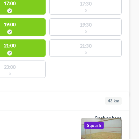
17:00
17:30
0
2
19:00
19:30
0
2
21:00
21:30
0
2
23:00
0
43
km
Book en bane
Squash