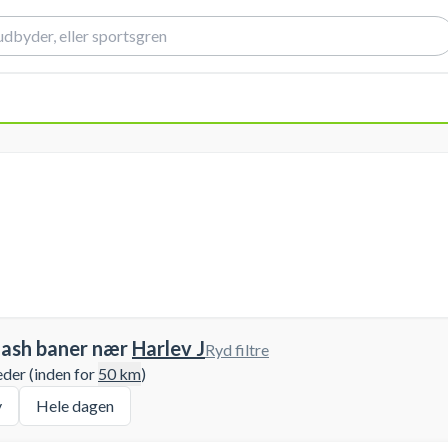
uash baner nær
Harlev J
Ryd filtre
eder (inden for
50
km
)
y
Hele dagen