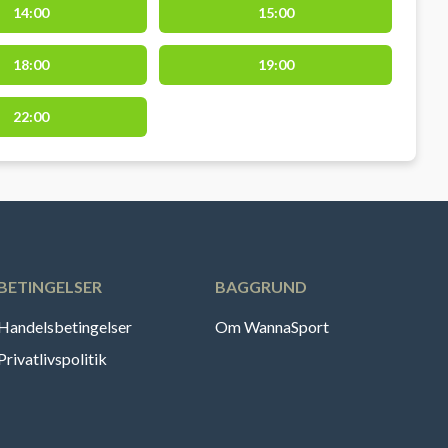
14:00
15:00
18:00
19:00
22:00
BETINGELSER
BAGGRUND
Handelsbetingelser
Om WannaSport
Privatlivspolitik