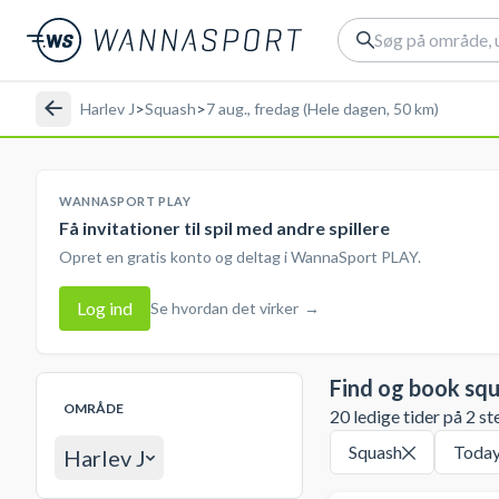
Harlev J
>
Squash
>
7 aug., fredag (Hele dagen, 50 km)
WANNASPORT PLAY
Få invitationer til spil med andre spillere
Opret en gratis konto og deltag i WannaSport PLAY.
Log ind
Se hvordan det virker
→
Find og book sq
OMRÅDE
20 ledige tider på 2 st
Squash
Toda
Harlev J