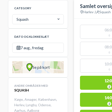
Samlet oversi
CATEGORY
Harlev J
Squash
Squash
06:0
0
DATO OG KLOKKESLÆT
08:0
7 aug., fredag
0
10:0
Se på kort
0
12:0
ANDRE OMRÅDER MED
2
SQUASH
14:0
Køge
,
Amager
,
København
,
2
Herlev
,
Lyngby
,
Odense
,
Aarhus
,
Aalborg