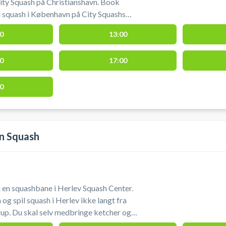
ity Squash på Christianshavn. Book
l squash i København på City Squashs
øvermarken, København S.
0
13:00
0
17:00
0
n Squash
j en squashbane i Herlev Squash Center.
g spil squash i Herlev ikke langt fra
up. Du skal selv medbringe ketcher og
 når tiden starter.