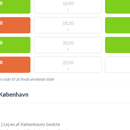
0
16:30
0
0
18:30
0
0
20:30
0
0
22:30
0
e side til at finde ønskede tider
AKTIVITETER
 København
| Lej en af Københavns bedste