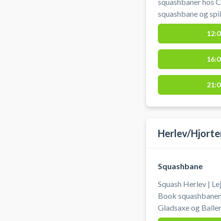
squashbaner hos C
squashbane og spi
squashbaner på Kl
12:0
16:0
21:0
Herlev/Hjorte
Squashbane
Squash Herlev | Le
Book squashbanen o
Gladsaxe og Baller
bolde. Spil squash i Herlev. Lyset tændes