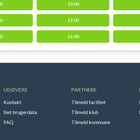
0
13:00
at spille med sorte såler!
0
17:00
0
21:00
UDØVERE
PARTNERE
Kontakt
Tilmeld facilitet
Slet brugerdata
Tilmeld klub
FAQ
Tilmeld kommune