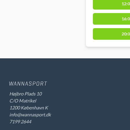
12:0
Det er ikke tilladt 
16:0
20:0
Højbro Plads 10
C/O Matrikel
1200 København K
info@wannasport.dk
7199 2644