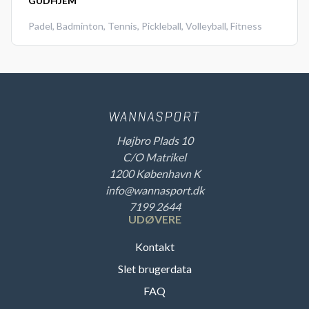
GUDHJEM
Padel
,
Badminton
,
Tennis
,
Pickleball
,
Volleyball
,
Fitness
Højbro Plads 10
C/O Matrikel
1200 København K
info@wannasport.dk
7199 2644
UDØVERE
Kontakt
Slet brugerdata
FAQ