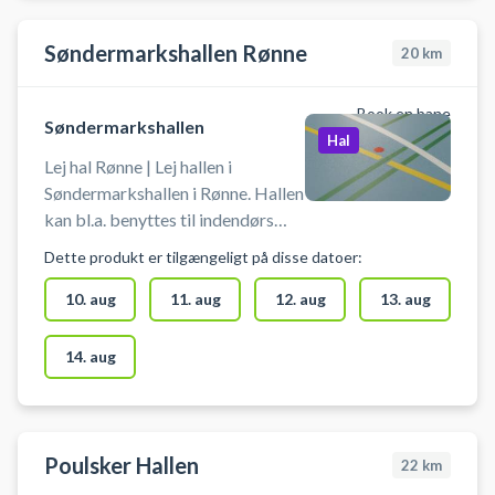
badminton eller lignende. Der er
net og mål til rådighed. Gode
Søndermarkshallen Rønne
parkeringsmuligheder findes lige
20
km
ved hallen.
Book en bane
Søndermarkshallen
Hal
Lej hal Rønne | Lej hallen i
Søndermarkshallen i Rønne. Hallen
kan bl.a. benyttes til indendørs
fodbold uden bander og
Dette produkt er tilgængeligt på disse datoer:
badminton. Book en hal og spil
indendørs fodbold i Rønne i
10. aug
11. aug
12. aug
13. aug
Søndermarkshallen. Medbring
selv bold og andet udstyr.
14. aug
Poulsker Hallen
22
km