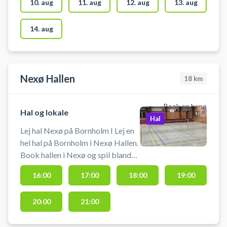
Hasle Hallen, så det er nemt at
10. aug
11. aug
12. aug
13. aug
komme til, hvis du lejer hele hallen
og er i bil på Bornholm. Medbring
14. aug
selv udstyr fx indendørs fodbold
eller håndbold ved booking af hele
hallen i Hasle Hallen.
Nexø Hallen
18
km
Book en bane
Hal og lokale
Hal
Lej hal Nexø på Bornholm I Lej en
hel hal på Bornholm i Nexø Hallen.
Book hallen i Nexø og spil blandt
andet indendørs fodbold uden
16:00
17:00
18:00
19:00
bander på Bornholm. Booking af
hallen kan foruden indendørs
20:00
21:00
fodbold bruges til håndbold,
volleyball, pickleball eller