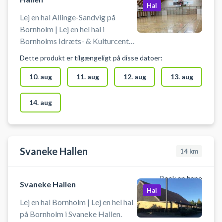
Hal
Lej en hal Allinge-Sandvig på
Bornholm | Lej en hel hal i
Bornholms Idræts- & Kulturcenter
(BIKC) i Allinge. Book en hal i
Dette produkt er tilgængeligt på disse datoer:
Bornholms Idrætscenter og spil
indendørs fodbold i Allinge-
10. aug
11. aug
12. aug
13. aug
Sandvig. Booking af hallen kan
bruges til blandt andet indendørs
14. aug
fodbold, håndbold, volleyball og
badminton. Der er net og mål til
rådighed. Der er mulighed for
gratis parkering ved booking af
Svaneke Hallen
14
km
hallen i Bornholms Idræts- &
Kulturcenter på Bornholm.
Book en bane
Svaneke Hallen
Hal
Lej en hal Bornholm | Lej en hel hal
på Bornholm i Svaneke Hallen.