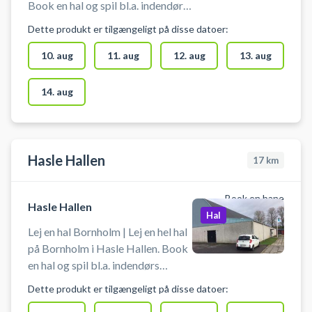
Book en hal og spil bl.a. indendørs
fodbold, håndbold eller lignende i
Dette produkt er tilgængeligt på disse datoer:
Svaneke på Bornholm. Der skal
benyttes indendørs fodtøj.
10. aug
11. aug
12. aug
13. aug
Medbring selv udstyr fx indendørs
fodbold eller håndbold ved
14. aug
booking af hele hallen i Svaneke
Hallen. Gratis parkering ved
Svaneke Hallen, så det er nemt at
komme til, hvis du lejer hele hallen
Hasle Hallen
17
km
og er i bil på Bornholm.
Book en bane
Hasle Hallen
Hal
Lej en hal Bornholm | Lej en hel hal
på Bornholm i Hasle Hallen. Book
en hal og spil bl.a. indendørs
fodbold eller håndbold i Hasle på
Dette produkt er tilgængeligt på disse datoer:
Bornholm. Gratis parkering ved