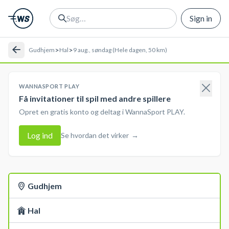
Sign in
>
>
Gudhjem
Hal
9 aug., søndag (Hele dagen, 50 km)
WANNASPORT PLAY
Få invitationer til spil med andre spillere
Opret en gratis konto og deltag i WannaSport PLAY.
Log ind
Se hvordan det virker
→
Gudhjem
Hal