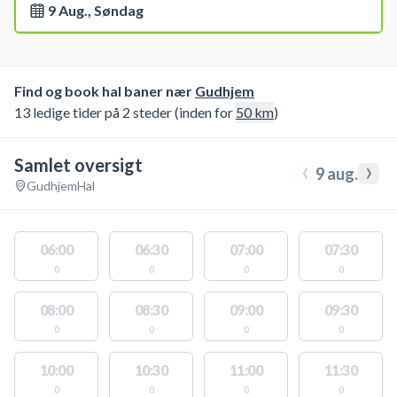
9 Aug., Søndag
Find og book hal baner nær
Gudhjem
13 ledige tider på 2 steder (inden for
50
km
)
Samlet oversigt
‹
›
9 aug.
Gudhjem
Hal
06:00
06:30
07:00
07:30
0
0
0
0
08:00
08:30
09:00
09:30
0
0
0
0
10:00
10:30
11:00
11:30
0
0
0
0