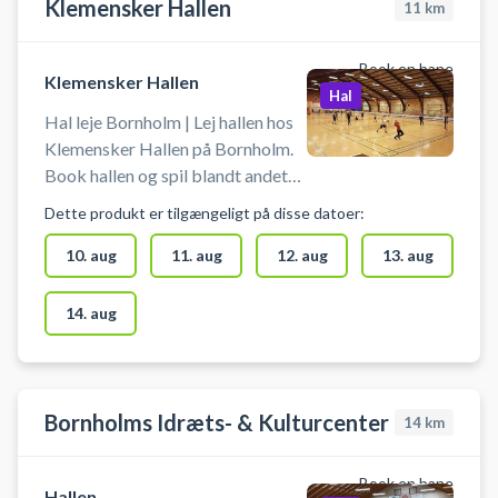
Klemensker Hallen
11
km
Book en bane
Klemensker Hallen
Hal
Hal leje Bornholm | Lej hallen hos
Klemensker Hallen på Bornholm.
Book hallen og spil blandt andet
badminton eller pickleball på flere
Dette produkt er tilgængeligt på disse datoer:
baner, håndbold (uden harpiks),
indendørs fodbold uden bander.
10. aug
11. aug
12. aug
13. aug
Der skal selv medbringes udstyr
som ketcher, bat og bolde.
14. aug
Bornholms Idræts- & Kulturcenter
14
km
Book en bane
Hallen