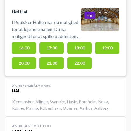
Book en bane
Hel Hal
Hal
I Poulsker Hallen har du mulighed
for at leje hele hallen. Du har
mulighed for at spille badminton,
fodbold, floorball, volleyball. Du
16:00
17:00
18:00
19:00
skal selv medbringe udstyr eller
kontakte udbyder direkte.
20:00
21:00
22:00
ANDRE OMRÅDER MED
HAL
Klemensker
,
Allinge
,
Svaneke
,
Hasle
,
Bornholm
,
Nexø
,
Rønne
,
Malmö
,
København
,
Odense
,
Aarhus
,
Aalborg
ANDRE AKTIVITETER I