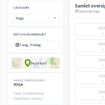
Samlet oversi
CATEGORY
Gadstrup
Yoga
Yoga
06:0
0
DATO OG KLOKKESLÆT
08:0
7 aug., fredag
0
10:0
Se på kort
0
12:0
ANDRE OMRÅDER MED
0
YOGA
14:0
Køge
,
Frederiksberg
,
0
København
,
Aarhus