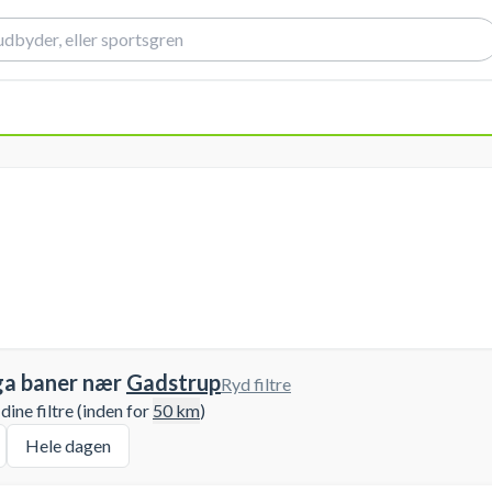
ga baner nær
Gadstrup
Ryd filtre
ine filtre (inden for
50
km
)
Hele dagen