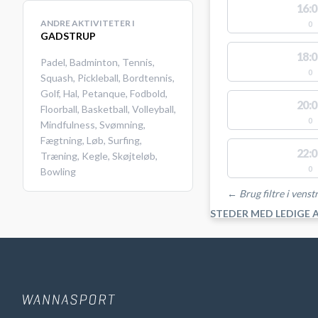
16:0
ANDRE AKTIVITETER I
0
GADSTRUP
18:0
Padel
,
Badminton
,
Tennis
,
0
Squash
,
Pickleball
,
Bordtennis
,
Golf
,
Hal
,
Petanque
,
Fodbold
,
20:0
Floorball
,
Basketball
,
Volleyball
,
0
Mindfulness
,
Svømning
,
Fægtning
,
Løb
,
Surfing
,
22:0
Træning
,
Kegle
,
Skøjteløb
,
0
Bowling
← Brug filtre i venstr
STEDER MED LEDIGE 