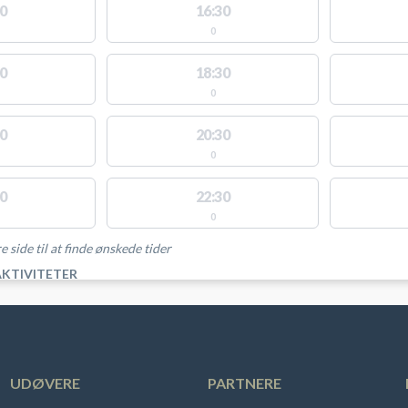
0
16:30
0
0
18:30
0
0
20:30
0
0
22:30
0
e side til at finde ønskede tider
AKTIVITETER
UDØVERE
PARTNERE