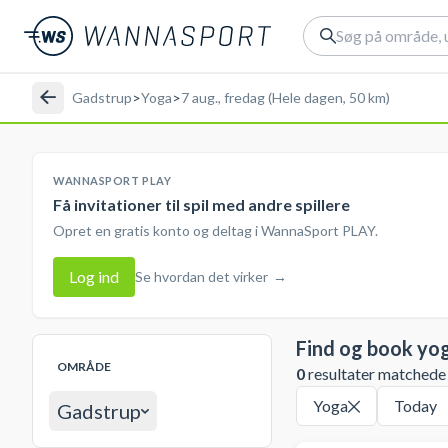
Gadstrup
>
Yoga
>
7 aug., fredag (Hele dagen, 50 km)
WANNASPORT PLAY
Få invitationer til spil med andre spillere
Opret en gratis konto og deltag i WannaSport PLAY.
Log ind
Se hvordan det virker
→
Find og book yo
OMRÅDE
0
resultater matchede d
Yoga
Today
Gadstrup