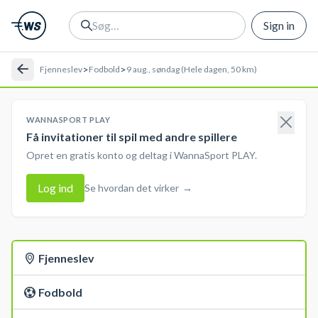
Sign in
>
>
Fjenneslev
Fodbold
9 aug., søndag (Hele dagen, 50 km)
WANNASPORT PLAY
Få invitationer til spil med andre spillere
Opret en gratis konto og deltag i WannaSport PLAY.
Log ind
Se hvordan det virker
→
Fjenneslev
Fodbold