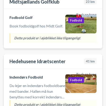
Midtsjællands Golfklub
23
km
Book en bane
Fodbold Golf
Fodbold
Book fodboldgolf hos Midt Golf.
Dette produkt er i øjeblikket ikke tilgængeligt
Hedehusene Idrætscenter
41
km
Book en bane
Indendørs Fodbold
Fodbold
Du lejer en indendørs fodboldbane
med bander. Hallen må kun
benyttes med korrekt indendørs
fodtøj - ingen sorte såler. OBS. Få
Dette produkt er i øjeblikket ikke tilgængeligt