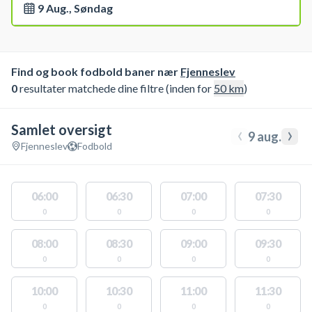
9 Aug., Søndag
Find og book fodbold baner nær
Fjenneslev
0
resultater matchede dine filtre (inden for
50
km
)
Samlet oversigt
‹
›
9 aug.
Fjenneslev
Fodbold
06:00
06:30
07:00
07:30
0
0
0
0
08:00
08:30
09:00
09:30
0
0
0
0
10:00
10:30
11:00
11:30
0
0
0
0