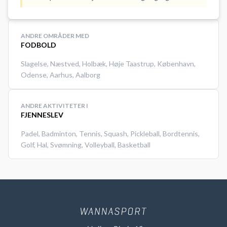
gange om året er banderne nede.
Ring evt. til hallen på: 43 35 28​ 60
Der
ANDRE OMRÅDER MED
FODBOLD
Slagelse
,
Næstved
,
Holbæk
,
Høje Taastrup
,
København
,
Odense
,
Aarhus
,
Aalborg
ANDRE AKTIVITETER I
FJENNESLEV
Padel
,
Badminton
,
Tennis
,
Squash
,
Pickleball
,
Bordtennis
,
Golf
,
Hal
,
Svømning
,
Volleyball
,
Basketball