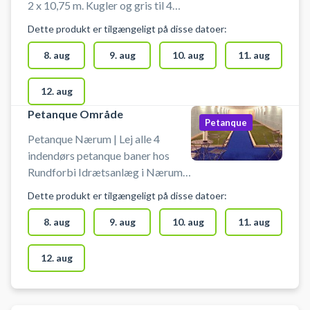
2 x 10,75 m. Kugler og gris til 4
personer kan lånes hos halvagten.
Dette produkt er tilgængeligt på disse datoer:
Når du ankommer skal du
kontakte halvagten på tlf.nr. 72 68
8. aug
9. aug
10. aug
11. aug
56 62.
12. aug
Petanque Område
Petanque
Petanque Nærum | Lej alle 4
indendørs petanque baner hos
Rundforbi Idrætsanlæg i Nærum.
Book petanquebane og spil
Dette produkt er tilgængeligt på disse datoer:
petanque i Nærum på baner i
Rundforbi Idrætsanlæg.
8. aug
9. aug
10. aug
11. aug
Petanquebanerne er 2 x 10,75 m.
Når du ankommer skal du
12. aug
kontakte halvagten på tlf.nr. 45 80
45 25.