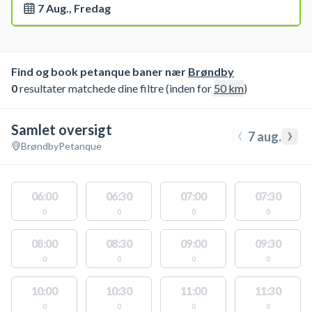
7 Aug., Fredag
Find og book petanque baner nær
Brøndby
0
resultater matchede dine filtre (inden for
50
km
)
Samlet oversigt
‹
›
7 aug.
Brøndby
Petanque
06:00
06:30
07:00
07:30
0
0
0
0
08:00
08:30
09:00
09:30
0
0
0
0
10:00
10:30
11:00
11:30
0
0
0
0