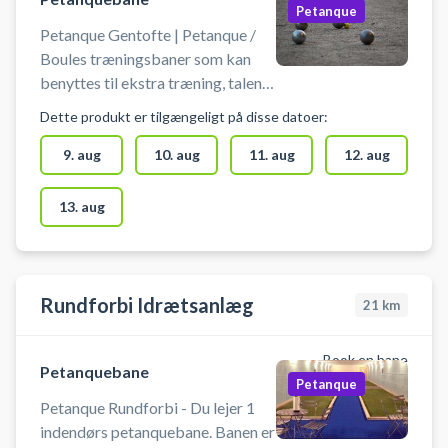
Petanque
Petanque Gentofte | Petanque /
Boules træningsbaner som kan
benyttes til ekstra træning, talent
træning eller kammeratlig
Dette produkt er tilgængeligt på disse datoer:
sportslig hygge.
9. aug
10. aug
11. aug
12. aug
13. aug
Rundforbi Idrætsanlæg
21
km
Book en bane
Petanquebane
Petanque
Petanque Rundforbi - Du lejer 1
indendørs petanquebane. Banen er