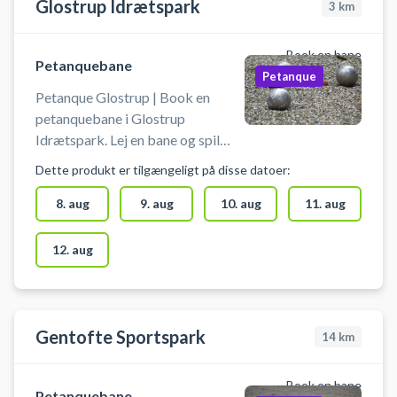
Glostrup Idrætspark
3
km
Book en bane
Petanquebane
Petanque
Petanque Glostrup | Book en
petanquebane i Glostrup
Idrætspark. Lej en bane og spil
petanque i Glostrup på en af
Dette produkt er tilgængeligt på disse datoer:
petanquebanerne ved Glostrup
Idrætspark. Der er gode
8. aug
9. aug
10. aug
11. aug
parkeringsmuligheder og du
medbringer selv udstyr. Bemærk:
12. aug
Du booker for 30 min ad gangen.
Hvis du ønsker at spille en time,
bookes der to tider.
Gentofte Sportspark
14
km
Book en bane
Petanquebane