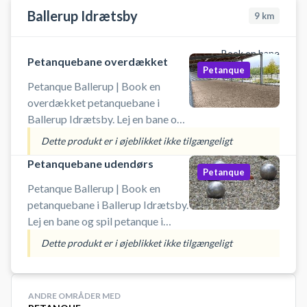
Ballerup Idrætsby
9
km
Book en bane
Petanquebane overdækket
Petanque
Petanque Ballerup | Book en
overdækket petanquebane i
Ballerup Idrætsby. Lej en bane og
spil petanque i Ballerup også når
Dette produkt er i øjeblikket ikke tilgængeligt
det regner. Der er gode
Petanquebane udendørs
parkeringsmuligheder og du
Petanque
medbringer selv udstyr.
Petanque Ballerup | Book en
petanquebane i Ballerup Idrætsby.
Lej en bane og spil petanque i
Ballerup på en af
Dette produkt er i øjeblikket ikke tilgængeligt
petanquebanerne ved Ballerup
Idrætsby. Der er gode
parkeringsmuligheder og du
ANDRE OMRÅDER MED
medbringer selv udstyr.