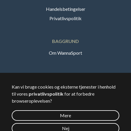
Handelsbetingelser
Privatlivspolitik
BAGGRUND
Om WannaSport
Dansk
Kan vi bruge cookies og eksterne tjenester i henhold
til vores
privatlivspolitik
for at forbedre
🇸🇪
Sverige
browseroplevelsen?
Mere
©
2026
Wannasport.dk
Nej