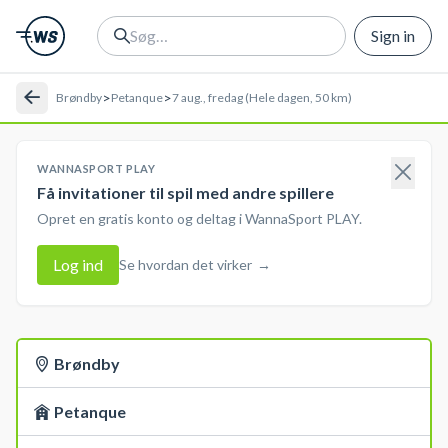
Sign in
>
>
Brøndby
Petanque
7 aug., fredag (Hele dagen, 50 km)
WANNASPORT PLAY
Få invitationer til spil med andre spillere
Opret en gratis konto og deltag i WannaSport PLAY.
Log ind
Se hvordan det virker
→
Brøndby
Petanque