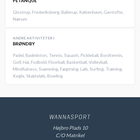
PETANQUE
Glostrup
,
Frederiksberg
,
Ballerup
,
København
,
Gentofte
,
Nærum
ANDRE AKTIVITETER I
BRØNDBY
Padel
,
Badminton
,
Tennis
,
Squash
,
Pickleball
,
Bordtennis
,
Golf
,
Hal
,
Fodbold
,
Floorball
,
Basketball
,
Volleyball
,
Mindfulness
,
Svømning
,
Fægtning
,
Løb
,
Surfing
,
Træning
,
Kegle
,
Skøjteløb
,
Bowling
Højbro Plads 10
C/O Matrikel