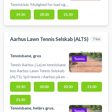
Tennisklub. Mulighed for bad og
omklædning. Husk at efterlade
19:30
20:30
21:30
banen fejet og med rene linjer.
Reservationen kan afbestilles
indtil 30 minutter før banetimens
starttidspunkt.
Aarhus Lawn Tennis Selskab (ALTS)
7
km
Book en bane
Tennisbane, grus
Tennis
Tennis Aarhus | Lej en tennisbane
hos Aarhus Lawn Tennis Selskab
(ALTS). Spil tennis i Aarhus på en af
de udendørs grusbaner hos Aarhus
19:30
20:00
20:30
21:00
Lawn Tennis.
21:30
Tennisbane, helårs grus,
Tennis