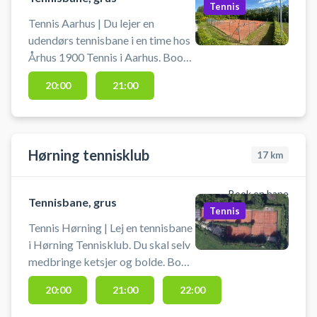
Aarhus bugten hos Skødstrup
Tennis
Tennisklub. #Tennis-Skødstrup
Tennis Aarhus | Du lejer en
#Book-tennisbane #Tennis-
udendørs tennisbane i en time hos
Studstrup #Tennis-Løgten
Århus 1900 Tennis i Aarhus. Book
tennisbaner og spil tennis
20:00
21:00
udendørs i Aarhus på grusbanerne
hos 1900 Tennis. Der er gratis
parkering foran hallen. Medbring
selv ketcher og bolde. Der ligger
Hørning tennisklub
17
km
dog ofte låneketsjere/bolde under
halvtaget.
Book en bane
Tennisbane, grus
Tennis
Tennis Hørning | Lej en tennisbane
i Hørning Tennisklub. Du skal selv
medbringe ketsjer og bolde. Book
tennisbane og spil tennis i Hørning
20:00
21:00
22:00
på en af de udendørs grusbaner i
tennisklubben i Hørning.