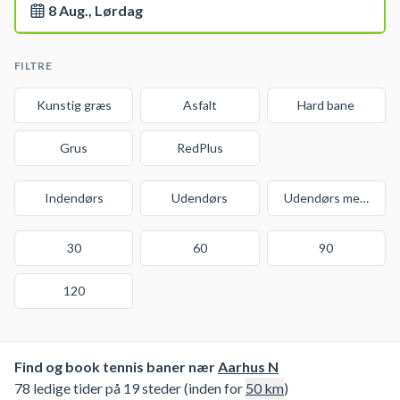
8 Aug., Lørdag
FILTRE
Kunstig græs
Asfalt
Hard bane
Grus
RedPlus
Indendørs
Udendørs
Udendørs med over
30
60
90
120
Find og book tennis baner nær
Aarhus N
78 ledige tider på 19 steder (inden for
50
km
)