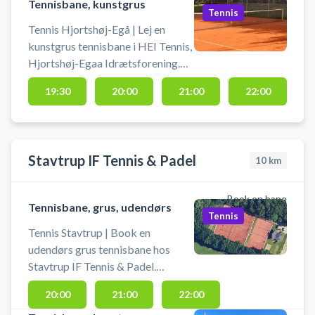
tennisbanerne.
Tennisbane, kunstgrus
Tennis
Tennis Hjortshøj-Egå | Lej en
kunstgrus tennisbane i HEI Tennis,
Hjortshøj-Egaa Idrætsforening.
Banen har grus der kan spilles på
19:30
20:00
21:00
22:00
stort set året rundt. Book
tennisbane og spil tennis i
Hjortshøj-Egå på en
tennisbanerne ved tennisklubben.
Stavtrup IF Tennis & Padel
10
km
Book en bane
Tennisbane, grus, udendørs
Tennis
Tennis Stavtrup | Book en
udendørs grus tennisbane hos
Stavtrup IF Tennis & Padel.
Stavtrup IF Tennis & Padel byder
20:00
21:00
22:00
på grus tennis i skønne