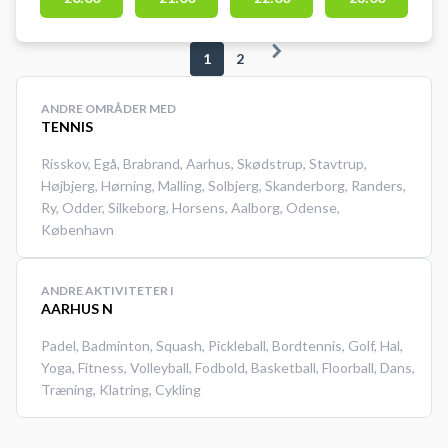
1
2
ANDRE OMRÅDER MED
TENNIS
Risskov
,
Egå
,
Brabrand
,
Aarhus
,
Skødstrup
,
Stavtrup
,
Højbjerg
,
Hørning
,
Malling
,
Solbjerg
,
Skanderborg
,
Randers
,
Ry
,
Odder
,
Silkeborg
,
Horsens
,
Aalborg
,
Odense
,
København
ANDRE AKTIVITETER I
AARHUS N
Padel
,
Badminton
,
Squash
,
Pickleball
,
Bordtennis
,
Golf
,
Hal
,
Yoga
,
Fitness
,
Volleyball
,
Fodbold
,
Basketball
,
Floorball
,
Dans
,
Træning
,
Klatring
,
Cykling