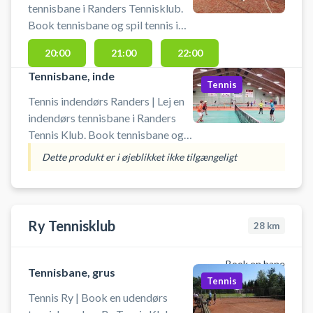
tennisbane i Randers Tennisklub.
Book tennisbane og spil tennis i
Randers på en kunstgræsbane ved
20:00
21:00
22:00
byens tennisklub.
Tennisbane, inde
Tennis
Tennis indendørs Randers | Lej en
indendørs tennisbane i Randers
Tennis Klub. Book tennisbane og
spil tennis i Randers på en
Dette produkt er i øjeblikket ikke tilgængeligt
indendørs tennisbane i
tennishallen ved Randers Tennis &
Padel Klub. Du skal selv
medbringe ketcher og bolde.
Ry Tennisklub
28
km
Book en bane
Tennisbane, grus
Tennis
Tennis Ry | Book en udendørs