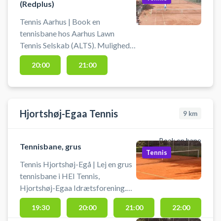
(Redplus)
Tennis Aarhus | Book en
tennisbane hos Aarhus Lawn
Tennis Selskab (ALTS). Mulighed
for bad og omklædning.
20:00
21:00
Medbring selv ketcher og bolde.
Hjortshøj-Egaa Tennis
9
km
Book en bane
Tennisbane, grus
Tennis
Tennis Hjortshøj-Egå | Lej en grus
tennisbane i HEI Tennis,
Hjortshøj-Egaa Idrætsforening.
Book tennisbane og spil tennis i
19:30
20:00
21:00
22:00
Hjortshøj-Egå på en af grus