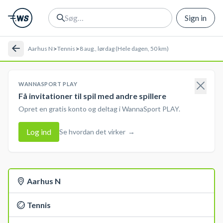
Sign in
>
>
Aarhus N
Tennis
8 aug., lørdag (Hele dagen, 50 km)
WANNASPORT PLAY
Få invitationer til spil med andre spillere
Opret en gratis konto og deltag i WannaSport PLAY.
Log ind
Se hvordan det virker
→
Aarhus N
Tennis