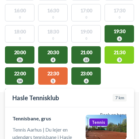
16:00
16:30
17:00
17:30
0
0
0
0
19:30
18:00
18:30
19:00
0
0
0
6
20:00
20:30
21:00
21:30
21
4
22
3
22:00
22:30
23:00
14
1
6
STEDER MED LEDIGE AKTIVITETER
Hasle Tennisklub
7
km
Book en bane
Tennisbane, grus
Tennis
Tennis Aarhus | Du lejer en
udendørs tennisbane i Hasle