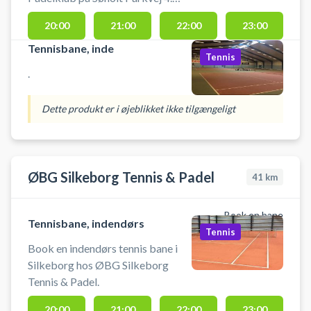
Tennisbanen må kun betrædes
20:00
21:00
22:00
23:00
med tennissko.
Tennisbane, inde
Tennis
.
Dette produkt er i øjeblikket ikke tilgængeligt
ØBG Silkeborg Tennis & Padel
41
km
Book en bane
Tennisbane, indendørs
Tennis
Book en indendørs tennis bane i
Silkeborg hos ØBG Silkeborg
Tennis & Padel.
20:00
21:00
22:00
23:00