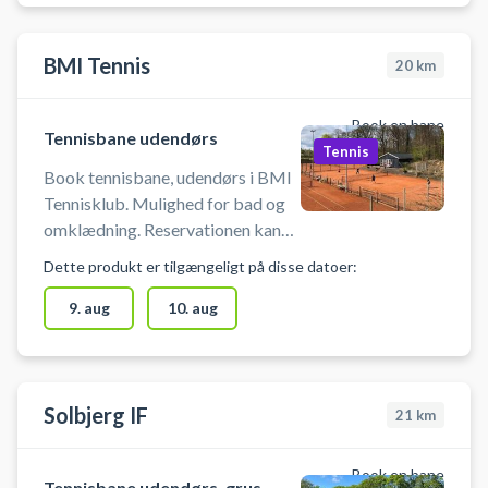
BMI Tennis
20
km
Book en bane
Tennisbane udendørs
Tennis
Book tennisbane, udendørs i BMI
Tennisklub. Mulighed for bad og
omklædning. Reservationen kan
afbestilles indtil 2 timer før
Dette produkt er tilgængeligt på disse datoer:
banetimens starttid
9. aug
10. aug
Solbjerg IF
21
km
Book en bane
Tennisbane udendørs, grus