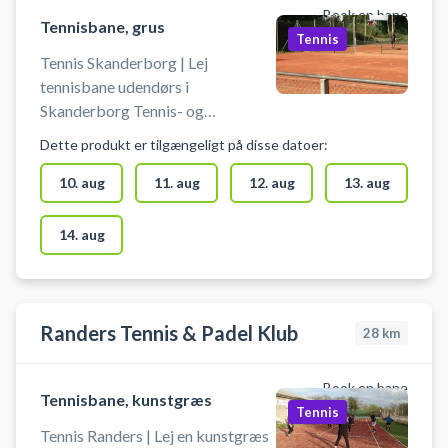
Book en bane
Tennisbane, grus
Tennis
Tennis Skanderborg | Lej
tennisbane udendørs i
Skanderborg Tennis- og
Padelklub - Dyrehaven. Book en
Dette produkt er tilgængeligt på disse datoer:
tennisbane og spil tennis i
Skanderborg på grusbanerne i
10. aug
11. aug
12. aug
13. aug
tennisklubbens afdeling ved
Dyrehaven. Mulighed for gratis
14. aug
parkering ved grusbanerne ved
Dyrehaven.
Randers Tennis & Padel Klub
28
km
Book en bane
Tennisbane, kunstgræs
Tennis
Tennis Randers | Lej en kunstgræs