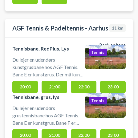
og spil tennis i Århus på udendørs
grusbaner hos 1900 Tennis.
Medbring selv ketcher og bolde.
Der ligger dog ofte
AGF Tennis & Padeltennis - Aarhus
11
km
låneketsjere/bolde under
halvtaget. Der er gratis parkering
foran Hallen.
Book en bane
Tennisbane, RedPlus, Lys
Tennis
Du lejer en udendørs
kunstgrusbane hos AGF Tennis.
Bane E er kunstgrus. Der må kun
spilles med fladbundede
20:00
21:00
22:00
23:00
sportssko. Tennissko eller
indendørs-sportssko kan
Tennisbane, grus, lys
Tennis
anvendes. HUSK at ordne banen
Du lejer en udendørs
efter en
grustennisbane hos AGF Tennis.
Bane E er kunstgrus. Bane F er
eneste bane med lys. (Hvis bane F
20:00
21:00
22:00
23:00
er ledig kan du vælge den sidst i