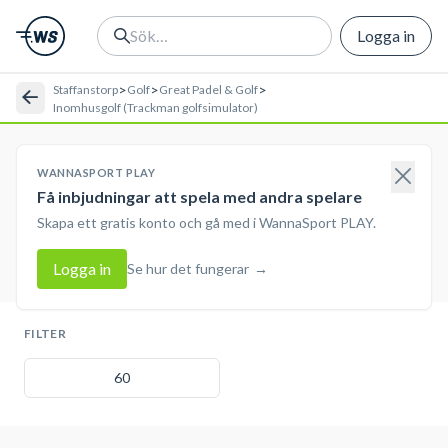
Logga in
>
>
>
Staffanstorp
Golf
Great Padel & Golf
Inomhusgolf (Trackman golfsimulator)
WANNASPORT PLAY
Få inbjudningar att spela med andra spelare
Skapa ett gratis konto och gå med i WannaSport PLAY.
Logga in
Se hur det fungerar
→
FILTER
60