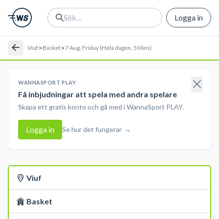
Logga in
>
>
Viuf
Basket
7 Aug, Friday (Hela dagen, 50 km)
WANNASPORT PLAY
Få inbjudningar att spela med andra spelare
Skapa ett gratis konto och gå med i WannaSport PLAY.
Logga in
Se hur det fungerar
→
Viuf
Basket