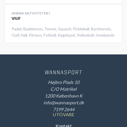
ANDRA AKTIVITETER I
VIUF
Padel
,
Badminton
,
Tennis
,
Squash
,
Pickleball
,
Bordtennis
,
Golf
,
Hall
,
Fitness
,
Fotboll
,
Kägelspel
,
Volleyboll
,
Innebandy
Højbro Plads 10
C/O Matrikel
1200 København K
info@wannasport.dk
7199 2644
UTÖVARE
Kontakt