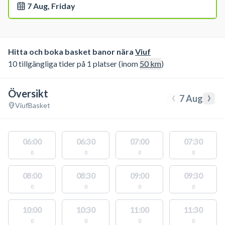
7 Aug, Friday
Hitta och boka basket banor nära
Viuf
10 tillgängliga tider på 1 platser (inom
50
km
)
Översikt
‹
›
7 Aug
Viuf
Basket
06:00
06:30
07:00
07:30
0
0
0
0
08:00
08:30
09:00
09:30
0
0
0
0
10:00
10:30
11:00
11:30
0
0
0
0