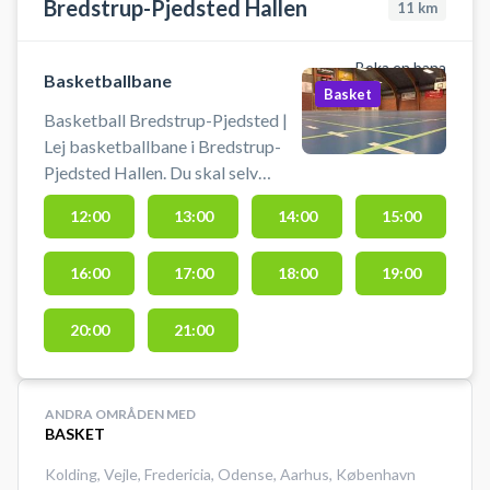
Bredstrup-Pjedsted Hallen
11
km
Boka en bana
Basketballbane
Basket
Basketball Bredstrup-Pjedsted |
Lej basketballbane i Bredstrup-
Pjedsted Hallen. Du skal selv
medbringe bold. Book din
12:00
13:00
14:00
15:00
basketbane og spil basketball i
Bredstrup i hallen ved Pjedsted
16:00
17:00
18:00
19:00
uden for Fredericia.
20:00
21:00
ANDRA OMRÅDEN MED
BASKET
Kolding
,
Vejle
,
Fredericia
,
Odense
,
Aarhus
,
København