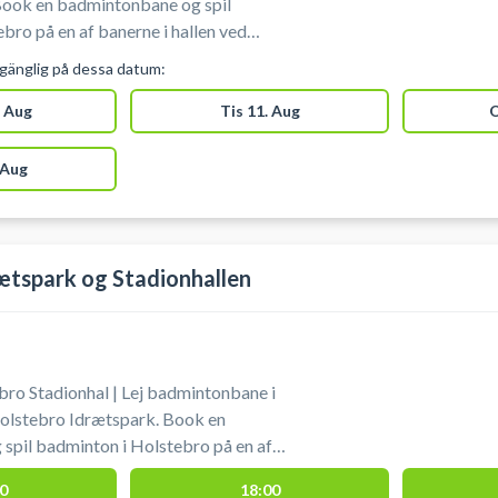
 Book en badmintonbane og spil
bro på en af banerne i hallen ved
lgänglig på dessa datum:
 Aug
Tis 11. Aug
O
 Aug
ætspark og Stadionhallen
ro Stadionhal | Lej badmintonbane i
Holstebro Idrætspark. Book en
spil badminton i Holstebro på en af
allen ved Holstebro Idrætspark.
0
18:00