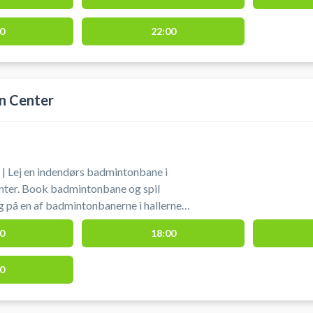
0
22:00
n Center
| Lej en indendørs badmintonbane i
nter. Book badmintonbane og spil
 på en af badmintonbanerne i hallerne
g selv badminton
0
18:00
etcher og bolde. Gratis parkering findes ved hallen.
0