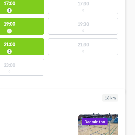
17:00
17:30
0
3
19:00
19:30
0
3
21:00
21:30
0
2
23:00
0
16
km
Boka en bana
Badminton