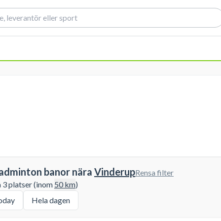
badminton banor nära
Vinderup
Rensa filter
å 3 platser (inom
50
km
)
oday
Hela dagen