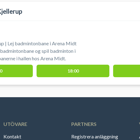
jellerup
up | Lej badmintonbane i Arena Midt
n badmintonbane og spil badminton i
banerne i hallen hos Arena Midt.
0
18:00
UTÖVARE
PARTNERS
Kontakt
Registrera anläggning