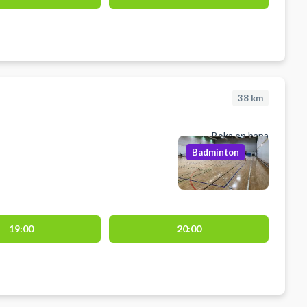
38
km
Boka en bana
Badminton
19:00
20:00