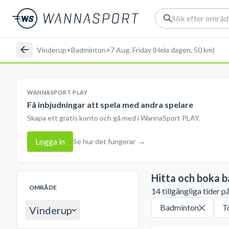
Vinderup
>
Badminton
>
7 Aug, Friday (Hela dagen, 50 km)
WANNASPORT PLAY
Få inbjudningar att spela med andra spelare
Skapa ett gratis konto och gå med i WannaSport PLAY.
Logga in
Se hur det fungerar
→
Hitta och boka 
OMRÅDE
14 tillgängliga tider p
Badminton
T
Vinderup