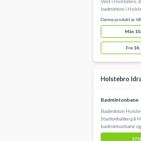
Vest i Holstebro.
badminton i Holste
Idrætscenter Vest.
Denna produkt är til
Mån 10.
Fre 14.
Holstebro Idr
Badmintonbane
Badminton Holsteb
Stadionhallen på 
badmintonbane og 
banerne i stadionh
17:0