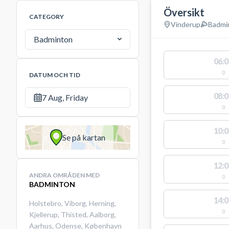
Översikt
CATEGORY
Vinderup
Badmi
Badminton
06:0
0
DATUM OCH TID
08:0
7 Aug, Friday
0
10:0
Se på kartan
0
12:0
ANDRA OMRÅDEN MED
0
BADMINTON
14:0
Holstebro
,
Viborg
,
Herning
,
0
Kjellerup
,
Thisted
,
Aalborg
,
Aarhus
,
Odense
,
København