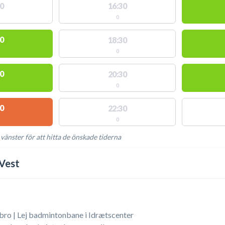
0
16:30
0
0
18:30
0
0
20:30
0
0
22:30
0
 vänster för att hitta de önskade tiderna
NGLIGA AKTIVITETER
Vest
ro | Lej badmintonbane i Idrætscenter