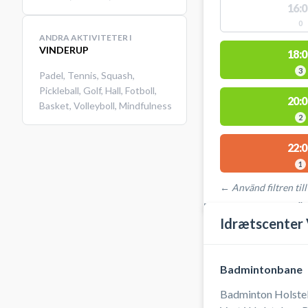
16:0
0
ANDRA AKTIVITETER I
VINDERUP
18:0
3
Padel
,
Tennis
,
Squash
,
Pickleball
,
Golf
,
Hall
,
Fotboll
,
20:0
Basket
,
Volleyboll
,
Mindfulness
2
22:0
1
← Använd filtren till
PLATSER MED TILLGÄ
Idrætscenter 
Badmintonbane
Badminton Holsteb