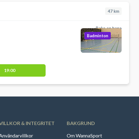
47
km
Boka en bana
Badminton
19:00
VILLKOR & INTEGRITET
BAKGRUND
Användarvillkor
Om WannaSport