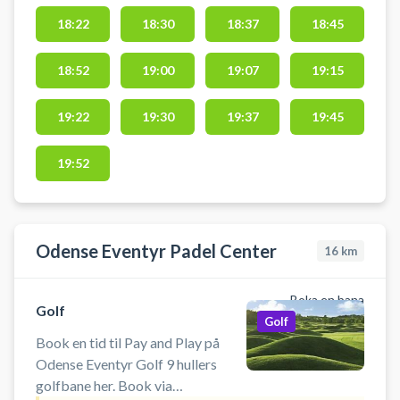
18:22
18:30
18:37
18:45
18:52
19:00
19:07
19:15
19:22
19:30
19:37
19:45
19:52
Odense Eventyr Padel Center
16
km
Boka en bana
Golf
Golf
Book en tid til Pay and Play på
Odense Eventyr Golf 9 hullers
golfbane her. Book via