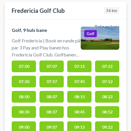
Fredericia Golf Club
36
km
Boka en bana
Golf, 9 huls bane
Golf
Golf Fredericia | Book en runde på
par 3 Pay and Play banen hos
Fredericia Golf Club. Golfbanen
har 9 huller, 8 par 3 huller og 1 par
07:00
07:07
07:15
07:22
4 hul. Booking er inklusiv lån af
udstyr. Du behøver ikke have
07:30
07:37
07:45
07:52
DGU-kort eller være medlem af
klubben.
08:00
08:07
08:15
08:22
08:30
08:37
08:45
08:52
09:00
09:07
09:15
09:22