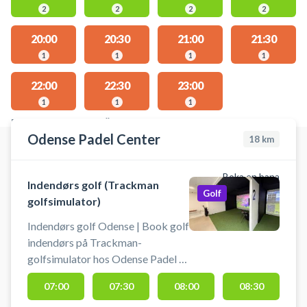
2
2
2
2
20:00
20:30
21:00
21:30
1
1
1
1
22:00
22:30
23:00
1
1
1
PLATSER MED TILLGÄNGLIGA AKTIVITETER
Odense Padel Center
18
km
Boka en bana
Indendørs golf (Trackman
Golf
golfsimulator)
Indendørs golf Odense | Book golf
indendørs på Trackman-
golfsimulator hos Odense Padel &
Simgolf Center i Odense.
07:00
07:30
08:00
08:30
Realistisk golfoplevelse med