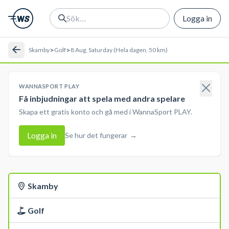
Logga in
>
>
Skamby
Golf
8 Aug, Saturday (Hela dagen, 50 km)
WANNASPORT PLAY
Få inbjudningar att spela med andra spelare
Skapa ett gratis konto och gå med i WannaSport PLAY.
Logga in
Se hur det fungerar
→
Skamby
Golf