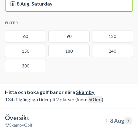
8 Aug, Saturday
FILTER
60
90
120
150
180
240
300
Hitta och boka golf banor nära
Skamby
134 tillgängliga tider på 2 platser (inom
50
km
)
Översikt
‹
›
8 Aug
Skamby
Golf