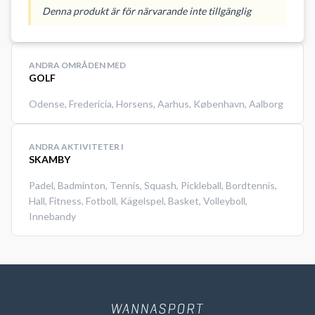
WannaSport og spar op til 30%.
Denna produkt är för närvarande inte tillgänglig
BEMÆRK: Denne bane er for alle.
Det er ikke nødvendigt at være
medlem af DGU eller h
ANDRA OMRÅDEN MED
GOLF
Odense
,
Fredericia
,
Horsens
,
Aarhus
,
København
,
Aalborg
ANDRA AKTIVITETER I
SKAMBY
Padel
,
Badminton
,
Tennis
,
Squash
,
Pickleball
,
Bordtennis
,
Hall
,
Fitness
,
Fotboll
,
Kägelspel
,
Basket
,
Volleyboll
,
Innebandy