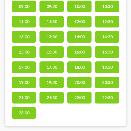
præcis måling af slag,
09:00
09:30
10:00
10:30
verdenskendte baner og
komfortable indendørs
omgivelser. Perfekt til både hygge
11:00
11:30
12:00
12:30
og seriøs træning året rundt. Book
din golfsimulator og spil indendørs
13:00
13:30
14:00
14:30
golf i Odense Padel & Simgolf
(tidl. Odense Padel Center)
15:00
15:30
16:00
16:30
beliggende på Peder Skrams Vej 5
i Odense SØ ved Universitet og
17:00
17:30
18:00
18:30
Rosengårdscentret.
19:00
19:30
20:00
20:30
21:00
21:30
22:00
22:30
23:00