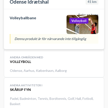
Odense Idrætshal
41
km
Boka en bana
Volleyballbane
Volleyboll
Denna produkt är för närvarande inte tillgänglig
ANDRA OMRÅDEN MED
VOLLEYBOLL
Odense
,
Aarhus
,
København
,
Aalborg
ANDRA AKTIVITETER I
SKÅRUP FYN
Padel
,
Badminton
,
Tennis
,
Bordtennis
,
Golf
,
Hall
,
Fotboll
,
Basket