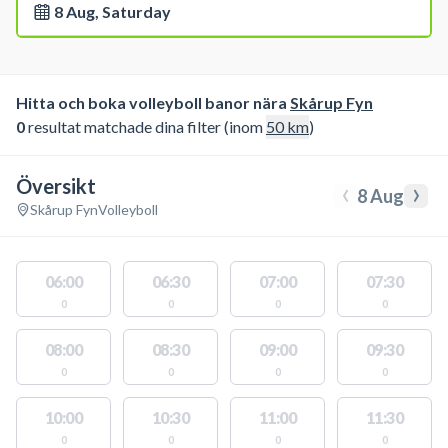
8 Aug, Saturday
Hitta och boka volleyboll banor nära
Skårup Fyn
0
resultat matchade dina filter (inom
50
km
)
Översikt
‹
›
8 Aug
Skårup Fyn
Volleyboll
06:00
06:30
07:00
07:30
0
0
0
0
08:00
08:30
09:00
09:30
0
0
0
0
10:00
10:30
11:00
11:30
0
0
0
0