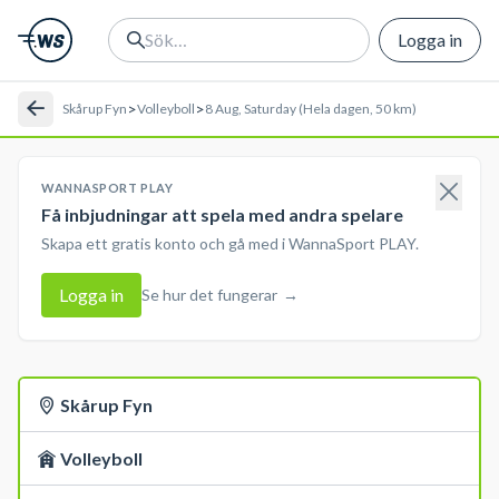
Logga in
>
>
Skårup Fyn
Volleyboll
8 Aug, Saturday (Hela dagen, 50 km)
WANNASPORT PLAY
Få inbjudningar att spela med andra spelare
Skapa ett gratis konto och gå med i WannaSport PLAY.
Logga in
Se hur det fungerar
→
Skårup Fyn
Volleyboll