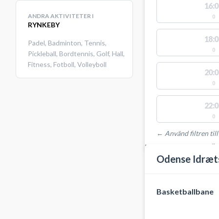
16:0
ANDRA AKTIVITETER I
0
RYNKEBY
18:0
Padel
,
Badminton
,
Tennis
,
0
Pickleball
,
Bordtennis
,
Golf
,
Hall
,
Fitness
,
Fotboll
,
Volleyboll
20:0
0
22:0
0
← Använd filtren till
PLATSER MED TILLGÄ
Odense Idræt
Basketballbane