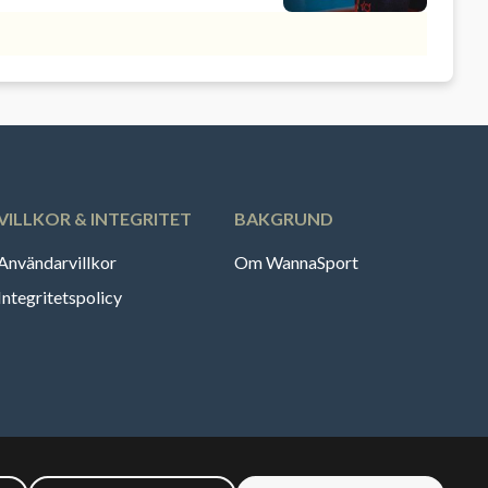
VILLKOR & INTEGRITET
BAKGRUND
Användarvillkor
Om WannaSport
Integritetspolicy