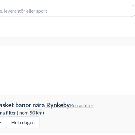
asket banor nära
Rynkeby
Rensa filter
a filter (inom
50
km
)
y
Hela dagen