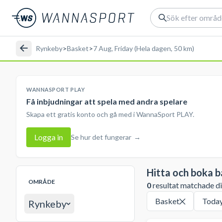
Rynkeby
>
Basket
>
7 Aug, Friday (Hela dagen, 50 km)
WANNASPORT PLAY
Få inbjudningar att spela med andra spelare
Skapa ett gratis konto och gå med i WannaSport PLAY.
Logga in
Se hur det fungerar
→
Hitta och boka b
OMRÅDE
0
resultat matchade din
Basket
Toda
Rynkeby