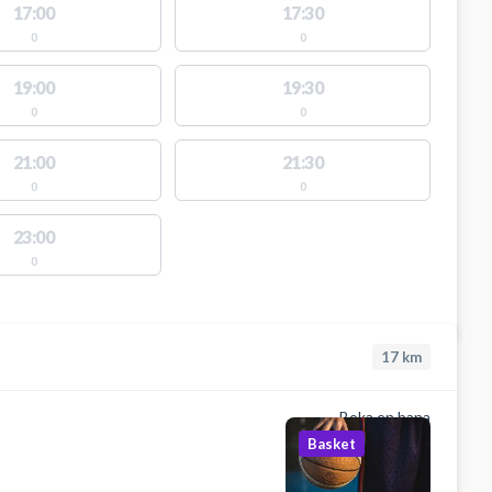
17:00
17:30
0
0
19:00
19:30
0
0
21:00
21:30
0
0
23:00
0
17
km
Boka en bana
Basket