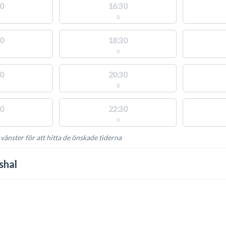
0
16:30
0
0
18:30
0
0
20:30
0
0
22:30
0
 vänster för att hitta de önskade tiderna
NGLIGA AKTIVITETER
shal