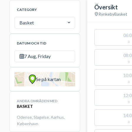
Översikt
CATEGORY
Rynkeby
Basket
Basket
06:0
0
DATUM OCH TID
08:0
7 Aug, Friday
0
10:0
Se på kartan
0
12:0
ANDRA OMRÅDEN MED
0
BASKET
14:0
Odense
,
Slagelse
,
Aarhus
,
0
København