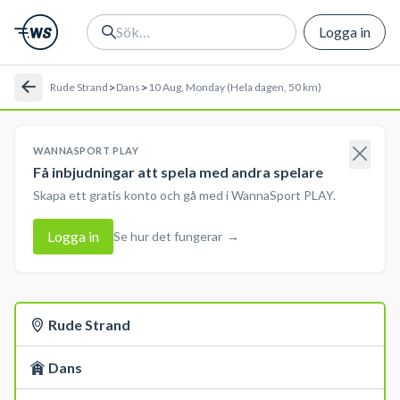
Logga in
>
>
Rude Strand
Dans
10 Aug, Monday (Hela dagen, 50 km)
WANNASPORT PLAY
Få inbjudningar att spela med andra spelare
Skapa ett gratis konto och gå med i WannaSport PLAY.
Logga in
Se hur det fungerar
→
Rude Strand
Dans