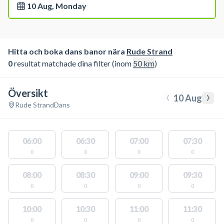
10 Aug, Monday
Hitta och boka dans banor nära
Rude Strand
0
resultat matchade dina filter (inom
50
km
)
Översikt
‹
›
10 Aug
Rude Strand
Dans
06:00
06:30
07:00
07:30
0
0
0
0
08:00
08:30
09:00
09:30
0
0
0
0
10:00
10:30
11:00
11:30
0
0
0
0