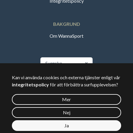
Integritetspolicy
BAKGRUND
Om WannaSport
Svenska
Kan vi använda cookies och externa tjänster enligt vår
🇸🇪
Sverige
integritetspolicy
för att förbättra surfupplevelsen?
Mer
©
2026
Wannasport.dk
Nej
Ja
Privata uppgifter