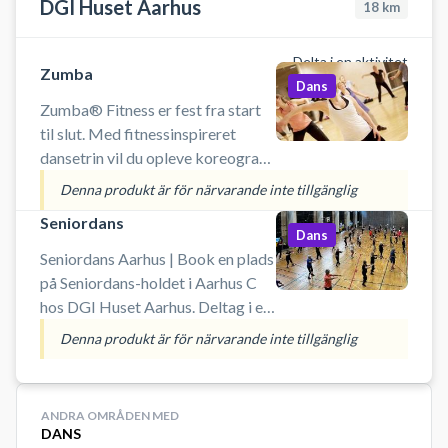
DGI Huset Aarhus
18
km
Delta i en aktivitet
Zumba
Dans
Zumba® Fitness er fest fra start
til slut. Med fitnessinspireret
dansetrin vil du opleve koreografi
fra merengue, samba og salsa. Du
Denna produkt är för närvarande inte tillgänglig
skal forvente masser af sved på
Seniordans
panden, men til gengæld med
Dans
masser
Seniordans Aarhus | Book en plads
på Seniordans-holdet i Aarhus C
hos DGI Huset Aarhus. Deltag i en
dansetime fyldt med energi, glæde
Denna produkt är för närvarande inte tillgänglig
og god musik – helt uden krav til
danseerfaring. Her handler det om
at bevæge sig, have det sjovt og få
ANDRA OMRÅDEN MED
pulsen op i fællesskab med andre.
DANS