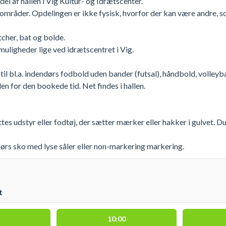
del af hallen i Vig Kultur- og Idrætscenter.
o områder. Opdelingen er ikke fysisk, hvorfor der kan være andre, 
cher, bat og bolde.
uligheder lige ved idrætscentret i Vig.
il bl.a. indendørs fodbold uden bander (futsal), håndbold, volleybal
en for den bookede tid. Net findes i hallen.
s udstyr eller fodtøj, der sætter mærker eller hakker i gulvet. Du 
ørs sko med lyse såler eller non-markering markering.
t
10:00