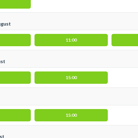
ugust
11:00
ust
15:00
15:00
st