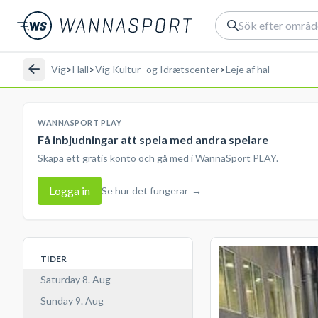
Vig
>
Hall
>
Vig Kultur- og Idrætscenter
>
Leje af hal
WANNASPORT PLAY
Få inbjudningar att spela med andra spelare
Skapa ett gratis konto och gå med i WannaSport PLAY.
Logga in
Se hur det fungerar
→
TIDER
Saturday 8. Aug
Sunday 9. Aug