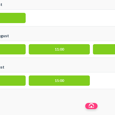
st
ugust
11:00
ust
15:00