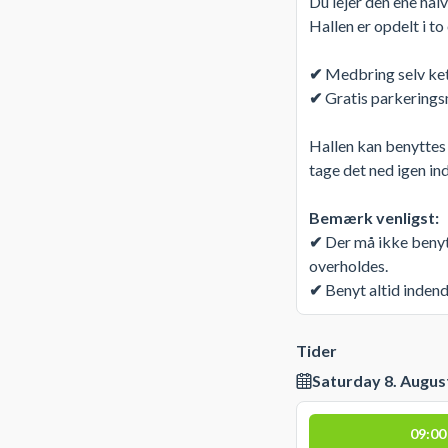
Du lejer den ene halv
Hallen er opdelt i t
✔
Medbring selv ket
✔
Gratis parkeringsm
Hallen kan benyttes t
tage det ned igen ind
Bemærk venligst:
✔
Der må ikke benytte
overholdes.
✔
Benyt altid indend
Tider
Saturday 8. Augus
09:00