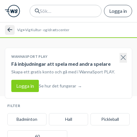
Logga in
>
Vig
Vig Kultur- og Idrætscenter
WANNASPORT PLAY
Få inbjudningar att spela med andra spelare
Skapa ett gratis konto och gå med i WannaSport PLAY.
Logga in
Se hur det fungerar
→
FILTER
Badminton
Hall
Pickleball
60