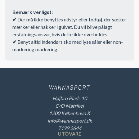
Bemærk venligst:
✔
Der må ikke benyttes udstyr eller fodtøj, der sætter
mærker eller hakker i gulvet. Du vil blive pålagt
erstatningsansvar, hvis dette ikke overholdes.
✔
Benyt altid indendørs sko med lyse såler eller non-
markering markering.
Højbro Plads 10
C/O Matrikel
1200 København K
info@wannasport.dk
7199 2644
UTÖVARE