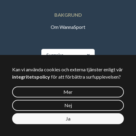
BAKGRUND
Om WannaSport
Svenska
Kan vi använda cookies och externa tjänster enligt vår
🇸🇪
Sverige
integritetspolicy
för att förbättra surfupplevelsen?
Mer
©
2026
Wannasport.dk
Nej
Ja
Privata uppgifter