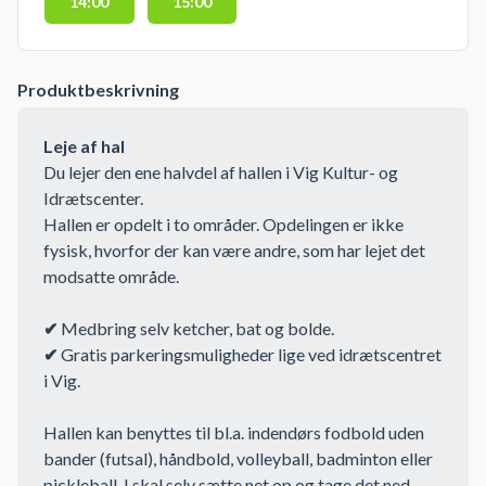
14:00
15:00
Produktbeskrivning
Leje af hal
Du lejer den ene halvdel af hallen i Vig Kultur- og
Idrætscenter.
Hallen er opdelt i to områder. Opdelingen er ikke
fysisk, hvorfor der kan være andre, som har lejet det
modsatte område.
✔
Medbring selv ketcher, bat og bolde.
✔
Gratis parkeringsmuligheder lige ved idrætscentret
i Vig.
Hallen kan benyttes til bl.a. indendørs fodbold uden
bander (futsal), håndbold, volleyball, badminton eller
pickleball. I skal selv sætte net op og tage det ned