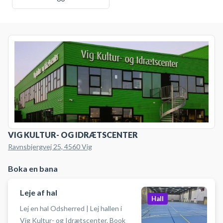
VIG KULTUR- OG IDRÆTSCENTER
Ravnsbjergvej 25, 4560 Vig
Boka en bana
Leje af hal
Hall
Lej en hal Odsherred | Lej hallen i
Vig Kultur- og Idrætscenter. Book