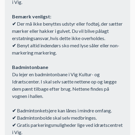
i Vig.
Bemærk venligst:
✔
Der må ikke benyttes udstyr eller fodtøj, der sætter
mærker eller hakker i gulvet. Du vil blive pålagt
erstatningsansvar, hvis dette ikke overholdes.
✔
Benyt altid indendørs sko med lyse såler eller non-
markering markering.
Badmintonbane
Du lejer en badmintonbane i Vig Kultur- og
Idrætscenter. I skal selv sætte nettene op og lægge
dem pænt tilbage efter brug. Nettene findes på
vognen i hallen.
✔
Badmintonketsjere kan lånes i mindre omfang.
✔
Badmintonbolde skal selv medbringes.
✔
Gratis parkeringsmuligheder lige ved idrætscentret
i Vig.