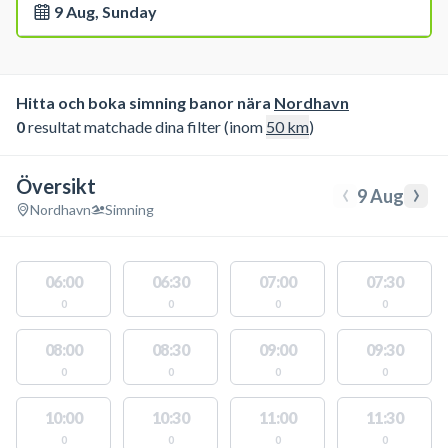
9 Aug, Sunday
Hitta och boka simning banor nära
Nordhavn
0
resultat matchade dina filter (inom
50
km
)
Översikt
‹
›
9 Aug
Nordhavn
Simning
06:00
06:30
07:00
07:30
0
0
0
0
08:00
08:30
09:00
09:30
0
0
0
0
10:00
10:30
11:00
11:30
0
0
0
0