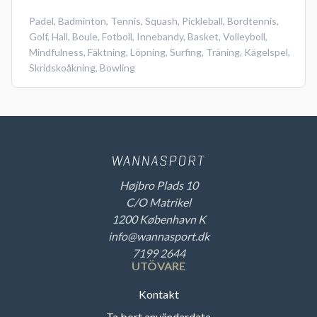
Padel
,
Badminton
,
Tennis
,
Squash
,
Pickleball
,
Bordtennis
,
Golf
,
Hall
,
Boule
,
Fotboll
,
Innebandy
,
Basket
,
Volleyboll
,
Mindfulness
,
Fäktning
,
Löpning
,
Surfing
,
Träning
,
Kägelspel
,
Skridskoåkning
,
Bowling
Højbro Plads 10
C/O Matrikel
1200 København K
info@wannasport.dk
7199 2644
UTÖVARE
Kontakt
Ta bort användardata