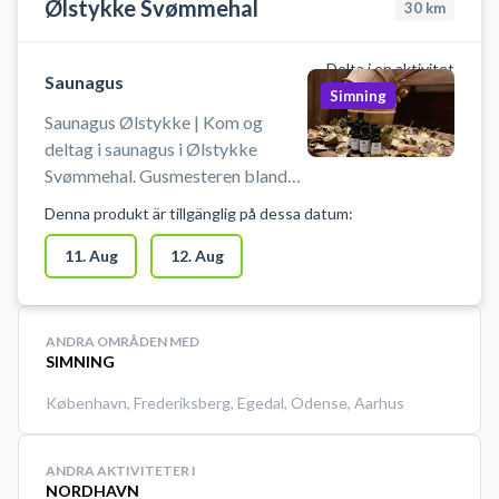
Ølstykke Svømmehal
30
km
Delta i en aktivitet
Saunagus
Simning
Saunagus Ølstykke | Kom og
deltag i saunagus i Ølstykke
Svømmehal. Gusmesteren blander
æteriske olier med vand til gusen.
Denna produkt är tillgänglig på dessa datum:
Blandingen kommes på de varme
sauna sten. Dampen viftes rundt i
11. Aug
12. Aug
saunaen, så deltagerne får en dejlig
behagelig gus. Book din billet til
gus i Ølstykke nu!
ANDRA OMRÅDEN MED
SIMNING
København
,
Frederiksberg
,
Egedal
,
Odense
,
Aarhus
ANDRA AKTIVITETER I
NORDHAVN