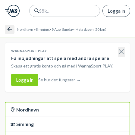
Logga in
>
>
Nordhavn
Simning
9 Aug, Sunday (Hela dagen, 50 km)
WANNASPORT PLAY
Få inbjudningar att spela med andra spelare
Skapa ett gratis konto och gå med i WannaSport PLAY.
Logga in
Se hur det fungerar
→
Nordhavn
Simning