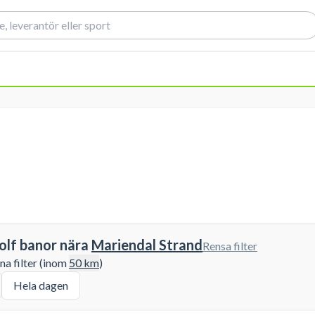
olf banor nära
Mariendal Strand
Rensa filter
a filter (inom
50
km
)
Hela dagen