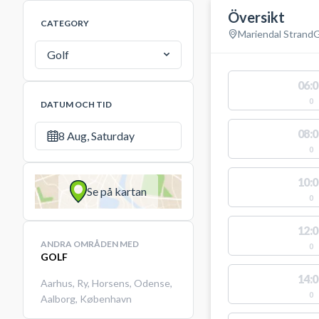
Översikt
CATEGORY
Mariendal Strand
G
Golf
06:0
0
DATUM OCH TID
08:0
8 Aug, Saturday
0
10:0
Se på kartan
0
12:0
ANDRA OMRÅDEN MED
0
GOLF
14:0
Aarhus
,
Ry
,
Horsens
,
Odense
,
0
Aalborg
,
København