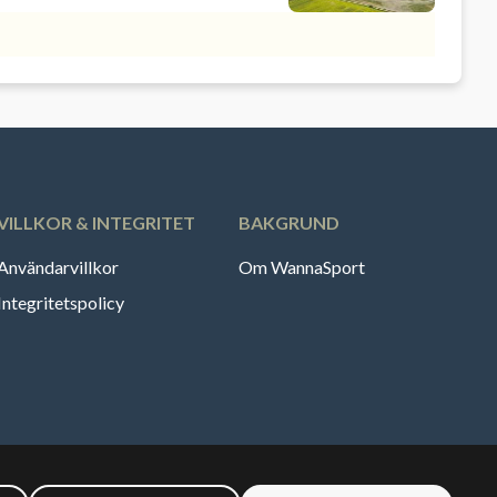
VILLKOR & INTEGRITET
BAKGRUND
Användarvillkor
Om WannaSport
Integritetspolicy