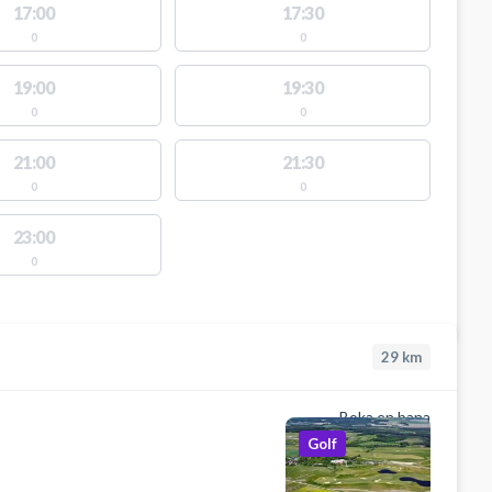
17:00
17:30
0
0
19:00
19:30
0
0
21:00
21:30
0
0
23:00
0
29
km
Boka en bana
Golf