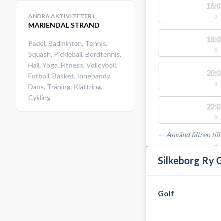
16:0
ANDRA AKTIVITETER I
0
MARIENDAL STRAND
18:0
Padel
,
Badminton
,
Tennis
,
0
Squash
,
Pickleball
,
Bordtennis
,
Hall
,
Yoga
,
Fitness
,
Volleyboll
,
20:0
Fotboll
,
Basket
,
Innebandy
,
0
Dans
,
Träning
,
Klättring
,
Cykling
22:0
0
← Använd filtren till
PLATSER MED TILLGÄ
Silkeborg Ry 
Golf