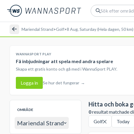
Mariendal Strand
>
Golf
>
8 Aug, Saturday (Hela dagen, 50 km)
WANNASPORT PLAY
Få inbjudningar att spela med andra spelare
Skapa ett gratis konto och gå med i WannaSport PLAY.
Logga in
Se hur det fungerar
→
Hitta och boka g
OMRÅDE
0
resultat matchade din
Golf
Today
Mariendal Strand