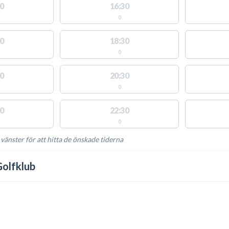
0
16:30
0
0
18:30
0
0
20:30
0
0
22:30
0
 vänster för att hitta de önskade tiderna
NGLIGA AKTIVITETER
Golfklub