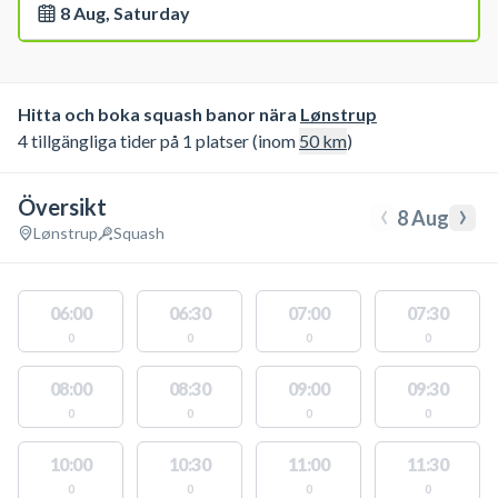
8 Aug, Saturday
Hitta och boka squash banor nära
Lønstrup
4 tillgängliga tider på 1 platser (inom
50
km
)
Översikt
‹
›
8 Aug
Lønstrup
Squash
06:00
06:30
07:00
07:30
0
0
0
0
08:00
08:30
09:00
09:30
0
0
0
0
10:00
10:30
11:00
11:30
0
0
0
0