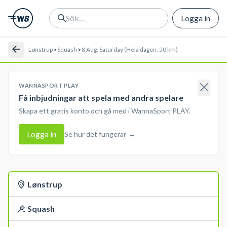
Logga in
>
>
Lønstrup
Squash
8 Aug, Saturday (Hela dagen, 50 km)
WANNASPORT PLAY
Få inbjudningar att spela med andra spelare
Skapa ett gratis konto och gå med i WannaSport PLAY.
Logga in
Se hur det fungerar
→
Lønstrup
Squash