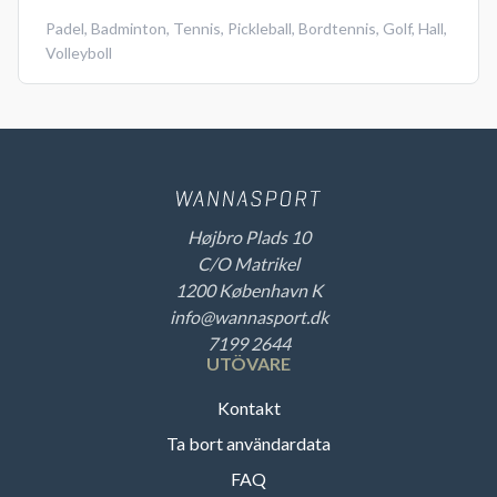
Padel
,
Badminton
,
Tennis
,
Pickleball
,
Bordtennis
,
Golf
,
Hall
,
Volleyboll
Højbro Plads 10
C/O Matrikel
1200 København K
info@wannasport.dk
7199 2644
UTÖVARE
Kontakt
Ta bort användardata
FAQ