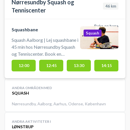
Nørresundby Squash og
46
km
Tenniscenter
Boka en bana
Squashbane
Squash
Squash Aalborg | Lej squashbane i
45 min hos Nørresundby Squash
og Tenniscenter. Book en
squashbane og spil squash i
12:00
12:45
13:30
14:15
Aalborg på squashbanerne i
Nørresundby Squash og
Tenniscenter. Squashbanen må kun
ANDRA OMRÅDEN MED
benyttes med indendørssko, der
SQUASH
ikke laver mærker i gulvet.
Ketsjere og bolde findes ved siden
Nørresundby
,
Aalborg
,
Aarhus
,
Odense
,
København
af banerne og kan lånes gratis.
ANDRA AKTIVITETER I
LØNSTRUP