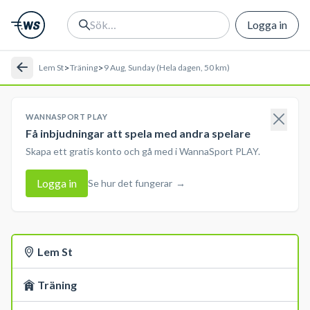
Logga in
>
>
Lem St
Träning
9 Aug, Sunday (Hela dagen, 50 km)
WANNASPORT PLAY
Få inbjudningar att spela med andra spelare
Skapa ett gratis konto och gå med i WannaSport PLAY.
Logga in
Se hur det fungerar
→
Lem St
Träning