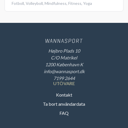
Fotboll
,
Volleyboll
,
Mindfulness
,
Fitness
,
Yoga
Højbro Plads 10
C/O Matrikel
1200 København K
info@wannasport.dk
7199 2644
UTÖVARE
Kontakt
Ta bort användardata
FAQ