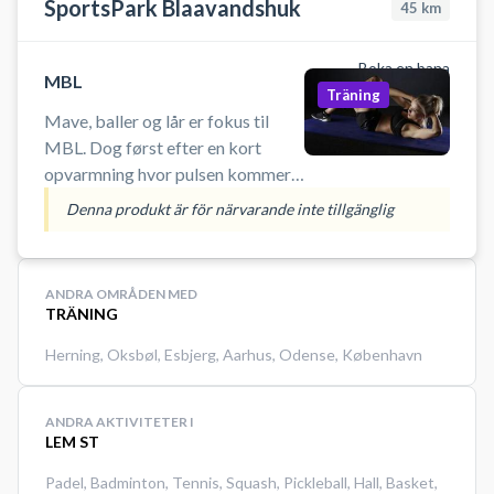
SportsPark Blaavandshuk
45
km
Boka en bana
MBL
Träning
Mave, baller og lår er fokus til
MBL. Dog først efter en kort
opvarmning hvor pulsen kommer
op og smilet frem. Der bruges
Denna produkt är för närvarande inte tillgänglig
mange forskellige redskaber her.
Det kan være elastikker, body-
barrer og tube
ANDRA OMRÅDEN MED
TRÄNING
Herning
,
Oksbøl
,
Esbjerg
,
Aarhus
,
Odense
,
København
ANDRA AKTIVITETER I
LEM ST
Padel
,
Badminton
,
Tennis
,
Squash
,
Pickleball
,
Hall
,
Basket
,