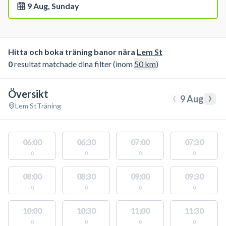
9 Aug, Sunday
Hitta och boka träning banor nära
Lem St
0
resultat matchade dina filter (inom
50
km
)
Översikt
‹
›
9 Aug
Lem St
Träning
06:00
06:30
07:00
07:30
0
0
0
0
08:00
08:30
09:00
09:30
0
0
0
0
10:00
10:30
11:00
11:30
0
0
0
0