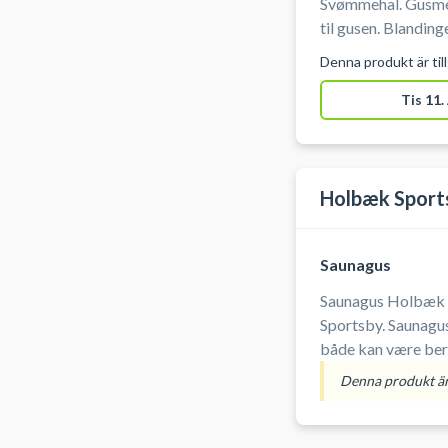
Svømmehal. Gusmes
til gusen. Blandin
Dampen viftes rundt
Denna produkt är til
behagelig gus. Book
Tis 11.
Holbæk Sport
Saunagus
Saunagus Holbæk I
Sportsby. Saunagus
både kan være ber
og så en lille tur i et af b
Denna produkt är 
saunagus i svømmehall
Holbæk #Saunagu
Holbæk