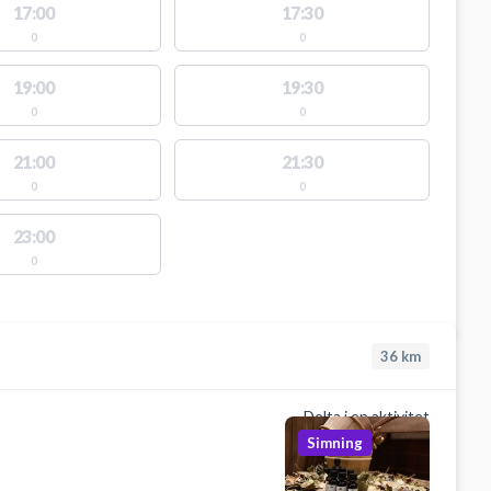
17:00
17:30
0
0
19:00
19:30
0
0
21:00
21:30
0
0
23:00
0
36
km
Delta i en aktivitet
Simning