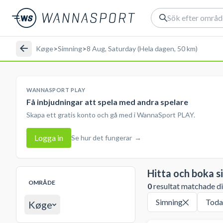
Køge
>
Simning
>
8 Aug, Saturday (Hela dagen, 50 km)
WANNASPORT PLAY
Få inbjudningar att spela med andra spelare
Skapa ett gratis konto och gå med i WannaSport PLAY.
Logga in
Se hur det fungerar
→
Hitta och boka s
OMRÅDE
0
resultat matchade din
Simning
Toda
Køge