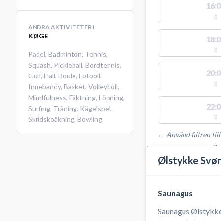
16:0
0
ANDRA AKTIVITETER I
KØGE
18:0
0
Padel
,
Badminton
,
Tennis
,
Squash
,
Pickleball
,
Bordtennis
,
20:0
Golf
,
Hall
,
Boule
,
Fotboll
,
0
Innebandy
,
Basket
,
Volleyboll
,
Mindfulness
,
Fäktning
,
Löpning
,
22:0
Surfing
,
Träning
,
Kägelspel
,
0
Skridskoåkning
,
Bowling
← Använd filtren till
PLATSER MED TILLGÄ
Ølstykke Svø
Saunagus
Saunagus Ølstykke 