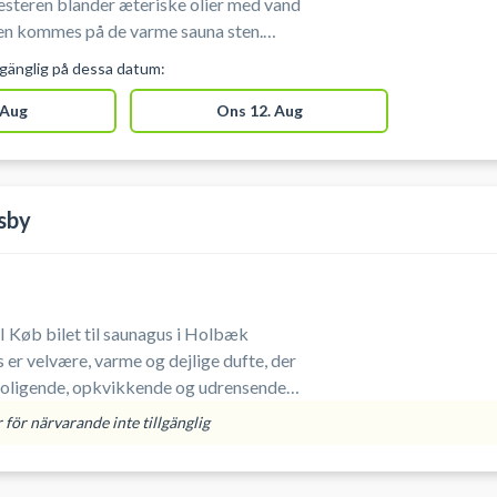
teren blander æteriske olier med vand
gen kommes på de varme sauna sten.
 i saunaen, så deltagerne får en dejlig
lgänglig på dessa datum:
 din billet til gus i Ølstykke nu!
 Aug
Ons 12. Aug
sby
 Køb bilet til saunagus i Holbæk
 er velvære, varme og dejlige dufte, der
oligende, opkvikkende og udrensende -
assinerne i pausen. Kom og deltag i
för närvarande inte tillgänglig
en i Holbæk Sportsby. #Saunagus-
s-Odsherred #Gus-Odsherred #Gus-