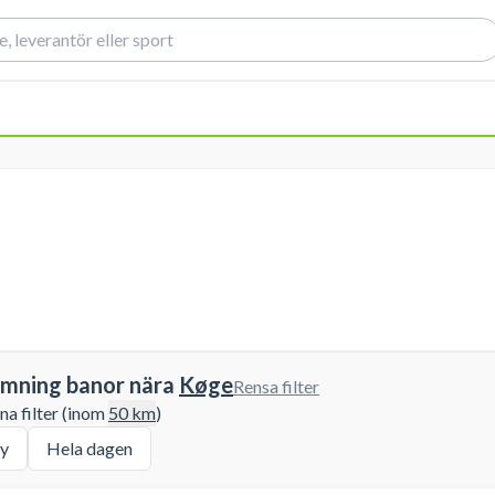
imning banor nära
Køge
Rensa filter
a filter (inom
50
km
)
y
Hela dagen