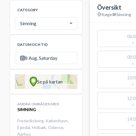
Översikt
CATEGORY
Køge
Simning
Simning
06:0
0
DATUM OCH TID
08:0
8 Aug, Saturday
0
10:0
Se på kartan
0
12:0
ANDRA OMRÅDEN MED
0
SIMNING
14:0
Frederiksberg
,
København
,
0
Egedal
,
Holbæk
,
Odense
,
Aarhus