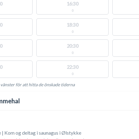
0
16:30
0
0
18:30
0
0
20:30
0
0
22:30
0
 vänster för att hitta de önskade tiderna
NGLIGA AKTIVITETER
mmehal
| Kom og deltag i saunagus i Ølstykke