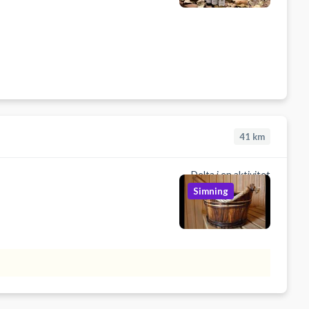
41
km
Delta i en aktivitet
Simning