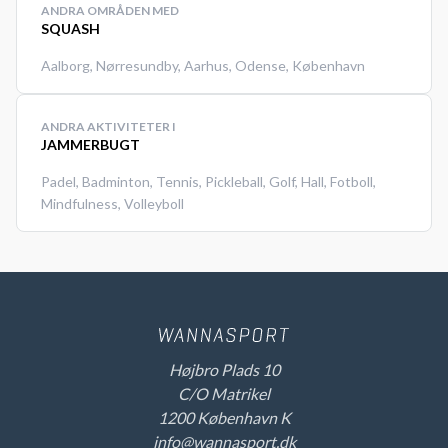
ANDRA OMRÅDEN MED
SQUASH
Aalborg
,
Nørresundby
,
Aarhus
,
Odense
,
København
ANDRA AKTIVITETER I
JAMMERBUGT
Padel
,
Badminton
,
Tennis
,
Pickleball
,
Golf
,
Hall
,
Fotboll
,
Mindfulness
,
Volleyboll
Højbro Plads 10
C/O Matrikel
1200 København K
info@wannasport.dk