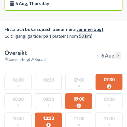
6 Aug, Thursday
Hitta och boka squash banor nära
Jammerbugt
16 tillgängliga tider på 1 platser (inom
50
km
)
Översikt
‹
›
6 Aug
Jammerbugt
Squash
07:30
06:00
06:30
07:00
0
0
0
1
09:00
08:00
08:30
09:30
0
0
0
1
10:30
10:00
11:00
11:30
0
0
0
1