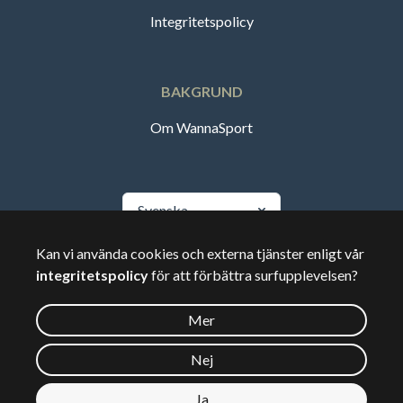
Integritetspolicy
BAKGRUND
Om WannaSport
Svenska
Kan vi använda cookies och externa tjänster enligt vår
🇸🇪
Sverige
integritetspolicy
för att förbättra surfupplevelsen?
Mer
©
2026
Wannasport.dk
Nej
Ja