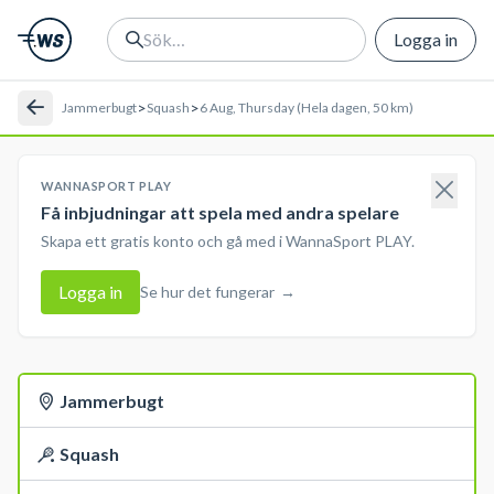
Logga in
>
>
Jammerbugt
Squash
6 Aug, Thursday (Hela dagen, 50 km)
WANNASPORT PLAY
Få inbjudningar att spela med andra spelare
Skapa ett gratis konto och gå med i WannaSport PLAY.
Logga in
Se hur det fungerar
→
Jammerbugt
Squash