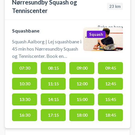
Nørresundby Squash og
23
km
Tenniscenter
Boka en bana
Squashbane
Squash
Squash Aalborg | Lej squashbane i
45 min hos Nørresundby Squash
og Tenniscenter. Book en
squashbane og spil squash i
07:30
08:15
09:00
09:45
Aalborg på squashbanerne i
Nørresundby Squash og
10:30
11:15
12:00
12:45
Tenniscenter. Squashbanen må kun
benyttes med indendørssko, der
ikke laver mærker i gulvet.
13:30
14:15
15:00
15:45
Ketsjere og bolde findes ved siden
af banerne og kan lånes gratis.
16:30
17:15
18:00
18:45