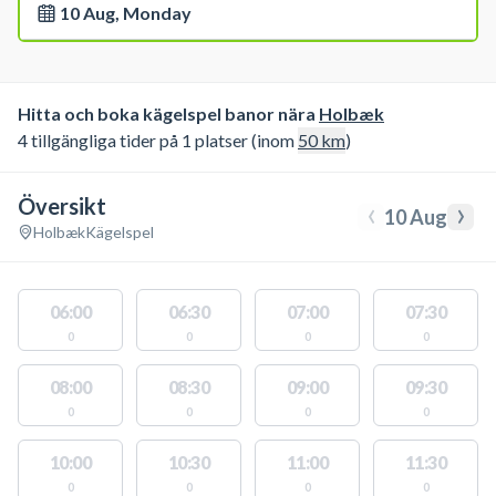
10 Aug, Monday
Hitta och boka kägelspel banor nära
Holbæk
4 tillgängliga tider på 1 platser (inom
50
km
)
Översikt
‹
›
10 Aug
Holbæk
Kägelspel
06:00
06:30
07:00
07:30
0
0
0
0
08:00
08:30
09:00
09:30
0
0
0
0
10:00
10:30
11:00
11:30
0
0
0
0