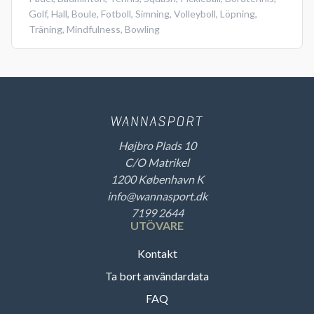
Golf
,
Hall
,
Boule
,
Fotboll
,
Simning
,
Volleyboll
,
Löpning
,
Träning
,
Mindfulness
,
Bowling
Højbro Plads 10
C/O Matrikel
1200 København K
info@wannasport.dk
7199 2644
UTÖVARE
Kontakt
Ta bort användardata
FAQ