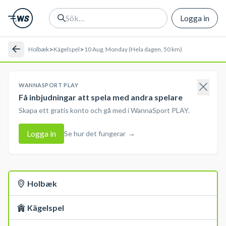
Logga in
>
>
Holbæk
Kägelspel
10 Aug, Monday (Hela dagen, 50 km)
WANNASPORT PLAY
Få inbjudningar att spela med andra spelare
Skapa ett gratis konto och gå med i WannaSport PLAY.
Logga in
Se hur det fungerar
→
Holbæk
Kägelspel