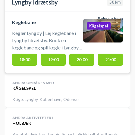
Lyngby Idrætsby
50
km
Boka en bana
Keglebane
Kägelspel
Kegler Lyngby | Lej keglebane i
Lyngby Idrætsby. Book en
keglebane og spil kegle i Lyngby
på en af keglebanerne beliggende
18:00
19:00
20:00
21:00
i idrætsbyen.
ANDRA OMRÅDEN MED
KÄGELSPEL
Køge
,
Lyngby
,
København
,
Odense
ANDRA AKTIVITETER I
HOLBÆK
Padel
,
Badminton
,
Tennis
,
Squash
,
Pickleball
,
Bordtennis
,