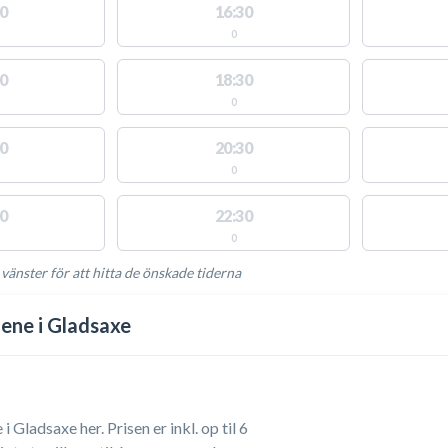
0
16:30
0
0
18:30
0
0
20:30
0
0
22:30
0
 vänster för att hitta de önskade tiderna
NGLIGA AKTIVITETER
ene i Gladsaxe
Gladsaxe her. Prisen er inkl. op til 6