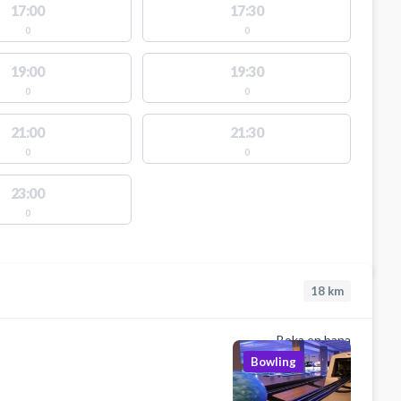
17:00
17:30
0
0
19:00
19:30
0
0
21:00
21:30
0
0
23:00
0
18
km
Boka en bana
Bowling