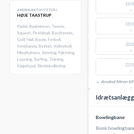
16:0
ANDRA AKTIVITETER I
0
HØJE TAASTRUP
18:0
Padel
,
Badminton
,
Tennis
,
0
Squash
,
Pickleball
,
Bordtennis
,
Golf
,
Hall
,
Boule
,
Fotboll
,
20:0
Innebandy
,
Basket
,
Volleyboll
,
0
Mindfulness
,
Simning
,
Fäktning
,
Löpning
,
Surfing
,
Träning
,
22:0
Kägelspel
,
Skridskoåkning
0
← Använd filtren till
PLATSER MED TILLGÄ
Idrætsanlægg
Bowlingbane
Book bowlingbane i 