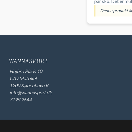
par sko. Det 
Denna produkt är 
Højbro Plads 10
C/O Matrikel
1200 København K
info@wannasport.dk
7199 2644