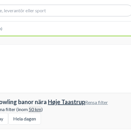
m)
owling banor nära
Høje Taastrup
Rensa filter
a filter (inom
50
km
)
ay
Hela dagen