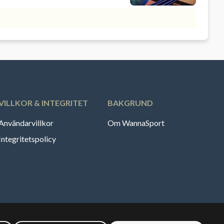
VILLKOR & INTEGRITET
BAKGRUND
Användarvillkor
Om WannaSport
Integritetspolicy