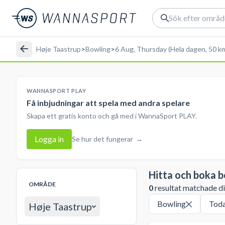
Høje Taastrup
>
Bowling
>
6 Aug, Thursday (Hela dagen, 50 k
WANNASPORT PLAY
Få inbjudningar att spela med andra spelare
Skapa ett gratis konto och gå med i WannaSport PLAY.
Logga in
Se hur det fungerar
→
Hitta och boka b
OMRÅDE
0
resultat matchade din
Bowling
Tod
Høje Taastrup