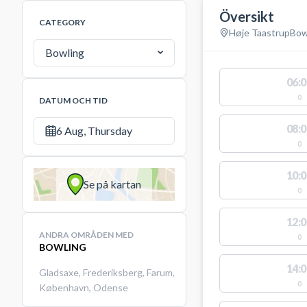
Översikt
CATEGORY
Høje Taastrup
Bow
Bowling
06:0
0
DATUM OCH TID
08:0
6 Aug, Thursday
0
10:0
Se på kartan
0
12:0
ANDRA OMRÅDEN MED
0
BOWLING
14:0
Gladsaxe
,
Frederiksberg
,
Farum
,
0
København
,
Odense