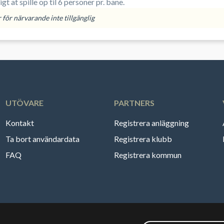
er muligt at spille op til 6 personer pr. bane.
för närvarande inte tillgänglig
UTÖVARE
PARTNERS
Kontakt
Registrera anläggning
Ta bort användardata
Registrera klubb
FAQ
Registrera kommun