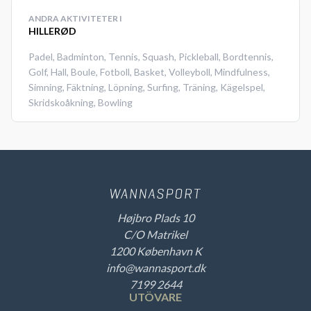
ANDRA AKTIVITETER I
HILLERØD
Padel
,
Badminton
,
Tennis
,
Squash
,
Pickleball
,
Bordtennis
,
Golf
,
Hall
,
Boule
,
Fotboll
,
Basket
,
Volleyboll
,
Mindfulness
,
Simning
,
Fäktning
,
Löpning
,
Surfing
,
Träning
,
Kägelspel
,
Skridskoåkning
,
Bowling
Højbro Plads 10
C/O Matrikel
1200 København K
info@wannasport.dk
7199 2644
UTÖVARE