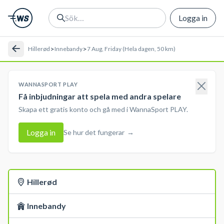
Logga in
>
>
Hillerød
Innebandy
7 Aug, Friday (Hela dagen, 50 km)
WANNASPORT PLAY
Få inbjudningar att spela med andra spelare
Skapa ett gratis konto och gå med i WannaSport PLAY.
Logga in
Se hur det fungerar
→
Hillerød
Innebandy