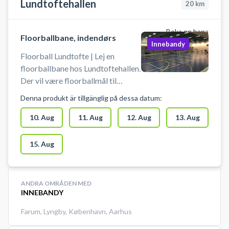
Lundtoftehallen
20
km
Boka en bana
Floorballbane, indendørs
Innebandy
Floorball Lundtofte | Lej en
floorballbane hos Lundtoftehallen.
Der vil være floorballmål til
rådighed, men lejer skal selv
Denna produkt är tillgänglig på dessa datum:
medbringe stave og bolde. Der
skal benyttes indendørssko, som
10. Aug
11. Aug
12. Aug
13. Aug
ikke sætter mærker. Der er mulig
15. Aug
ANDRA OMRÅDEN MED
INNEBANDY
Farum
,
Lyngby
,
København
,
Aarhus