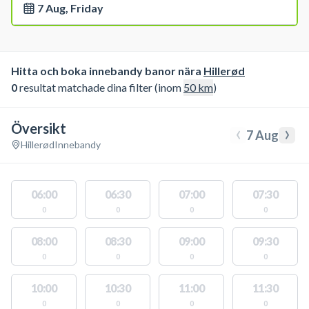
7 Aug, Friday
Hitta och boka innebandy banor nära
Hillerød
0
resultat matchade dina filter (inom
50
km
)
Översikt
‹
›
7 Aug
Hillerød
Innebandy
06:00
06:30
07:00
07:30
0
0
0
0
08:00
08:30
09:00
09:30
0
0
0
0
10:00
10:30
11:00
11:30
0
0
0
0