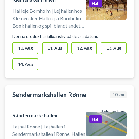
Hall
Hal leje Bornholm | Lej hallen hos
Klemensker Hallen på Bornholm.
Book hallen og spil blandt andet
badminton eller pickleball på flere
Denna produkt är tillgänglig på dessa datum:
baner, håndbold (uden harpiks),
indendørs fodbold uden bander.
10. Aug
11. Aug
12. Aug
13. Aug
Der skal selv medbringes udstyr
som ketcher, bat og bolde.
14. Aug
Søndermarkshallen Rønne
10
km
Boka en bana
Søndermarkshallen
Hall
Lej hal Rønne | Lej hallen i
Søndermarkshallen i Rønne. Hallen