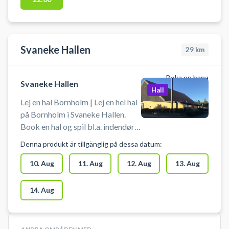
Svaneke Hallen
29
km
Boka en bana
Svaneke Hallen
Hall
Lej en hal Bornholm | Lej en hel hal
på Bornholm i Svaneke Hallen.
Book en hal og spil bl.a. indendørs
fodbold, håndbold eller lignende i
Denna produkt är tillgänglig på dessa datum:
Svaneke på Bornholm. Der skal
benyttes indendørs fodtøj.
10. Aug
11. Aug
12. Aug
13. Aug
Medbring selv udstyr fx indendørs
fodbold eller håndbold ved
14. Aug
booking af hele hallen i Svaneke
Hallen. Gratis parkering ved
Svaneke Hallen, så det er nemt at