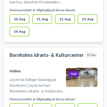
kan bl.a. benyttes til indendørs
fodbold uden bander og
Denna produkt är tillgänglig på dessa datum:
badminton. Book en hal og spil
indendørs fodbold i Rønne i
10. Aug
11. Aug
12. Aug
13. Aug
Søndermarkshallen. Medbring
selv bold og andet udstyr.
14. Aug
Bornholms Idræts- & Kulturcenter
12
km
Boka en bana
Hallen
Hall
Lej en hal Allinge-Sandvig på
Bornholm | Lej en hel hal i
Bornholms Idræts- & Kulturcenter
(BIKC) i Allinge. Book en hal i
Denna produkt är tillgänglig på dessa datum:
Bornholms Idrætscenter og spil