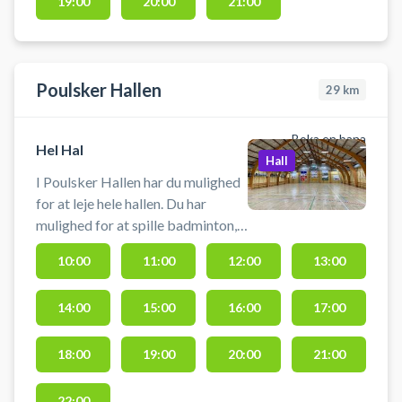
badminton eller lignende. Der er
19:00
20:00
21:00
net og mål til rådighed. Gode
parkeringsmuligheder findes lige
ved hallen.
Poulsker Hallen
29
km
Boka en bana
Hel Hal
Hall
I Poulsker Hallen har du mulighed
for at leje hele hallen. Du har
mulighed for at spille badminton,
fodbold, floorball, volleyball. Du
10:00
11:00
12:00
13:00
skal selv medbringe udstyr eller
kontakte udbyder direkte.
14:00
15:00
16:00
17:00
18:00
19:00
20:00
21:00
22:00