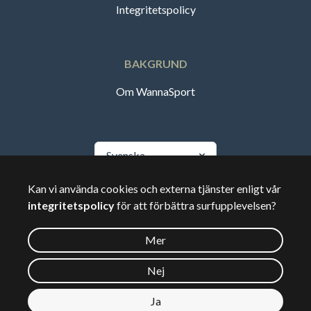
Integritetspolicy
BAKGRUND
Om WannaSport
Svenska
Kan vi använda cookies och externa tjänster enligt vår
🇸🇪
Sverige
integritetspolicy
för att förbättra surfupplevelsen?
Mer
©
2026
Wannasport.dk
Nej
Ja
Privata uppgifter