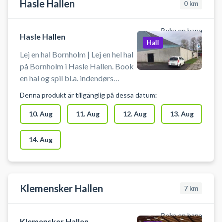
Hasle Hallen
0
km
Boka en bana
Hasle Hallen
Hall
Lej en hal Bornholm | Lej en hel hal
på Bornholm i Hasle Hallen. Book
en hal og spil bl.a. indendørs
fodbold eller håndbold i Hasle på
Denna produkt är tillgänglig på dessa datum:
Bornholm. Gratis parkering ved
Hasle Hallen, så det er nemt at
10. Aug
11. Aug
12. Aug
13. Aug
komme til, hvis du lejer hele hallen
og er i bil på Bornholm. Medbring
14. Aug
selv udstyr fx indendørs fodbold
eller håndbold ved booking af hele
hallen i Hasle Hallen.
Klemensker Hallen
7
km
Boka en bana
Klemensker Hallen