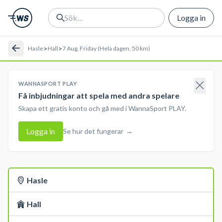
Logga in
>
>
Hasle
Hall
7 Aug, Friday (Hela dagen, 50 km)
WANNASPORT PLAY
Få inbjudningar att spela med andra spelare
Skapa ett gratis konto och gå med i WannaSport PLAY.
Logga in
Se hur det fungerar
→
Hasle
Hall