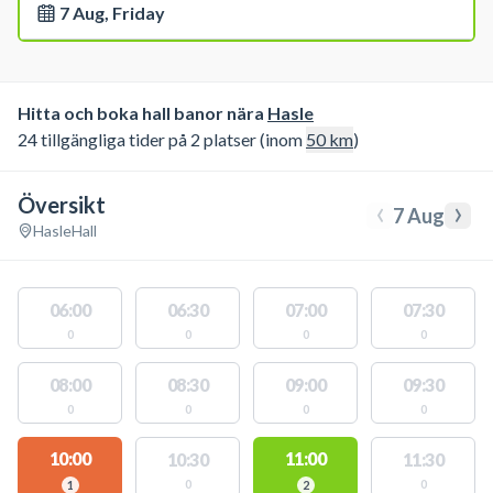
7 Aug, Friday
Hitta och boka hall banor nära
Hasle
24 tillgängliga tider på 2 platser (inom
50
km
)
Översikt
‹
›
7 Aug
Hasle
Hall
06:00
06:30
07:00
07:30
0
0
0
0
08:00
08:30
09:00
09:30
0
0
0
0
10:00
11:00
10:30
11:30
0
0
1
2