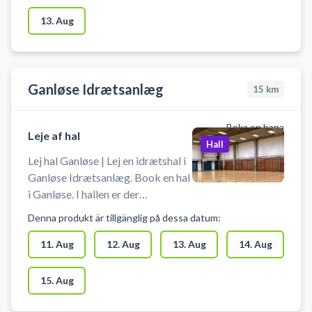
13. Aug
Ganløse Idrætsanlæg
15
km
Boka en bana
Leje af hal
Hall
Lej hal Ganløse | Lej en idrætshal i
Ganløse Idrætsanlæg. Book en hal
i Ganløse. I hallen er der
håndboldmål, badmintonnet,
Denna produkt är tillgänglig på dessa datum:
volleynet, basketballkurve og
bordtennisborde. Medbring selv
11. Aug
12. Aug
13. Aug
14. Aug
ketcher og bolde.
15. Aug