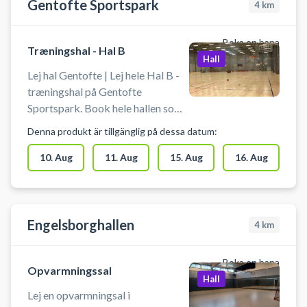
Gentofte Sportspark
4
km
Boka en bana
Træningshal - Hal B
Hall
Lej hal Gentofte | Lej hele Hal B -
træningshal på Gentofte
Sportspark. Book hele hallen som
fx Futsalbane (Fodbold uden
Denna produkt är tillgänglig på dessa datum:
bander), håndboldbane,
basketball eller volleyball på 3
10. Aug
11. Aug
15. Aug
16. Aug
baner eller til badminton på 6
badmintonbaner.
Engelsborghallen
4
km
Boka en bana
Opvarmningssal
Hall
Lej en opvarmningsal i