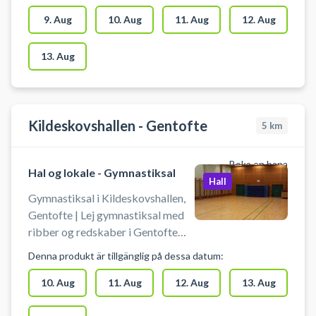
Booking af hallen kan foruden
indendørs fodbold bruges til
9. Aug
10. Aug
11. Aug
12. Aug
håndbold, pickleball eller
badminton. Der er net og mål til
13. Aug
rådighed. Der er gode muligheder
for parkering ved hallen.
Kildeskovshallen - Gentofte
5
km
Boka en bana
Hal og lokale - Gymnastiksal
Hall
Gymnastiksal i Kildeskovshallen,
Gentofte | Lej gymnastiksal med
ribber og redskaber i Gentofte
hos Kildeskovhallen beliggende på
Denna produkt är tillgänglig på dessa datum:
Adolphsvej 25, 2820 Gentofte.
Gymnastiksalen i Kildeskovshallen
10. Aug
11. Aug
12. Aug
13. Aug
kan benyttes til ekstra træning,