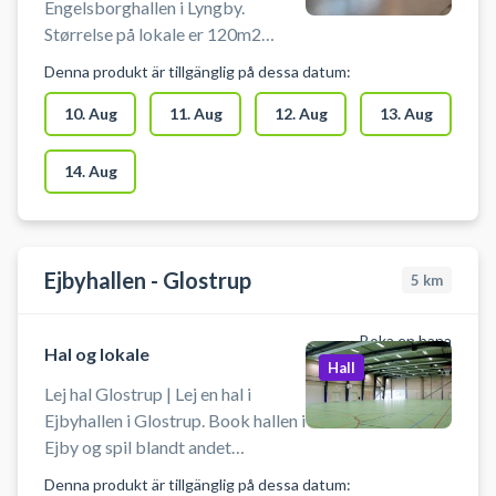
Engelsborghallen i Lyngby.
Størrelse på lokale er 120m2
(10x12m) Den ene væg er med
Denna produkt är tillgänglig på dessa datum:
spejle. Velegnet til aktiviter: Dans,
Yoga, Gymnastik, Idræt & Motion,
10. Aug
11. Aug
12. Aug
13. Aug
Max antal personer: 100
14. Aug
Ejbyhallen - Glostrup
5
km
Boka en bana
Hal og lokale
Hall
Lej hal Glostrup | Lej en hal i
Ejbyhallen i Glostrup. Book hallen i
Ejby og spil blandt andet
indendørs fodbold i Glostrup.
Denna produkt är tillgänglig på dessa datum: