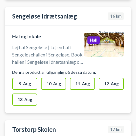
Sengeløse Idrætsanlæg
16
km
Boka en bana
Hal og lokale
Hall
Lej hal Sengeløse | Lej en hal i
Sengeløsehallen i Sengeløse. Book
hallen i Sengeløse Idrætsanlæg og
spil blandt andet indendørs
Denna produkt är tillgänglig på dessa datum:
fodbold i Sengeløse. Booking af
hallen kan bruges til blandt andet
9. Aug
10. Aug
11. Aug
12. Aug
indendørs fodbold, håndbold,
pickleball og badminton. Der er
13. Aug
net og mål til rådighed. Der er
mulighed for gratis parkering ved
booking af Sengeløsehallen i
Sengeløse. Omklædningsrum og
Torstorp Skolen
17
km
hallen åbnes/lukkes en halv time