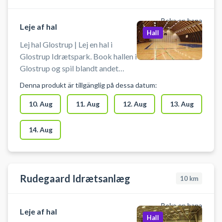
Boka en bana
Leje af hal
Hall
Lej hal Glostrup | Lej en hal i
Glostrup Idrætspark. Book hallen i
Glostrup og spil blandt andet
indendørs tennis eller fodbold i
Denna produkt är tillgänglig på dessa datum:
Glostrup. Booking af hallen kan
foruden indendørs tennis bruges
10. Aug
11. Aug
12. Aug
13. Aug
til indendørs fodbold, håndbold,
pickleball eller badminton. Der er
14. Aug
net og mål til rådighed. Der er
gode muligheder for parkering
ved hallen.
Rudegaard Idrætsanlæg
10
km
Boka en bana
Leje af hal
Hall