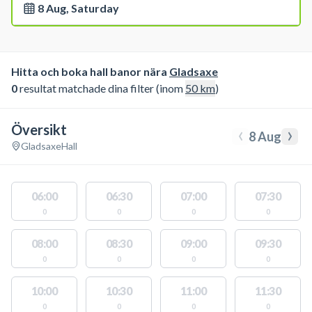
8 Aug, Saturday
Hitta och boka hall banor nära
Gladsaxe
0
resultat matchade dina filter (inom
50
km
)
Översikt
‹
›
8 Aug
Gladsaxe
Hall
06:00
06:30
07:00
07:30
0
0
0
0
08:00
08:30
09:00
09:30
0
0
0
0
10:00
10:30
11:00
11:30
0
0
0
0