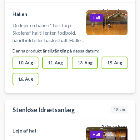
før/efter anvendelse af hallen.
Boka en bana
Hallen
Hall
Du lejer en bane i *Torstorp
Skolens* hal til enten fodbold,
håndbold eller basketball. Hallen
på Torstorp Skole kan også
Denna produkt är tillgänglig på dessa datum:
benyttes til badminton. Der er net,
mål og kurve til rådighed. Der er
10. Aug
11. Aug
13. Aug
15. Aug
mulighed for omklædning og bad.
16. Aug
Stenløse Idrætsanlæg
18
km
Boka en bana
Leje af hal
Hall