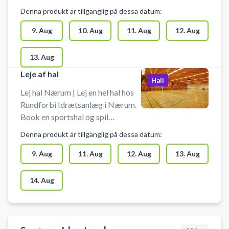
med bold i salen. Der er mulighed
Denna produkt är tillgänglig på dessa datum:
for omklædning og bad
9. Aug
10. Aug
11. Aug
12. Aug
13. Aug
Leje af hal
Hall
Lej hal Nærum | Lej en hel hal hos
Rundforbi Idrætsanlæg i Nærum.
Book en sportshal og spil
indendørs fodbold i Nærum i en
Denna produkt är tillgänglig på dessa datum:
hal med håndboldmål. Hallen kan
bruges til bl.a. håndbold,
9. Aug
11. Aug
12. Aug
13. Aug
indendørs fodbold uden bander og
andre bevægelsesaktiviteter.
14. Aug
Hallen lejes uden udstyr, så husk at
medbringe ketcher, bat og bolde
m.m. Der er mulighed for
omklædning og bad.