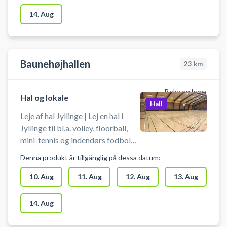
Der er net og mål til rådighed. Der
14. Aug
er mulighed for gratis parkering
ved booking af hallen i
Læringshuset i Hedehusene.
Baunehøjhallen
23
km
Boka en bana
Hal og lokale
Hall
Leje af hal Jyllinge | Lej en hal i
Jyllinge til bl.a. volley, floorball,
mini-tennis og indendørs fodbold
på Nordskolen, afd. Baunehøj - hal
Denna produkt är tillgänglig på dessa datum:
ved Baunehøjskolen i Jyllinge.
Man medbringer selv bolde,
10. Aug
11. Aug
12. Aug
13. Aug
ketcher eller stave.
14. Aug