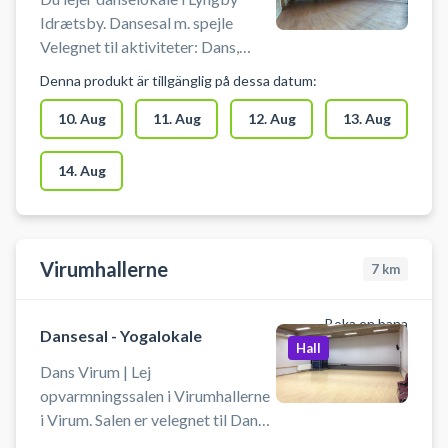
Idrætsby. Dansesal m. spejle
Velegnet til aktiviteter: Dans,
Motion og Yoga. Max antal
Denna produkt är tillgänglig på dessa datum:
personer: 20
10. Aug
11. Aug
12. Aug
13. Aug
14. Aug
Virumhallerne
7
km
Boka en bana
Dansesal - Yogalokale
Hall
Dans Virum | Lej
opvarmningssalen i Virumhallerne
i Virum. Salen er velegnet til Dans,
Yoga, Idræt & Motion. Sales er