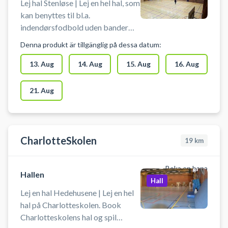
Lej hal Stenløse | Lej en hel hal, som
kan benyttes til bl.a.
indendørsfodbold uden bander
(Futsal). Book en hal og spil
Denna produkt är tillgänglig på dessa datum:
indendørs fodbold i Stenløse i
idrætscentrets hal. Medbring selv
13. Aug
14. Aug
15. Aug
16. Aug
bold og andet udstyr.
21. Aug
CharlotteSkolen
19
km
Boka en bana
Hallen
Hall
Lej en hal Hedehusene | Lej en hel
hal på Charlotteskolen. Book
Charlotteskolens hal og spil