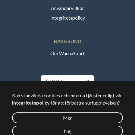
Användarvillkor
Integritetspolicy
BAKGRUND
Om WannaSport
Svenska
Kan vi använda cookies och externa tjänster enligt vår
🇸🇪
Sverige
integritetspolicy
för att förbättra surfupplevelsen?
Mer
©
2026
Wannasport.dk
Nej