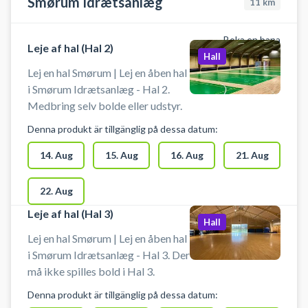
Smørum Idrætsanlæg
11
km
Boka en bana
Leje af hal (Hal 2)
Hall
Lej en hal Smørum | Lej en åben hal
i Smørum Idrætsanlæg - Hal 2.
Medbring selv bolde eller udstyr.
Denna produkt är tillgänglig på dessa datum:
14. Aug
15. Aug
16. Aug
21. Aug
22. Aug
Leje af hal (Hal 3)
Hall
Lej en hal Smørum | Lej en åben hal
i Smørum Idrætsanlæg - Hal 3. Der
må ikke spilles bold i Hal 3.
Denna produkt är tillgänglig på dessa datum: