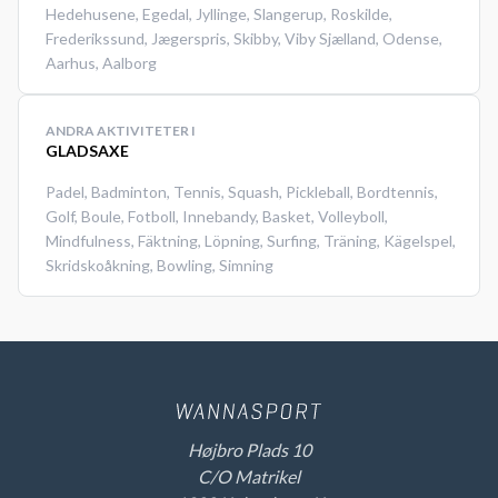
Hedehusene
,
Egedal
,
Jyllinge
,
Slangerup
,
Roskilde
,
Frederikssund
,
Jægerspris
,
Skibby
,
Viby Sjælland
,
Odense
,
Aarhus
,
Aalborg
ANDRA AKTIVITETER I
GLADSAXE
Padel
,
Badminton
,
Tennis
,
Squash
,
Pickleball
,
Bordtennis
,
Golf
,
Boule
,
Fotboll
,
Innebandy
,
Basket
,
Volleyboll
,
Mindfulness
,
Fäktning
,
Löpning
,
Surfing
,
Träning
,
Kägelspel
,
Skridskoåkning
,
Bowling
,
Simning
Højbro Plads 10
C/O Matrikel