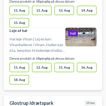
Denna produkt är tillgänglig på dessa datum:
180 m2, som ligger i tilknytning til
hal 2. Salen kan mørkelægges og
11. Aug
12. Aug
13. Aug
14. Aug
har lyst trægulv. Der er trådløst
netværk og lydanlæg for
15. Aug
tilslutning af computer,
Leje af hal
smartphone eller tablet.
Hall
Hal leje Virum | Lej en hal i
Virumhallerne i Virum. Hallen kan
bl.a. benyttes til indendørsfodbold
uden bander. Der er mulighed for
Denna produkt är tillgänglig på dessa datum:
omklædning.
11. Aug
12. Aug
15. Aug
16. Aug
18. Aug
Glostrup Idrætspark
10
km