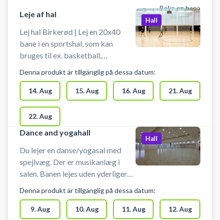
Boka en bana
Leje af hal
Hall
Lej hal Birkerød | Lej en 20x40
bane i en sportshal, som kan
bruges til ex. basketball,
håndbold, fodbold uden bander og
Denna produkt är tillgänglig på dessa datum:
andre bevægelsesaktiviteter.
Hallen lejes uden udstyr, så husk at
14. Aug
15. Aug
16. Aug
21. Aug
medbringe ketcher, bat og bolde
m.m. Der er mulighed for
22. Aug
omklædning og bad.
Dance and yogahall
Hall
Du lejer en danse/yogasal med
spejlvæg. Der er musikanlæg i
salen. Banen lejes uden yderligere
udstyr. Man må ikke spille med
Denna produkt är tillgänglig på dessa datum:
bold i salen. Der er mulighed for
omklædning og bad.
9. Aug
10. Aug
11. Aug
12. Aug