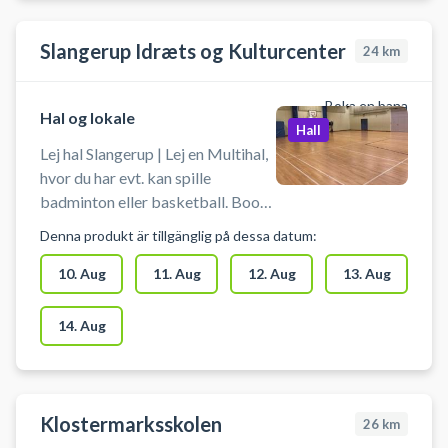
Slangerup Idræts og Kulturcenter
24
km
Boka en bana
Hal og lokale
Hall
Lej hal Slangerup | Lej en Multihal,
hvor du har evt. kan spille
badminton eller basketball. Book
en hele hal hos Slangerup Idræts-
Denna produkt är tillgänglig på dessa datum:
og Kulturcenter. Du skal selv
medbringe ketcher og bolde - og
10. Aug
11. Aug
12. Aug
13. Aug
man skal selv sætte net op.
14. Aug
Klostermarksskolen
26
km