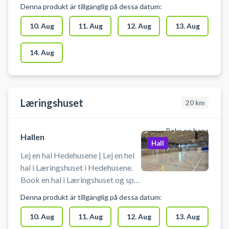
indendørs fodbold i Hedehusene.
Denna produkt är tillgänglig på dessa datum:
Booking af hallen kan bruges til
blandt andet indendørs fodbold,
10. Aug
11. Aug
12. Aug
13. Aug
håndbold, basketball og
badminton. Der er net, mål og
14. Aug
kurve til rådighed. Der er mulighed
for omklædning og bad.
Læringshuset
20
km
Boka en bana
Hallen
Hall
Lej en hal Hedehusene | Lej en hel
hal i Læringshuset i Hedehusene.
Book en hal i Læringshuset og spil
indendørs fodbold i Hedehusene.
Denna produkt är tillgänglig på dessa datum:
Booking af hallen kan bruges til
blandt andet indendørs fodbold,
10. Aug
11. Aug
12. Aug
13. Aug
håndbold, basket og badminton.