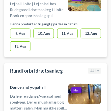
Lej hal Holte | Lej en hal hos
Rudegaard Idrætsanlæg i Holte.
Book en sportshal og spil
indendørs fodbold i Holtehallerne
Denna produkt är tillgänglig på dessa datum:
i en hal med håndboldmål. Hallen
kan bruges til bl.a. håndbold,
9. Aug
10. Aug
11. Aug
12. Aug
indendørs fodbold uden bander og
andre bevægelsesaktiviteter.
13. Aug
Hallen lejes uden udstyr, så husk at
medbringe ketchere, bat og bolde
m.m. Der er mulighed for
omklædning og bad.
Rundforbi Idrætsanlæg
11
km
Boka en bana
Dance and yogahall
Hall
Du lejer en danse/yogasal med
spejlvæg. Der er musikanlæg og
måtter i salen. Man må ikke spille