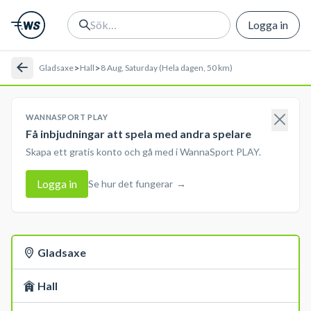
Logga in
>
>
Gladsaxe
Hall
8 Aug, Saturday (Hela dagen, 50 km)
WANNASPORT PLAY
Få inbjudningar att spela med andra spelare
Skapa ett gratis konto och gå med i WannaSport PLAY.
Logga in
Se hur det fungerar
→
Gladsaxe
Hall