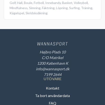
Golf
,
Hall
,
Boule
,
Fotboll
,
Innebandy
,
Basket
,
Volleyboll
,
Mindfulness
,
Simning
,
Fäktning
,
Löpning
,
Surfing
,
Träning
,
Kägelspel
,
Skridskoåkning
Højbro Plads 10
C/O Matrikel
1200 København K
info@wannasport.dk
7199 2644
UTÖVARE
Kontakt
Ta bort användardata
FAQ