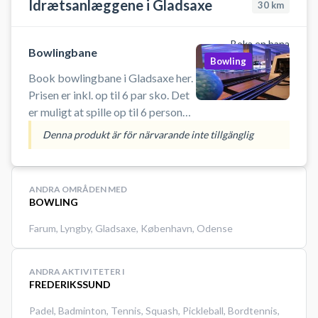
Idrætsanlæggene i Gladsaxe
30
km
Boka en bana
Bowlingbane
Bowling
Book bowlingbane i Gladsaxe her.
Prisen er inkl. op til 6 par sko. Det
er muligt at spille op til 6 personer
pr. bane.
Denna produkt är för närvarande inte tillgänglig
ANDRA OMRÅDEN MED
BOWLING
Farum
,
Lyngby
,
Gladsaxe
,
København
,
Odense
ANDRA AKTIVITETER I
FREDERIKSSUND
Padel
,
Badminton
,
Tennis
,
Squash
,
Pickleball
,
Bordtennis
,