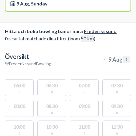
9 Aug, Sunday
Hitta och boka bowling banor nära
Frederikssund
0
resultat matchade dina filter (inom
50
km
)
Översikt
‹
›
9 Aug
Frederikssund
Bowling
06:00
06:30
07:00
07:30
0
0
0
0
08:00
08:30
09:00
09:30
0
0
0
0
10:00
10:30
11:00
11:30
0
0
0
0