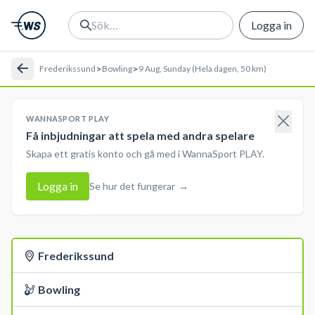
Logga in
>
>
Frederikssund
Bowling
9 Aug, Sunday (Hela dagen, 50 km)
WANNASPORT PLAY
Få inbjudningar att spela med andra spelare
Skapa ett gratis konto och gå med i WannaSport PLAY.
Logga in
Se hur det fungerar
→
Frederikssund
Bowling