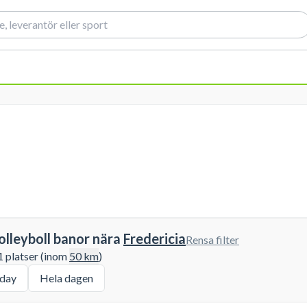
olleyboll banor nära
Fredericia
Rensa filter
 1 platser (inom
50
km
)
day
Hela dagen