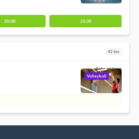
20:00
21:00
42
km
Boka en bana
Volleyboll