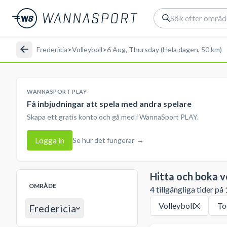
Fredericia
>
Volleyboll
>
6 Aug, Thursday (Hela dagen, 50 km)
WANNASPORT PLAY
Få inbjudningar att spela med andra spelare
Skapa ett gratis konto och gå med i WannaSport PLAY.
Logga in
Se hur det fungerar
→
Hitta och boka v
OMRÅDE
4 tillgängliga tider på
Volleyboll
To
Fredericia