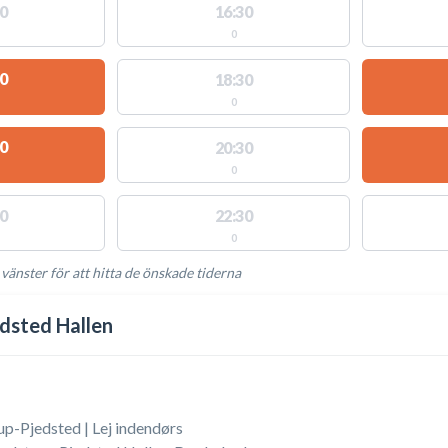
0
16:30
0
0
18:30
0
0
20:30
0
0
22:30
0
 vänster för att hitta de önskade tiderna
NGLIGA AKTIVITETER
dsted Hallen
up-Pjedsted | Lej indendørs