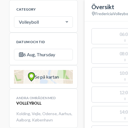
Översikt
CATEGORY
Fredericia
Volleybo
Volleyboll
06:0
0
DATUM OCH TID
08:0
6 Aug, Thursday
0
10:0
Se på kartan
0
12:0
ANDRA OMRÅDEN MED
0
VOLLEYBOLL
14:0
Kolding
,
Vejle
,
Odense
,
Aarhus
,
0
Aalborg
,
København