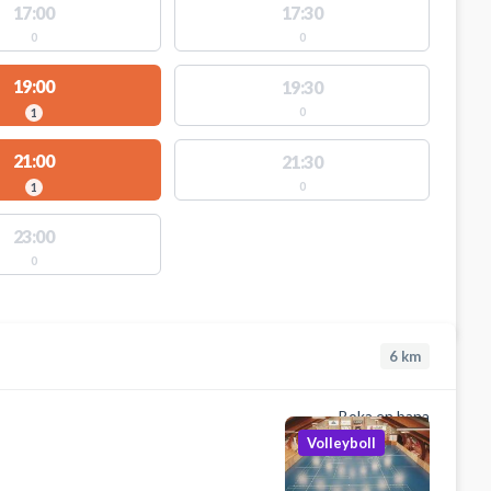
17:00
17:30
0
0
19:00
19:30
0
1
21:00
21:30
0
1
23:00
0
6
km
Boka en bana
Volleyboll