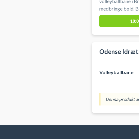
volleyballbane i B
medbringe bold. Bo
Pjedsted-Bredstru
18:0
Odense Idræt
Volleyballbane
Denna produkt är 