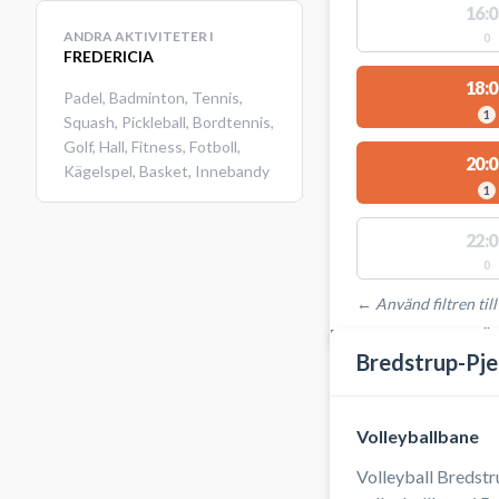
16:0
ANDRA AKTIVITETER I
0
FREDERICIA
18:0
Padel
,
Badminton
,
Tennis
,
1
Squash
,
Pickleball
,
Bordtennis
,
Golf
,
Hall
,
Fitness
,
Fotboll
,
20:0
Kägelspel
,
Basket
,
Innebandy
1
22:0
0
← Använd filtren till
PLATSER MED TILLGÄ
Bredstrup-Pje
Volleyballbane
Volleyball Bredstr