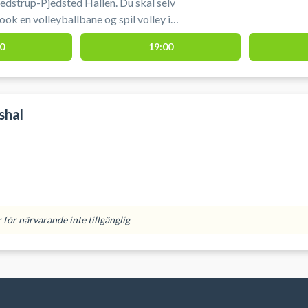
redstrup-Pjedsted Hallen. Du skal selv
ok en volleyballbane og spil volley i
p Hallen.
0
19:00
shal
för närvarande inte tillgänglig