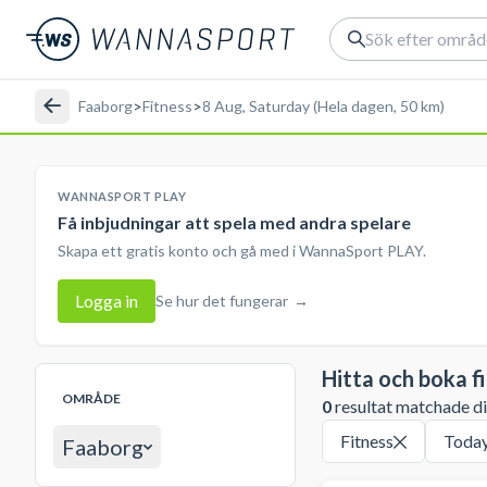
Faaborg
>
Fitness
>
8 Aug, Saturday (Hela dagen, 50 km)
WANNASPORT PLAY
Få inbjudningar att spela med andra spelare
Skapa ett gratis konto och gå med i WannaSport PLAY.
Logga in
Se hur det fungerar
→
Hitta och boka f
OMRÅDE
0
resultat matchade din
Fitness
Toda
Faaborg