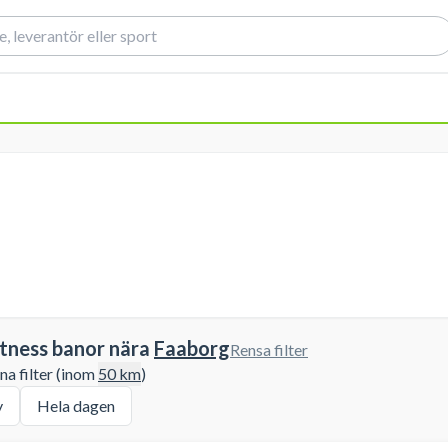
itness banor nära
Faaborg
Rensa filter
a filter (inom
50
km
)
y
Hela dagen