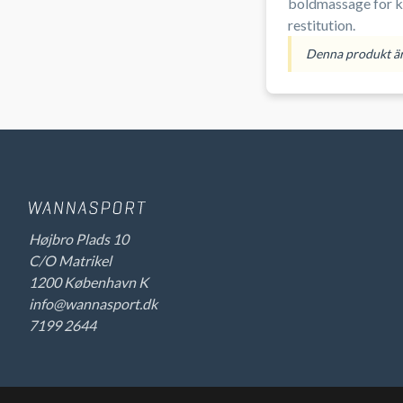
boldmassage for kr
restitution.
Denna produkt är 
Højbro Plads 10
C/O Matrikel
1200 København K
info@wannasport.dk
7199 2644