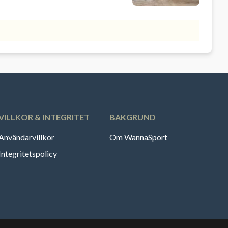
VILLKOR & INTEGRITET
BAKGRUND
Användarvillkor
Om WannaSport
Integritetspolicy