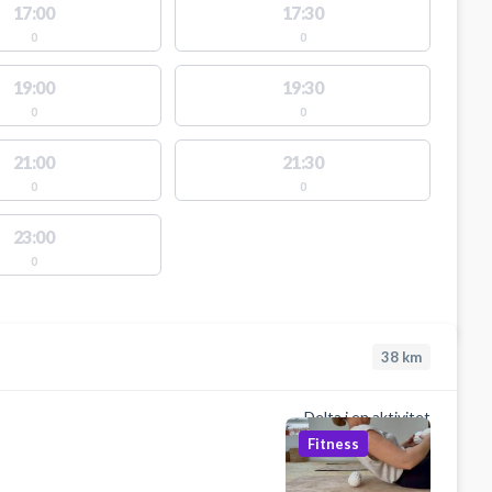
17:00
17:30
0
0
19:00
19:30
0
0
21:00
21:30
0
0
23:00
0
38
km
Delta i en aktivitet
Fitness