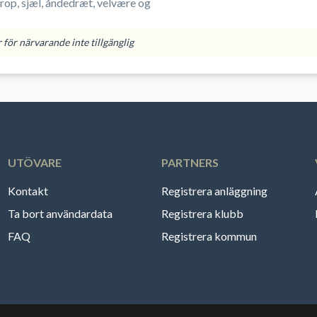
op, sjæl, åndedræt, velvære og
för närvarande inte tillgänglig
UTÖVARE
PARTNERS
Kontakt
Registrera anläggning
Ta bort användardata
Registrera klubb
FAQ
Registrera kommun