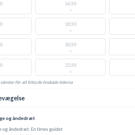
0
16:30
0
0
18:30
0
0
20:30
0
0
22:30
0
 vänster för att hitta de önskade tiderna
NGLIGA AKTIVITETER
Bevægelse
ge og åndedræt
ræt. En times guidet