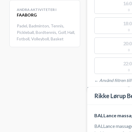
16:0
ANDRA AKTIVITETER I
0
FAABORG
18:0
Padel
,
Badminton
,
Tennis
,
0
Pickleball
,
Bordtennis
,
Golf
,
Hall
,
Fotboll
,
Volleyboll
,
Basket
20:0
0
22:0
0
← Använd filtren till
PLATSER MED TILLGÄ
Rikke Lørup 
BALLance massa
BALLance massage og ånded