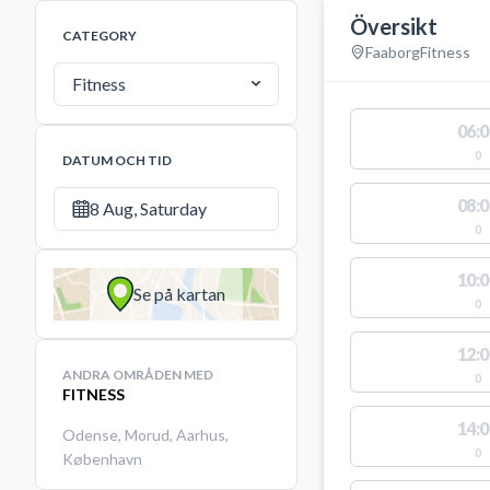
Översikt
CATEGORY
Faaborg
Fitness
Fitness
06:0
0
DATUM OCH TID
08:0
8 Aug, Saturday
0
10:0
Se på kartan
0
12:0
ANDRA OMRÅDEN MED
0
FITNESS
14:0
Odense
,
Morud
,
Aarhus
,
0
København