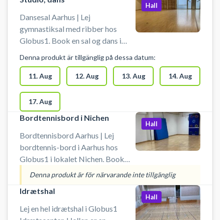
Hall
Dansesal Aarhus | Lej
gymnastiksal med ribber hos
Globus1. Book en sal og dans i
Aarhus. Danse salen måler 12 x 12
Denna produkt är tillgänglig på dessa datum:
m. Der er spejle på endevæggen i
dansesalen. Udstyr skal man selv
11. Aug
12. Aug
13. Aug
14. Aug
medbringe. Man skal bruge
indendørs sko. Boldspil er ikke
17. Aug
tilladt.
Bordtennisbord i Nichen
Hall
Bordtennisbord Aarhus | Lej
bordtennis-bord i Aarhus hos
Globus1 i lokalet Nichen. Book
bordtennisbord og spil bordtennis
Denna produkt är för närvarande inte tillgänglig
i Aarhus. Anlægget er bemandet.
Idrætshal
Der skal bruges indendørssko. Der
Hall
er omklædningsrum. Prisen er inkl.
Lej en hel idrætshal i Globus1
leje af bat og bolde.