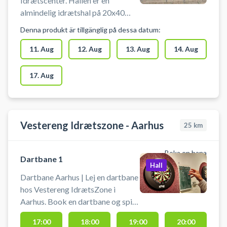
Idrætscenter. Hallen er en
almindelig idrætshal på 20x40
meter. Hallen kan også bruges
Denna produkt är tillgänglig på dessa datum:
som indendørs fodboldbane med
bander. Man skal bruge
11. Aug
12. Aug
13. Aug
14. Aug
indendørssko. Anlægget er
bemandet. Der er omklædning.
17. Aug
#Book-indendørs-fodbold #Spil-
indendørs-fodbold #Indendørs-
fodbold-Aarhus #Fodboldbane-
Aarhus
Vestereng Idrætszone - Aarhus
25
km
Boka en bana
Dartbane 1
Hall
Dartbane Aarhus | Lej en dartbane
hos Vestereng IdrætsZone i
Aarhus. Book en dartbane og spil
dart i Aarhus på en kvalitets
17:00
18:00
19:00
20:00
dartbane hos Vestereng