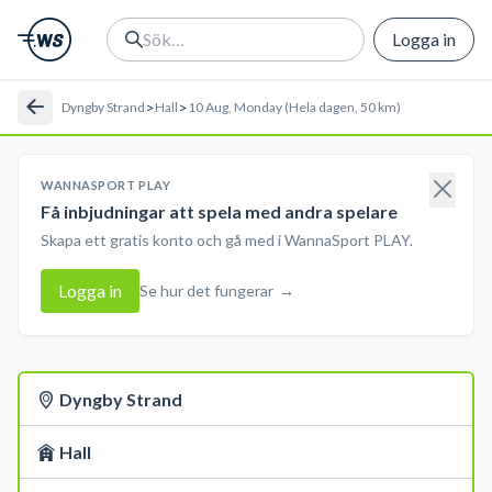
Logga in
>
>
Dyngby Strand
Hall
10 Aug, Monday (Hela dagen, 50 km)
WANNASPORT PLAY
Få inbjudningar att spela med andra spelare
Skapa ett gratis konto och gå med i WannaSport PLAY.
Logga in
Se hur det fungerar
→
Dyngby Strand
Hall