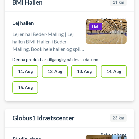
BMI Hallen
11
km
Boka en bana
Lej hallen
Hall
Lej en hal Beder-Malling | Lej
hallen BMI Hallen i Beder-
Malling. Book hele hallen og spil
bl.a. volleyball, håndbold,
Denna produkt är tillgänglig på dessa datum:
basketball, badminton eller
pickleball. BMI Hallen er
11. Aug
12. Aug
13. Aug
14. Aug
beliggende syd for Aarhus. Det er
nemt at komme til hallen og der er
15. Aug
gratis parkeringsmuligheder lige
foran hallen.
Globus1 Idrætscenter
23
km
Boka en bana
Studio, dans