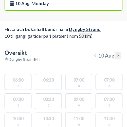
10 Aug, Monday
Hitta och boka hall banor nära
Dyngby Strand
10 tillgängliga tider på 1 platser (inom
50
km
)
Översikt
‹
›
10 Aug
Dyngby Strand
Hall
06:00
06:30
07:00
07:30
0
0
0
0
08:00
08:30
09:00
09:30
0
0
0
0
10:00
10:30
11:00
11:30
0
0
0
0