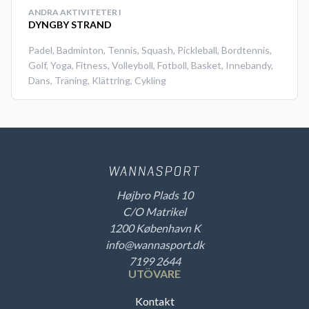
ANDRA AKTIVITETER I
DYNGBY STRAND
Padel
,
Badminton
,
Tennis
,
Squash
,
Pickleball
,
Bordtennis
,
Golf
,
Yoga
,
Fitness
,
Volleyboll
,
Fotboll
,
Basket
,
Innebandy
,
Dans
,
Träning
,
Klättring
,
Cykling
Højbro Plads 10
C/O Matrikel
1200 København K
info@wannasport.dk
7199 2644
UTÖVARE
Kontakt