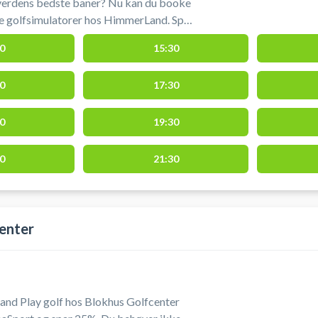
 verdens bedste baner? Nu kan du booke
 golfsimulatorer hos HimmerLand. Spil
 i HimmerLands professionelle
0
15:30
r du en ultra-realistisk oplevelse med
ner og præcis data i varme, komfortable
0
17:30
ed kort afstand til både Aars, Løgstør,
0
19:30
0
21:30
enter
y and Play golf hos Blokhus Golfcenter