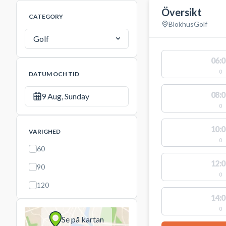
Översikt
CATEGORY
Blokhus
Golf
Golf
06:0
0
DATUM OCH TID
08:0
9 Aug, Sunday
0
10:0
VARIGHED
0
60
12:0
90
0
120
14:0
0
Se på kartan