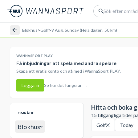
Blokhus
>
Golf
>
9 Aug, Sunday (Hela dagen, 50 km)
WANNASPORT PLAY
Få inbjudningar att spela med andra spelare
Skapa ett gratis konto och gå med i WannaSport PLAY.
Logga in
Se hur det fungerar
→
Hitta och boka g
OMRÅDE
15 tillgängliga tider p
Golf
Today
Blokhus