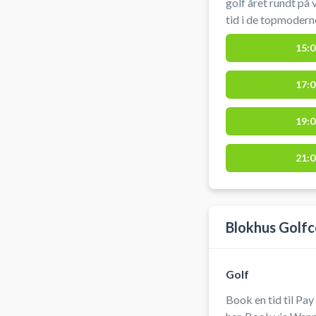
golf året rundt på
tid i de topmoderne
golf uanset vejret
15:0
simulatorer. Her få
verdens bedste ba
17:0
omgivelser. Faciliteterne ligger i Gatten – centralt placeret
i Vesthimmerland m
Nibe og Aalborg.
19:0
21:0
Blokhus Golfc
Golf
Book en tid til Pa