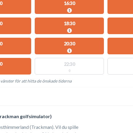
0
16:30
1
0
18:30
1
0
20:30
1
0
22:30
0
 vänster för att hitta de önskade tiderna
NGLIGA AKTIVITETER
Trackman golfsimulator)
esthimmerland (Trackman). Vil du spille