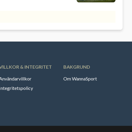
VILLKOR & INTEGRITET
BAKGRUND
Användarvillkor
Om WannaSport
Integritetspolicy