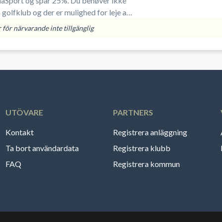
naSport og spar 25%. Du behøver ikke
golfklub og der er mulighed for leje af
ikke har di
för närvarande inte tillgänglig
UTÖVARE
PARTNERS
Kontakt
Registrera anläggning
Ta bort användardata
Registrera klubb
FAQ
Registrera kommun