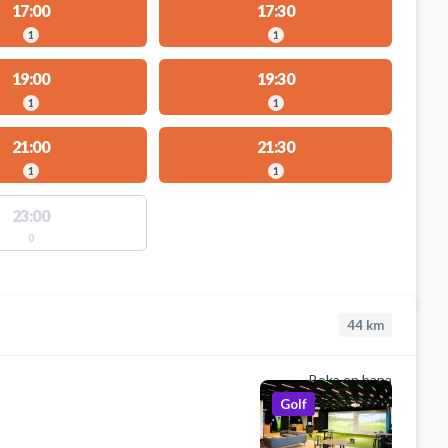
17:00
17:30
1
1
19:00
19:30
1
1
21:00
21:30
1
1
23:00
0
44
km
Boka en bana
Golf