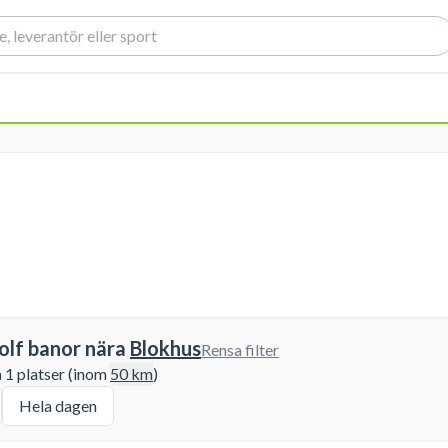
olf banor nära
Blokhus
Rensa filter
å 1 platser (inom
50
km
)
Hela dagen