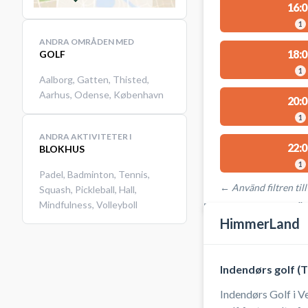
16:0
1
ANDRA OMRÅDEN MED
18:0
GOLF
1
Aalborg
,
Gatten
,
Thisted
,
Aarhus
,
Odense
,
København
20:0
1
ANDRA AKTIVITETER I
22:0
BLOKHUS
1
Padel
,
Badminton
,
Tennis
,
← Använd filtren till
Squash
,
Pickleball
,
Hall
,
Mindfulness
,
Volleyboll
PLATSER MED TILLGÄ
HimmerLand
Indendørs golf (
Indendørs Golf i V