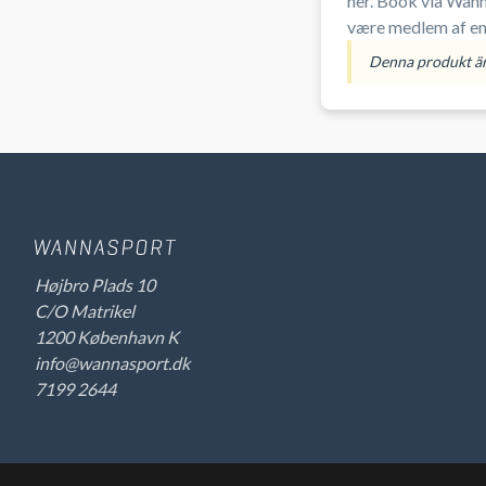
her. Book via Wan
være medlem af en 
golfudstyr, hvis du 
Denna produkt är 
Højbro Plads 10
C/O Matrikel
1200 København K
info@wannasport.dk
7199 2644