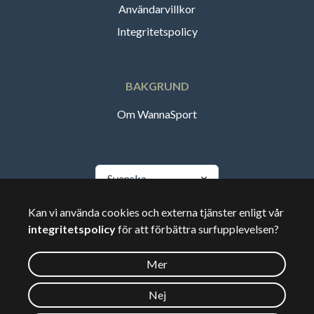
Användarvillkor
Integritetspolicy
BAKGRUND
Om WannaSport
Svenska
Kan vi använda cookies och externa tjänster enligt vår
🇸🇪
Sverige
integritetspolicy
för att förbättra surfupplevelsen?
Mer
©
2026
Wannasport.dk
Nej