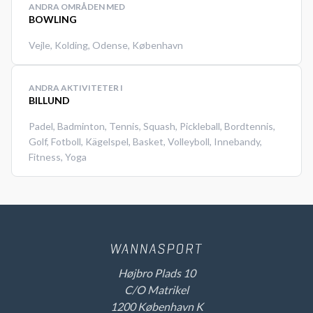
ANDRA OMRÅDEN MED
BOWLING
Vejle
,
Kolding
,
Odense
,
København
ANDRA AKTIVITETER I
BILLUND
Padel
,
Badminton
,
Tennis
,
Squash
,
Pickleball
,
Bordtennis
,
Golf
,
Fotboll
,
Kägelspel
,
Basket
,
Volleyboll
,
Innebandy
,
Fitness
,
Yoga
Højbro Plads 10
C/O Matrikel
1200 København K