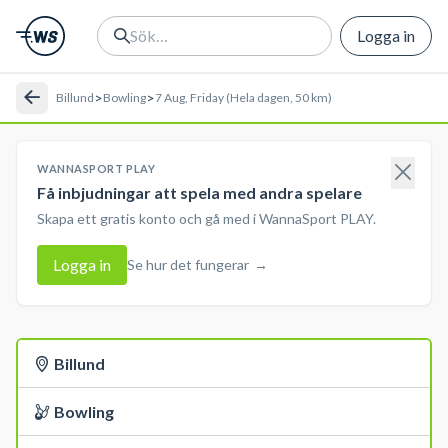
Logga in
>
>
Billund
Bowling
7 Aug, Friday (Hela dagen, 50 km)
WANNASPORT PLAY
Få inbjudningar att spela med andra spelare
Skapa ett gratis konto och gå med i WannaSport PLAY.
Logga in
Se hur det fungerar
→
Billund
Bowling