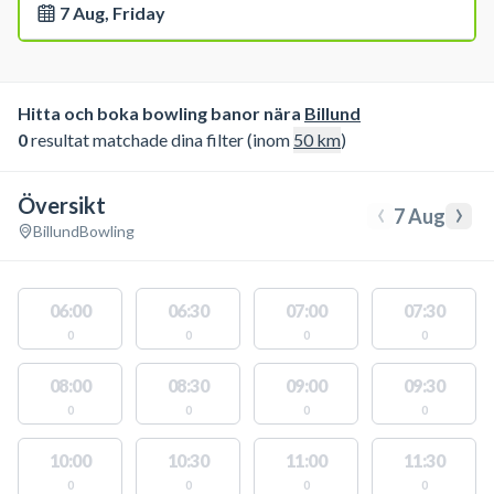
7 Aug, Friday
Hitta och boka bowling banor nära
Billund
0
resultat matchade dina filter (inom
50
km
)
Översikt
‹
›
7 Aug
Billund
Bowling
06:00
06:30
07:00
07:30
0
0
0
0
08:00
08:30
09:00
09:30
0
0
0
0
10:00
10:30
11:00
11:30
0
0
0
0