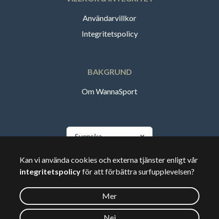
Användarvillkor
Integritetspolicy
BAKGRUND
Om WannaSport
Svenska
Kan vi använda cookies och externa tjänster enligt vår
🇸🇪
Sverige
integritetspolicy
för att förbättra surfupplevelsen?
Mer
©
2026
Wannasport.dk
Nej