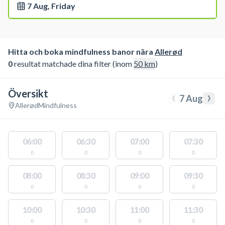
7 Aug, Friday
Hitta och boka mindfulness banor nära
Allerød
0
resultat matchade dina filter (inom
50
km
)
Översikt
‹
›
7 Aug
Allerød
Mindfulness
06:00
06:30
07:00
07:30
0
0
0
0
08:00
08:30
09:00
09:30
0
0
0
0
10:00
10:30
11:00
11:30
0
0
0
0