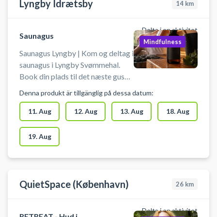
Lyngby Idrætsby
14
km
Delta i en aktivitet
Saunagus
Mindfulness
Saunagus Lyngby | Kom og deltag i
saunagus i Lyngby Svømmehal.
Book din plads til det næste gus
arrangement i svømmehallen i
Denna produkt är tillgänglig på dessa datum:
Lyngby, hvor kyndige gusmestre
sørger for en rolig og sansefuld
11. Aug
12. Aug
13. Aug
18. Aug
oplevelse. Book din billet til gus i
Lyngby nu!
19. Aug
QuietSpace (København)
26
km
Delta i en aktivitet
RETREAT - Hud i