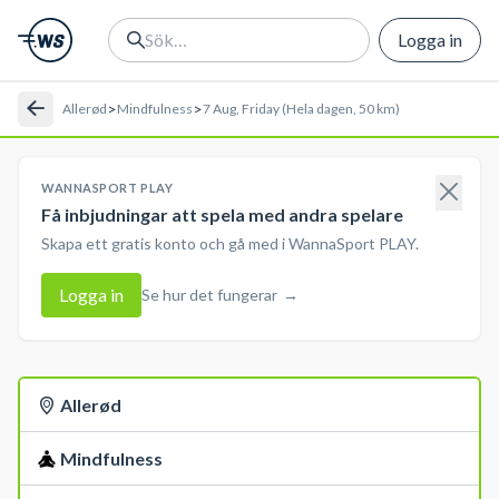
Logga in
>
>
Allerød
Mindfulness
7 Aug, Friday (Hela dagen, 50 km)
WANNASPORT PLAY
Få inbjudningar att spela med andra spelare
Skapa ett gratis konto och gå med i WannaSport PLAY.
Logga in
Se hur det fungerar
→
Allerød
Mindfulness