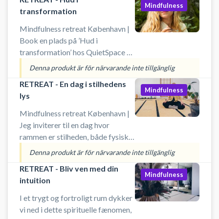
Mindfulness
transformation
Mindfulness retreat København |
Book en plads på ’Hud i
transformation’ hos QuietSpace på
Højbro Plads i København. Et
Denna produkt är för närvarande inte tillgänglig
sanseligt og jordnært retreat for
RETREAT - En dag i stilhedens
kvinder 40+, der ønsker at forstå
Mindfulness
lys
og pleje huden i og efter
overgangsalderen. Gennem viden,
Mindfulness retreat København |
ritualer og naturlig hudpleje
Jeg inviterer til en dag hvor
arbejder vi med indre balance og
rammen er stilheden, både fysisk
ydre glød – i en kærlig atmosfære,
og energetisk. Når vi bevidst
Denna produkt är för närvarande inte tillgänglig
der forbinder skønhed med
tilvælger en kollektiv stilhed,
RETREAT - Bliv ven med din
velvære.
opstår der en energetisk stilhed,
Mindfulness
intuition
som tillader et indre rum for en
dybere væren og refleksion
I et trygt og fortroligt rum dykker
vi ned i dette spirituelle fænomen,