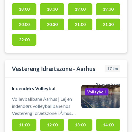
røde hal, man ser fra parkeringen.
18:00
18:30
19:00
19:30
20:00
20:30
21:00
21:30
22:00
Vestereng Idrætszone - Aarhus
17
km
Boka en bana
Indendørs Volleyball
Volleyboll
Volleyballbane Aarhus | Lej en
indendørs volleyballbane hos
Vestereng Idrætszone i Århus.
Banen bruges som volleybane.
11:00
12:00
13:00
14:00
Book volleyballbane og spil