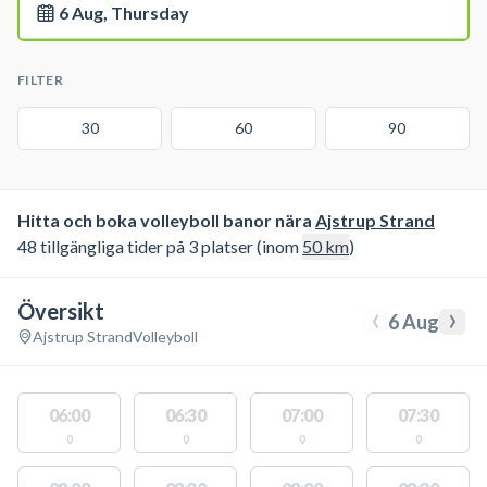
6 Aug, Thursday
FILTER
30
60
90
Hitta och boka volleyboll banor nära
Ajstrup Strand
48 tillgängliga tider på 3 platser (inom
50
km
)
Översikt
‹
›
6 Aug
Ajstrup Strand
Volleyboll
06:00
06:30
07:00
07:30
0
0
0
0