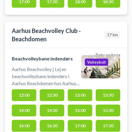
17:00
17:30
18:00
18:30
Aarhus Beachvolley Club -
17
km
Beachdomen
Boka en bana
Beachvolleybane indendørs
Volleyboll
Aarhus Beachvolley | Lej en
beachvolleybane indendørs i
Aarhus Beachdomen hos Aarhus
Beachvolley Club. Book og spil
12:00
12:30
13:00
13:30
beach volley i Aarhus på indendørs
beachvolley baner. Adressen til
14:00
14:30
15:00
15:30
Beachdomen er Paludan Müllers-
Vej 110B, 8200 Aarhus.
Beachdomen ligger bag ved den
16:00
16:30
17:00
17:30