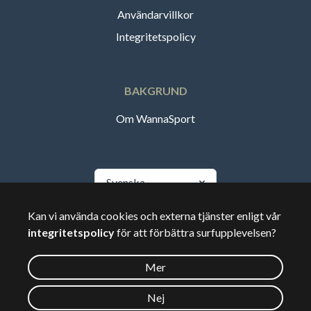
Användarvillkor
Integritetspolicy
BAKGRUND
Om WannaSport
Svenska
Kan vi använda cookies och externa tjänster enligt vår
🇸🇪
Sverige
integritetspolicy
för att förbättra surfupplevelsen?
Mer
©
2026
Wannasport.dk
Nej