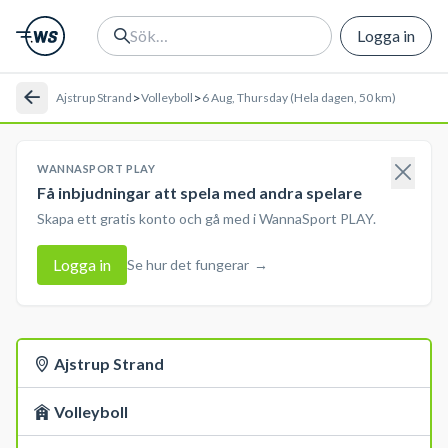
Logga in
>
>
Ajstrup Strand
Volleyboll
6 Aug, Thursday (Hela dagen, 50 km)
WANNASPORT PLAY
Få inbjudningar att spela med andra spelare
Skapa ett gratis konto och gå med i WannaSport PLAY.
Logga in
Se hur det fungerar
→
Ajstrup Strand
Volleyboll