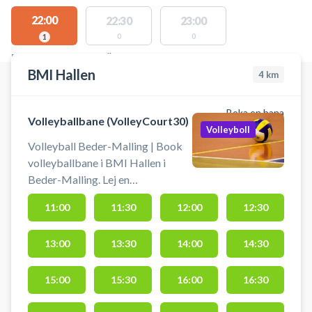
22:00
22:30
23:00
0
0
1
PLATSER MED TILLGÄNGLIGA AKTIVITETER
BMI Hallen
4
km
Boka en bana
Volleyballbane (VolleyCourt30)
Volleyboll
Volleyball Beder-Malling | Book
volleyballbane i BMI Hallen i
Beder-Malling. Lej en
volleyballbane i 30 minutter ad
11:00
11:30
12:00
12:30
gangen og spil volley i Beder-
Malling på en af volleybanerne i
13:00
13:30
14:00
14:30
BMI Hallen.
15:00
15:30
16:00
16:30