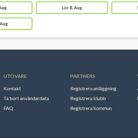
es! Gratis parkering ved grus
er fra hallen, ved booking af
 Aug
Lör 8. Aug
Aarhus hos Vestereng IdrætsZone.
 Aug
UTÖVARE
PARTNERS
Kontakt
Registrera anläggning
Ta bort användardata
Registrera klubb
FAQ
Registrera kommun