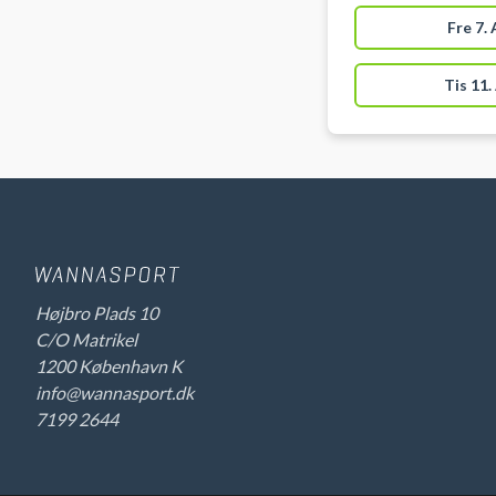
skal selv medbring
parkeringen 50 met
Fre 7.
bordtennisbord i 
Tis 11.
Højbro Plads 10
C/O Matrikel
1200 København K
info@wannasport.dk
7199 2644