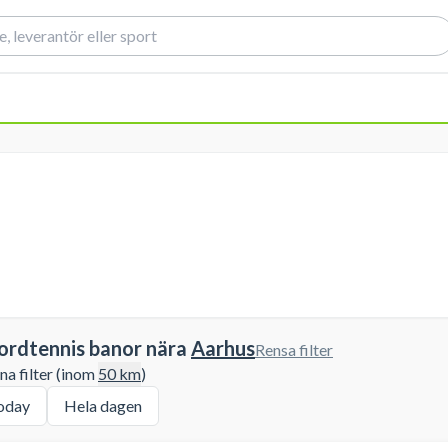
ordtennis banor nära
Aarhus
Rensa filter
a filter (inom
50
km
)
oday
Hela dagen