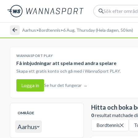
Aarhus
>
Bordtennis
>
6 Aug, Thursday (Hela dagen, 50 km)
WANNASPORT PLAY
Få inbjudningar att spela med andra spelare
Skapa ett gratis konto och gå med i WannaSport PLAY.
Logga in
Se hur det fungerar
→
Hitta och boka b
OMRÅDE
0
resultat matchade din
Bordtennis
T
Aarhus