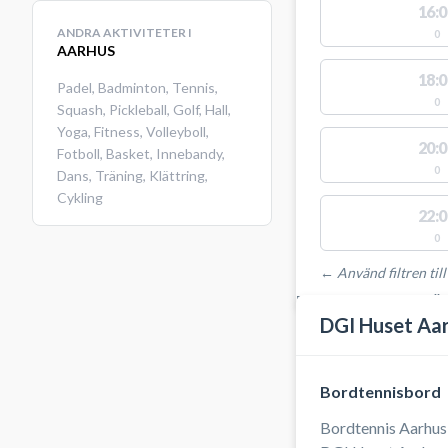
16:0
ANDRA AKTIVITETER I
0
AARHUS
18:0
Padel
,
Badminton
,
Tennis
,
0
Squash
,
Pickleball
,
Golf
,
Hall
,
Yoga
,
Fitness
,
Volleyboll
,
20:0
Fotboll
,
Basket
,
Innebandy
,
0
Dans
,
Träning
,
Klättring
,
Cykling
22:0
0
← Använd filtren till
PLATSER MED TILLGÄ
DGI Huset Aa
Bordtennisbord
Bordtennis Aarhus 