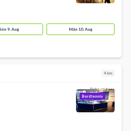
Sön 9. Aug
Mån 10. Aug
4
km
Boka en bana
Bordtennis