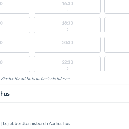
0
16:30
0
0
18:30
0
0
20:30
0
0
22:30
0
 vänster för att hitta de önskade tiderna
NGLIGA AKTIVITETER
rhus
| Lej et bordtennisbord i Aarhus hos