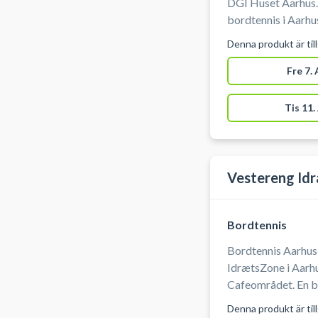
DGI Huset Aarhus.
bordtennis i Aarhus
receptionen.
Denna produkt är til
Fre 7.
Tis 11.
Vestereng Idr
Bordtennis
Bordtennis Aarhus
IdrætsZone i Aarhus. Bordtennisbordet 
Cafeområdet. En booking giver adgang til huset og til
bordtennisbord 1. Der ligger bat, men gode bat og bolde
Denna produkt är til