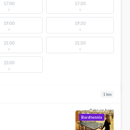
17:00
17:30
0
0
19:00
19:30
0
0
21:00
21:30
0
0
23:00
0
1
km
Boka en bana
Bordtennis