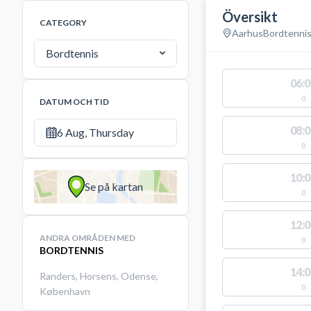
Översikt
CATEGORY
Aarhus
Bordtenni
Bordtennis
06:0
0
DATUM OCH TID
08:0
6 Aug, Thursday
0
10:0
Se på kartan
0
12:0
ANDRA OMRÅDEN MED
0
BORDTENNIS
14:0
Randers
,
Horsens
,
Odense
,
0
København