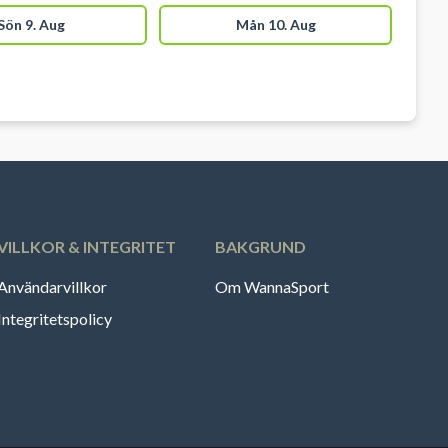
Sön 9. Aug
Mån 10. Aug
VILLKOR & INTEGRITET
BAKGRUND
Användarvillkor
Om WannaSport
Integritetspolicy