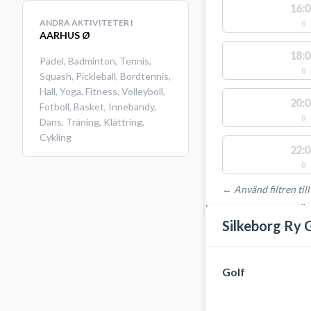
16:0
ANDRA AKTIVITETER I
0
AARHUS Ø
18:0
Padel
,
Badminton
,
Tennis
,
0
Squash
,
Pickleball
,
Bordtennis
,
Hall
,
Yoga
,
Fitness
,
Volleyboll
,
20:0
Fotboll
,
Basket
,
Innebandy
,
0
Dans
,
Träning
,
Klättring
,
Cykling
22:0
0
← Använd filtren till
PLATSER MED TILLGÄ
Silkeborg Ry 
Golf