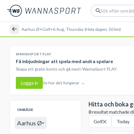
Aarhus Ø
>
Golf
>
6 Aug, Thursday (Hela dagen, 50 km)
WANNASPORT PLAY
Få inbjudningar att spela med andra spelare
Skapa ett gratis konto och gå med i WannaSport PLAY.
Logga in
Se hur det fungerar
→
Hitta och boka g
OMRÅDE
0
resultat matchade din
Golf
Today
Aarhus Ø