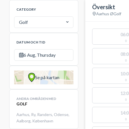
Översikt
CATEGORY
Aarhus Ø
Golf
Golf
06:0
0
DATUM OCH TID
08:0
6 Aug, Thursday
0
10:0
Se på kartan
0
12:0
ANDRA OMRÅDEN MED
0
GOLF
14:0
Aarhus
,
Ry
,
Randers
,
Odense
,
0
Aalborg
,
København