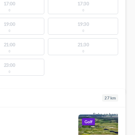
17:00
17:30
0
0
19:00
19:30
0
0
21:00
21:30
0
0
23:00
0
27
km
Boka en bana
Golf