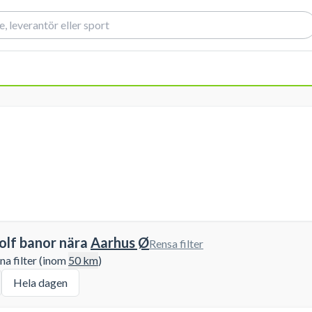
olf banor nära
Aarhus Ø
Rensa filter
a filter (inom
50
km
)
Hela dagen