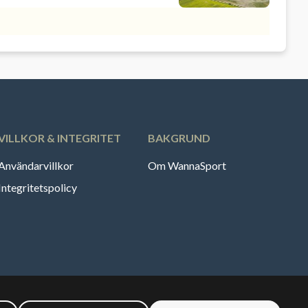
VILLKOR & INTEGRITET
BAKGRUND
Användarvillkor
Om WannaSport
Integritetspolicy