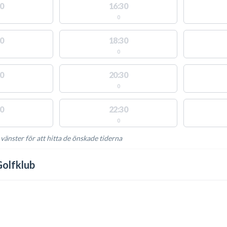
0
16:30
0
0
18:30
0
0
20:30
0
0
22:30
0
 vänster för att hitta de önskade tiderna
NGLIGA AKTIVITETER
Golfklub