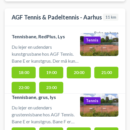
låneketsjere/bolde under
halvtaget. Der er gratis parkering
AGF Tennis & Padeltennis - Aarhus
foran Hallen.
11
km
Boka en bana
Tennisbane, RedPlus, Lys
Tennis
Du lejer en udendørs
kunstgrusbane hos AGF Tennis.
Bane E er kunstgrus. Der må kun
spilles med fladbundede
18:00
19:00
20:00
21:00
sportssko. Tennissko eller
indendørs-sportssko kan
22:00
23:00
anvendes. HUSK at ordne banen
efter en
Tennisbane, grus, lys
Tennis
Du lejer en udendørs
grustennisbane hos AGF Tennis.
Bane E er kunstgrus. Bane F er
eneste bane med lys. (Hvis bane F