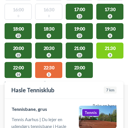
17:00
17:30
16:00
16:30
0
0
13
4
18:00
18:30
19:00
19:30
23
4
22
6
20:00
20:30
21:00
21:30
22
4
22
3
22:00
22:30
23:00
14
1
6
PLATSER MED TILLGÄNGLIGA AKTIVITETER
Hasle Tennisklub
7
km
Boka en bana
Tennisbane, grus
Tennis
Tennis Aarhus | Du lejer en
udendørs tennisbane i Hasle