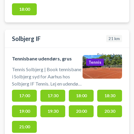
afbestilles indtil 2 timer før
18:00
banetimens starttid
Solbjerg IF
21
km
Boka en bana
Tennisbane udendørs, grus
Tennis
Tennis Solbjerg | Book tennisbane
i Solbjerg syd for Aarhus hos
Solbjerg IF Tennis. Lej en udendørs
grus tennisbane og spil tennis i
17:00
17:30
18:00
18:30
Solbjerg ikke langt fra Aarhus.
Solbjerg IF Tennis byder på grus
19:00
19:30
20:00
20:30
tennis i skønne naturomgivelser på
deres tennisbaner i Solbjerg ved
Solbjerg Idræts- og
21:00
Svømmehallen. Du finder gratis