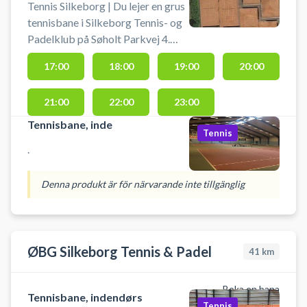
Tennis Silkeborg | Du lejer en grus
tennisbane i Silkeborg Tennis- og
Padelklub på Søholt Parkvej 4.
Tennisbanen må kun betrædes
17:00
18:00
19:00
20:00
med tennissko.
21:00
22:00
23:00
Tennisbane, inde
Tennis
.
Denna produkt är för närvarande inte tillgänglig
ØBG Silkeborg Tennis & Padel
41
km
Boka en bana
Tennisbane, indendørs
Tennis