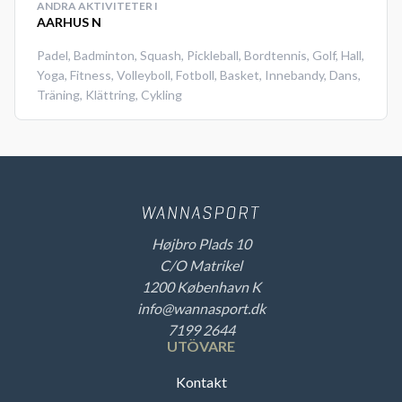
ANDRA AKTIVITETER I
AARHUS N
Padel
,
Badminton
,
Squash
,
Pickleball
,
Bordtennis
,
Golf
,
Hall
,
Yoga
,
Fitness
,
Volleyboll
,
Fotboll
,
Basket
,
Innebandy
,
Dans
,
Träning
,
Klättring
,
Cykling
Højbro Plads 10
C/O Matrikel
1200 København K
info@wannasport.dk
7199 2644
UTÖVARE
Kontakt