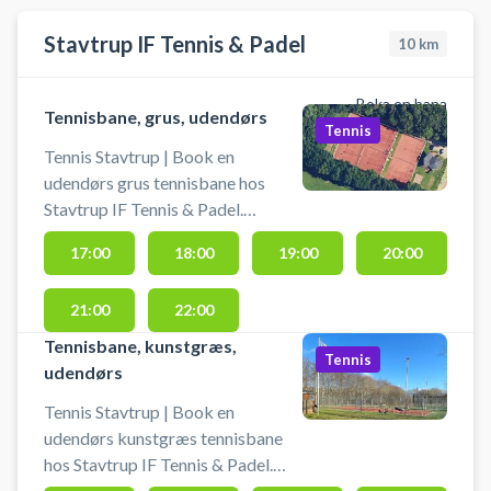
Stavtrup IF Tennis & Padel
10
km
Boka en bana
Tennisbane, grus, udendørs
Tennis
Tennis Stavtrup | Book en
udendørs grus tennisbane hos
Stavtrup IF Tennis & Padel.
Stavtrup IF Tennis & Padel byder
17:00
18:00
19:00
20:00
på grus tennis i skønne
naturomgivelser på deres tennis-
21:00
22:00
og padelanlæg i Stavtrup, hvor der
også findes 1 kunstgræs
Tennisbane, kunstgræs,
Tennis
tennisbane og 1 udendørs
udendørs
padelbane. Du finder gratis
Tennis Stavtrup | Book en
parkering ved grusbanerne hos
udendørs kunstgræs tennisbane
Stavtrup IF Tennis & Padel
hos Stavtrup IF Tennis & Padel.
beliggende på Bispevej 1, 8260
Stavtrup IF Tennis & Padel