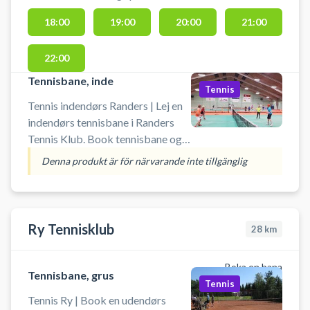
Randers på en kunstgræsbane ved
18:00
19:00
20:00
21:00
byens tennisklub.
22:00
Tennisbane, inde
Tennis
Tennis indendørs Randers | Lej en
indendørs tennisbane i Randers
Tennis Klub. Book tennisbane og
spil tennis i Randers på en
Denna produkt är för närvarande inte tillgänglig
indendørs tennisbane i
tennishallen ved Randers Tennis &
Padel Klub. Du skal selv
medbringe ketcher og bolde.
Ry Tennisklub
28
km
Boka en bana
Tennisbane, grus
Tennis
Tennis Ry | Book en udendørs