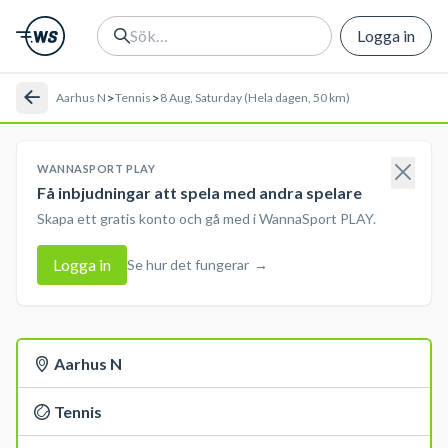
Logga in
>
>
Aarhus N
Tennis
8 Aug, Saturday (Hela dagen, 50 km)
WANNASPORT PLAY
Få inbjudningar att spela med andra spelare
Skapa ett gratis konto och gå med i WannaSport PLAY.
Logga in
Se hur det fungerar
→
Aarhus N
Tennis