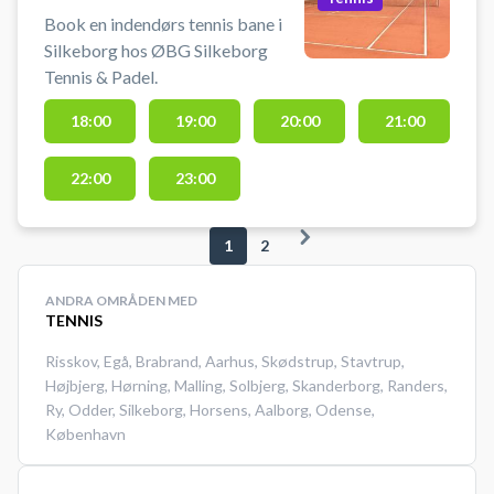
Book en indendørs tennis bane i
Silkeborg hos ØBG Silkeborg
Tennis & Padel.
18:00
19:00
20:00
21:00
22:00
23:00
1
2
ANDRA OMRÅDEN MED
TENNIS
Risskov
,
Egå
,
Brabrand
,
Aarhus
,
Skødstrup
,
Stavtrup
,
Højbjerg
,
Hørning
,
Malling
,
Solbjerg
,
Skanderborg
,
Randers
,
Ry
,
Odder
,
Silkeborg
,
Horsens
,
Aalborg
,
Odense
,
København