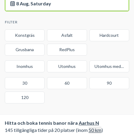
8 Aug, Saturday
FILTER
Konstgräs
Asfalt
Hardcourt
Grusbana
RedPlus
Inomhus
Utomhus
Utomhus med tak
30
60
90
120
Hitta och boka tennis banor nära
Aarhus N
145 tillgängliga tider på 20 platser (inom
50
km
)