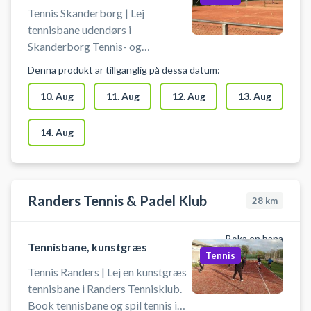
Tennis Skanderborg | Lej
tennisbane udendørs i
Skanderborg Tennis- og
Padelklub - Dyrehaven. Book en
Denna produkt är tillgänglig på dessa datum:
tennisbane og spil tennis i
Skanderborg på grusbanerne i
10. Aug
11. Aug
12. Aug
13. Aug
tennisklubbens afdeling ved
Dyrehaven. Mulighed for gratis
14. Aug
parkering ved grusbanerne ved
Dyrehaven.
Randers Tennis & Padel Klub
28
km
Boka en bana
Tennisbane, kunstgræs
Tennis
Tennis Randers | Lej en kunstgræs
tennisbane i Randers Tennisklub.
Book tennisbane og spil tennis i