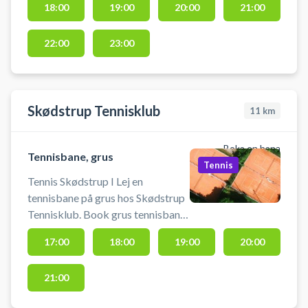
18:00
19:00
20:00
21:00
er ledig kan du vælge den sidst i
booking-processen, i bunden af
22:00
23:00
siden) Der må ku
Skødstrup Tennisklub
11
km
Boka en bana
Tennisbane, grus
Tennis
Tennis Skødstrup I Lej en
tennisbane på grus hos Skødstrup
Tennisklub. Book grus tennisbane
og spil tennis i Skødstrup på
17:00
18:00
19:00
20:00
tennisklubbens udendørs
tennisbaner nord for Aarhus.
21:00
Tennisklubben i Skødstrup udlejer
deres grusbaner af god kvalitet på