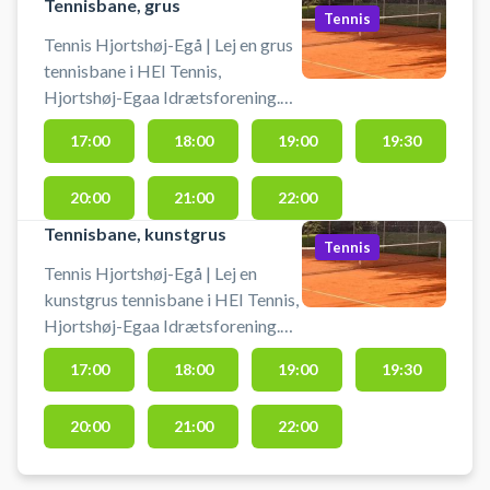
Tennisbane, grus
Tennis
Tennis Hjortshøj-Egå | Lej en grus
tennisbane i HEI Tennis,
Hjortshøj-Egaa Idrætsforening.
Book tennisbane og spil tennis i
17:00
18:00
19:00
19:30
Hjortshøj-Egå på en af grus
tennisbanerne.
20:00
21:00
22:00
Tennisbane, kunstgrus
Tennis
Tennis Hjortshøj-Egå | Lej en
kunstgrus tennisbane i HEI Tennis,
Hjortshøj-Egaa Idrætsforening.
Banen har grus der kan spilles på
17:00
18:00
19:00
19:30
stort set året rundt. Book
tennisbane og spil tennis i
20:00
21:00
22:00
Hjortshøj-Egå på en
tennisbanerne ved tennisklubben.