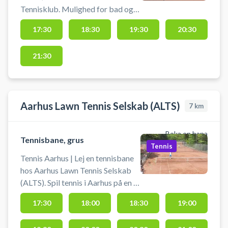
Tennisklub. Mulighed for bad og
omklædning. Husk at efterlade
17:30
18:30
19:30
20:30
banen fejet og med rene linjer.
Reservationen kan afbestilles
21:30
indtil 30 minutter før banetimens
starttidspunkt.
Aarhus Lawn Tennis Selskab (ALTS)
7
km
Boka en bana
Tennisbane, grus
Tennis
Tennis Aarhus | Lej en tennisbane
hos Aarhus Lawn Tennis Selskab
(ALTS). Spil tennis i Aarhus på en af
de udendørs grusbaner hos Aarhus
17:30
18:00
18:30
19:00
Lawn Tennis.