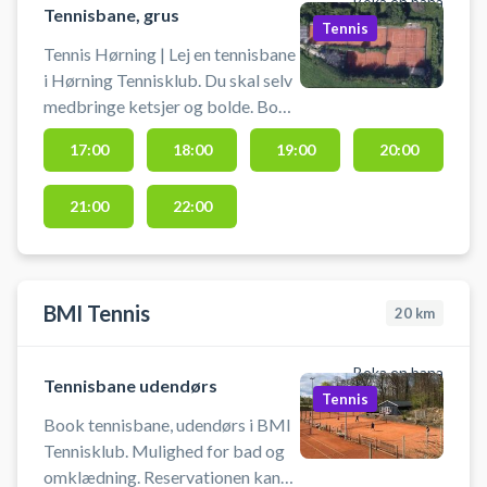
Boka en bana
Tennisbane, grus
Tennis
Tennis Hørning | Lej en tennisbane
i Hørning Tennisklub. Du skal selv
medbringe ketsjer og bolde. Book
tennisbane og spil tennis i Hørning
17:00
18:00
19:00
20:00
på en af de udendørs grusbaner i
tennisklubben i Hørning.
21:00
22:00
BMI Tennis
20
km
Boka en bana
Tennisbane udendørs
Tennis
Book tennisbane, udendørs i BMI
Tennisklub. Mulighed for bad og
omklædning. Reservationen kan