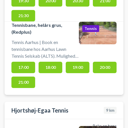
19:30
20:00
20:30
21:00
21:30
Tennisbane, helårs grus,
Tennis
(Redplus)
Tennis Aarhus | Book en
tennisbane hos Aarhus Lawn
Tennis Selskab (ALTS). Mulighed
for bad og omklædning.
17:00
18:00
19:00
20:00
Medbring selv ketcher og bolde.
21:00
Hjortshøj-Egaa Tennis
9
km
Boka en bana