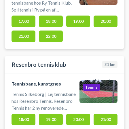
tennisbane hos Ry Tennis Klub.
Spil tennis i Ry på en af
tennisklubbens grusbaner.
17:00
18:00
19:00
20:00
Tennisbaner i Ry er beliggende på
Thorsvej 32B, 8680 Ry - ved Ry
21:00
22:00
Tennis.
Resenbro tennis klub
31
km
Boka en bana
Tennisbane, kunstgræs
Tennis
Tennis Silkeborg | Lej tennisbane
hos Resenbro Tennis. Resenbro
Tennis har 2 ny renoverede
kunstgræs baner. Book
18:00
19:00
20:00
21:00
tennisbane og spil tennis ved
Silkeborg på tennisbanerne i