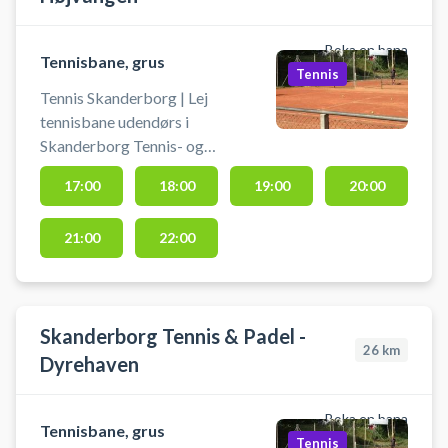
Boka en bana
Tennisbane, grus
Tennis
Tennis Skanderborg | Lej
tennisbane udendørs i
Skanderborg Tennis- og
Padelklub - Højvangen. Book en
17:00
18:00
19:00
20:00
tennisbane og spil tennis i
Skanderborg på grusbanerne i
21:00
22:00
tennisklubbens afdeling ved
Højvangen. Mulighed for bad og
omklædning i Tennishallen, der
ligger ved grusbanerne i
Skanderborg Tennis & Padel -
Højvangen.
26
km
Dyrehaven
Boka en bana
Tennisbane, grus
Tennis